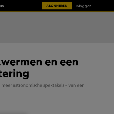
IDS
Inloggen
ABONNEREN
zwermen en een
tering
g meer astronomische spektakels – van een