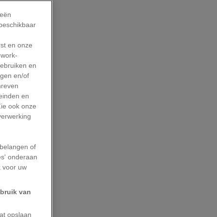
ieën
 beschikbaar
rst en onze
work-
gebruiken en
agen en/of
hreven
leinden en
Zie ook onze
 verwerking
belangen of
es' onderaan
k voor uw
ebruik van
aat opslaan