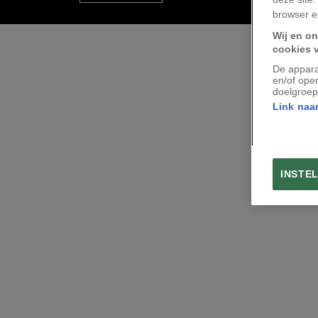
browser e
Wij en on
cookies 
De appara
en/of ope
doelgroep
Link naar
INSTE