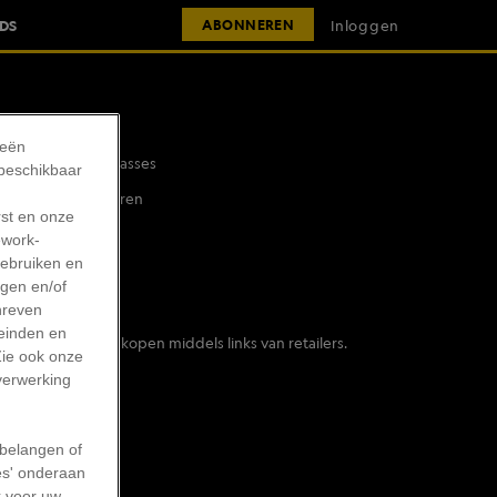
IDS
Inloggen
ABONNEREN
ieën
Masterclasses
 beschikbaar
Adverteren
rst en onze
work-
gebruiken en
agen en/of
hreven
leinden en
ontvangt voor aankopen middels links van retailers.
Zie ook onze
 verwerking
belangen of
es' onderaan
k voor uw