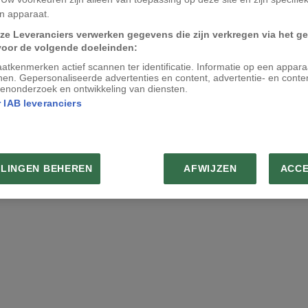
n apparaat.
ze Leveranciers verwerken gegevens die zijn verkregen via het g
voor de volgende doeleinden:
atkenmerken actief scannen ter identificatie. Informatie op een appar
nen. Gepersonaliseerde advertenties en content, advertentie- en conte
enonderzoek en ontwikkeling van diensten.
 IAB leveranciers
LLINGEN BEHEREN
AFWIJZEN
ACC