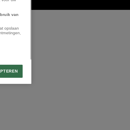
ebruik van
aat opslaan
ntmetingen,
EPTEREN