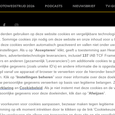
FOTOWEDSTRIJD 2026
PODCASTS
NIEUWSBRIEF
TV-G
 derden gebruiken op deze website cookies en vergelijkbare technolog
Fotowedstrijd 2026
'). Sommige cookies zijn nodig om deze website en onze inhoud voor u
 deze cookies worden automatisch geactiveerd en vallen niet onder uw
Klantenservice
nstellingen. Als u op “
Accepteren
” klikt, geeft u toestemming aan Hea
ers, advertentietechnologie leveranciers, inclusief
137
IAB TCF Frame
ers en anderen (gezamenlijk 'Leveranciers') om additionele cookies te 
nlijke gegevens (zoals unieke ID’s) en andere informatie die is opgesl
nds
d vanaf uw apparaat of browser te verwerken voor de hieronder besc
. Klik op “
Instellingen beheren
” voor meer informatie over deze doe
 marketing programma's, dat houdt in dat National Geographic commissies 
uw persoonlijke gegevens verwerken op basis van legitieme belangen. 
rklaring
en
Cookiebeleid
. Als je niet instemt met deze cookies en de
rsoonlijke gegevens voor deze doeleinden, klik dan op "
Afwijzen
”.
 voorkeuren voor cookies aanpassen, bezwaar maken tegen legitieme 
mming op elk moment intrekken door te klikken op de link 'Cookiekeuz
 Uw voorkeuren zijn alleen van toepassing op deze site en zijn specifie