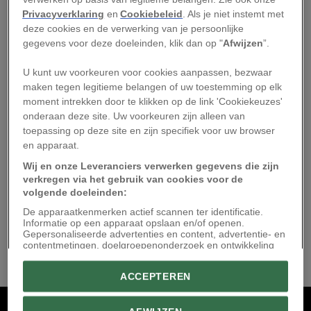
hij naar jazz en geniet hij van natafelen over alles
Privacyverklaring
en
Cookiebeleid
. Als je niet instemt met
wat de wereld en de mens maakt tot wat ze zijn.
deze cookies en de verwerking van je persoonlijke
gegevens voor deze doeleinden, klik dan op "
Afwijzen
”.
U kunt uw voorkeuren voor cookies aanpassen, bezwaar
maken tegen legitieme belangen of uw toestemming op elk
moment intrekken door te klikken op de link 'Cookiekeuzes'
Hoe de afwezigheid
onderaan deze site. Uw voorkeuren zijn alleen van
toepassing op deze site en zijn specifiek voor uw browser
van de kleur groen in
en apparaat.
de winter onze
Wij en onze Leveranciers verwerken gegevens die zijn
waarneming verandert
verkregen via het gebruik van cookies voor de
03/12/2025
volgende doeleinden:
De apparaatkenmerken actief scannen ter identificatie.
Informatie op een apparaat opslaan en/of openen.
Gepersonaliseerde advertenties en content, advertentie- en
contentmetingen, doelgroepenonderzoek en ontwikkeling
van diensten.
Link naar IAB leveranciers
ACCEPTEREN