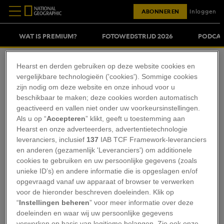
ABONNEREN
Inloggen
WAT IS PREMIUM?
FOTOWEDSTRIJD 2026
PODCAS
Hearst en derden gebruiken op deze website cookies en
vergelijkbare technologieën ('cookies'). Sommige cookies
zijn nodig om deze website en onze inhoud voor u
beschikbaar te maken; deze cookies worden automatisch
geactiveerd en vallen niet onder uw voorkeursinstellingen.
Als u op “
Accepteren
” klikt, geeft u toestemming aan
Hearst en onze adverteerders, advertentietechnologie
leveranciers, inclusief
137
IAB TCF Framework-leveranciers
YOUSSEF EL KHATTABI
en anderen (gezamenlijk 'Leveranciers') om additionele
cookies te gebruiken en uw persoonlijke gegevens (zoals
Youssef el Khattabi studeert International Land
unieke ID’s) en andere informatie die is opgeslagen en/of
opgevraagd vanaf uw apparaat of browser te verwerken
and Water Management, maar houdt zich bezig
voor de hieronder beschreven doeleinden. Klik op
met veel meer dan dat. In zijn vrije tijd reist en
“
Instellingen beheren
” voor meer informatie over deze
leest hij graag, wandelt hij in de natuur, luistert
doeleinden en waar wij uw persoonlijke gegevens
verwerken op basis van legitieme belangen. Zie ook onze