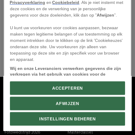
Privacyverklaring
en
Cookiebeleid
. Als je niet instemt met
sleutel tot groene
deze cookies en de verwerking van je persoonlijke
energie of vernietiging
gegevens voor deze doeleinden, klik dan op "
Afwijzen
”.
van een onmisbaar
ecosysteem?
U kunt uw voorkeuren voor cookies aanpassen, bezwaar
21/01/2026
maken tegen legitieme belangen of uw toestemming op elk
moment intrekken door te klikken op de link 'Cookiekeuzes'
onderaan deze site. Uw voorkeuren zijn alleen van
toepassing op deze site en zijn specifiek voor uw browser
en apparaat.
Wij en onze Leveranciers verwerken gegevens die zijn
verkregen via het gebruik van cookies voor de
volgende doeleinden:
ACCEPTEREN
De apparaatkenmerken actief scannen ter identificatie.
Informatie op een apparaat opslaan en/of openen.
Gepersonaliseerde advertenties en content, advertentie- en
contentmetingen, doelgroepenonderzoek en ontwikkeling
AFWIJZEN
van diensten.
Link naar IAB leveranciers
INSTELLINGEN BEHEREN
Wat is Premium?
Podcasts
Fotowedstrijd 2026
Masterclasses