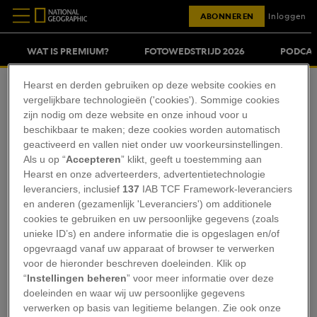
ABONNEREN
Inloggen
WAT IS PREMIUM?
FOTOWEDSTRIJD 2026
PODCAS
Hearst en derden gebruiken op deze website cookies en
LIAN KANDELAAR
vergelijkbare technologieën ('cookies'). Sommige cookies
zijn nodig om deze website en onze inhoud voor u
beschikbaar te maken; deze cookies worden automatisch
Lian studeert Film- en Literatuurwetenschap aan
geactiveerd en vallen niet onder uw voorkeursinstellingen.
de Universiteit Leiden. Schrijven doet ze al van
Als u op “
Accepteren
” klikt, geeft u toestemming aan
Hearst en onze adverteerders, advertentietechnologie
jongs af aan: op haar tiende had ze al haar eerste
leveranciers, inclusief
137
IAB TCF Framework-leveranciers
boek geschreven over bedreigde dieren. In haar
en anderen (gezamenlijk 'Leveranciers') om additionele
vrije tijd houdt ze van tekenen, lezen, podcasts
cookies te gebruiken en uw persoonlijke gegevens (zoals
unieke ID’s) en andere informatie die is opgeslagen en/of
luisteren en spelletjes spelen.
opgevraagd vanaf uw apparaat of browser te verwerken
voor de hieronder beschreven doeleinden. Klik op
“
Instellingen beheren
” voor meer informatie over deze
doeleinden en waar wij uw persoonlijke gegevens
Diepzeemijnbouw: de
verwerken op basis van legitieme belangen. Zie ook onze