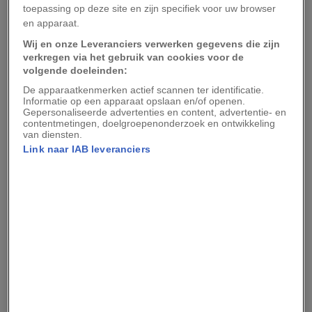
slimmer is.
toepassing op deze site en zijn specifiek voor uw browser
en apparaat.
In Your Shot van National Geographic brachten
Wij en onze Leveranciers verwerken gegevens die zijn
leden uit alle werelddelen hun visie op de
verkregen via het gebruik van cookies voor de
volgende doeleinden:
toekomst in beeld: hun foto's laten innovatieve
De apparaatkenmerken actief scannen ter identificatie.
ideeën zien die bedoeld zijn om steden en hun
Informatie op een apparaat opslaan en/of openen.
inwoners op een duurzame manier te laten
Gepersonaliseerde advertenties en content, advertentie- en
contentmetingen, doelgroepenonderzoek en ontwikkeling
gedijen.
van diensten.
Link naar IAB leveranciers
De opdracht leverde meer dan 4.000 foto's op
die zowel nieuwe als oude en stralende als
vervallen steden laten zien. Your Shot-redacteur
Monica Corcoran stelde op basis van de
uiteenlopende en creatieve foto's deze galerie
samen.
Deze foto's werden ingediend via Your Shot.