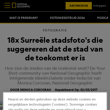
ABONNEREN
Inloggen
WAT IS PREMIUM?
FOTOWEDSTRIJD 2026
PODCAS
FOTOGRAFIE
18x Surreële stadsfoto's die
suggereren dat de stad van
de toekomst er is
Hoe zien de steden van de toekomst eruit? De Your
Shot-community van National Geographic heeft
intrigerende ideeën.Galerie onder redactie van
Monica Corcoran, National Geographic
DOOR MONICA CORCORAN
Gepubliceerd Op: 02/03/2017
Hearst en derden gebruiken op deze website cookies en
vergelijkbare technologieën ('cookies'). Sommige cookies
zijn nodig om deze website en onze inhoud voor u