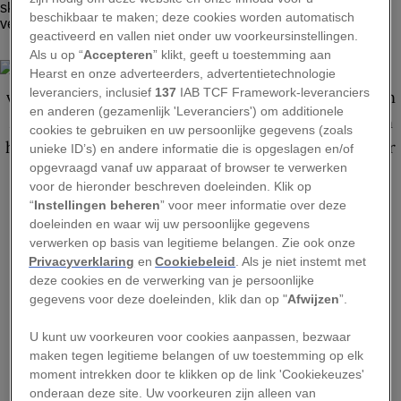
beschikbaar te maken; deze cookies worden automatisch
geactiveerd en vallen niet onder uw voorkeursinstellingen.
FOTO: SUNGJIN KIM, NATIONAL GEOGRAPHIC YOUR SHOT
Als u op “
Accepteren
” klikt, geeft u toestemming aan
Hearst en onze adverteerders, advertentietechnologie
leveranciers, inclusief
137
IAB TCF Framework-leveranciers
en anderen (gezamenlijk 'Leveranciers') om additionele
cookies te gebruiken en uw persoonlijke gegevens (zoals
unieke ID’s) en andere informatie die is opgeslagen en/of
opgevraagd vanaf uw apparaat of browser te verwerken
voor de hieronder beschreven doeleinden. Klik op
BEKIJK GALERIJ
“
Instellingen beheren
” voor meer informatie over deze
doeleinden en waar wij uw persoonlijke gegevens
verwerken op basis van legitieme belangen. Zie ook onze
12 december 2015
Privacyverklaring
en
Cookiebeleid
. Als je niet instemt met
deze cookies en de verwerking van je persoonlijke
gegevens voor deze doeleinden, klik dan op "
Afwijzen
”.
In 2050 zal ongeveer driekwart van de
wereldbevolking in steden wonen. Hoe zal de
U kunt uw voorkeuren voor cookies aanpassen, bezwaar
nieuwe metropool eruitzien? Grote kans dat hij
maken tegen legitieme belangen of uw toestemming op elk
moment intrekken door te klikken op de link 'Cookiekeuzes'
dichter opeengepakt en hoger, maar ook
onderaan deze site. Uw voorkeuren zijn alleen van