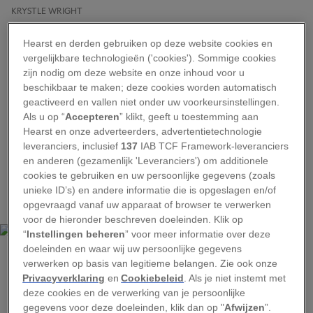
KRYSTLE WRIGHT
De Totem Pole in Tasmanië.
Hearst en derden gebruiken op deze website cookies en
Dit verhaal verscheen in de
augustus 2019 editie
vergelijkbare technologieën ('cookies'). Sommige cookies
van National Geographic Magazine
.
zijn nodig om deze website en onze inhoud voor u
beschikbaar te maken; deze cookies worden automatisch
De Totem Pole is een ijzingwekkende rotspunt
geactiveerd en vallen niet onder uw voorkeursinstellingen.
Als u op “
Accepteren
” klikt, geeft u toestemming aan
in Tasmanië.
In een droom kreeg fotograaf
Hearst en onze adverteerders, advertentietechnologie
Krystle Wright
het idee de beklimming ervan te
leveranciers, inclusief
137
IAB TCF Framework-leveranciers
vereeuwigen. Jaren later kwam haar droom uit.
en anderen (gezamenlijk 'Leveranciers') om additionele
cookies te gebruiken en uw persoonlijke gegevens (zoals
Bungelend aan een klimtouw maakte zij haar foto
unieke ID’s) en andere informatie die is opgeslagen en/of
van de rots, die door een drone werd uitgelicht.
opgevraagd vanaf uw apparaat of browser te verwerken
voor de hieronder beschreven doeleinden. Klik op
“
Instellingen beheren
” voor meer informatie over deze
doeleinden en waar wij uw persoonlijke gegevens
verwerken op basis van legitieme belangen. Zie ook onze
NGM MAPS
Privacyverklaring
en
Cookiebeleid
. Als je niet instemt met
De Totem Pole staat in Tasman National Park, Tasmanië, Australië.
deze cookies en de verwerking van je persoonlijke
gegevens voor deze doeleinden, klik dan op "
Afwijzen
”.