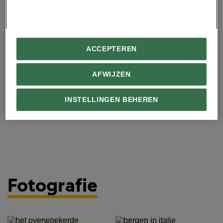
10+
Gemiddeld aantal regendagen in september
1968
ACCEPTEREN
Jaar van de eerste beklimming
AFWIJZEN
Ga je zelf ook tot het uiterste voor dat ene perfecte
plaatje? Doe mee met
de National Geographic
INSTELLINGEN BEHEREN
Fotowedstrijd
.
Fotografie