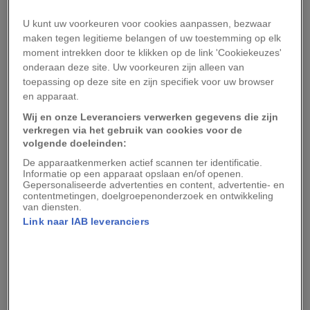
Drie maanden te gaan
U kunt uw voorkeuren voor cookies aanpassen, bezwaar
maken tegen legitieme belangen of uw toestemming op elk
Onbegane paden:
De Totem Pole die uit het
moment intrekken door te klikken op de link 'Cookiekeuzes'
zeewater rond het Tasmanschiereiland oprijst, is
onderaan deze site. Uw voorkeuren zijn alleen van
een van ‘s werelds spectaculairste uitdagingen
toepassing op deze site en zijn specifiek voor uw browser
en apparaat.
voor klimmers. De punt wordt meestal
Wij en onze Leveranciers verwerken gegevens die zijn
gefotografeerd vanaf de noordzijde, maar Wright
verkregen via het gebruik van cookies voor de
wilde een beklimming vastleggen langs de
volgende doeleinden:
zuidelijke route (‘The Sorceror’). Klimmer Mayan
De apparaatkenmerken actief scannen ter identificatie.
Informatie op een apparaat opslaan en/of openen.
Smith-Gobat moest hiervoor afdalen van de
Gepersonaliseerde advertenties en content, advertentie- en
contentmetingen, doelgroepenonderzoek en ontwikkeling
helling ernaast en aan een touw naar de voet van
van diensten.
de Totem Pole zwaaien. Wright, Smith-Gobat en
Link naar IAB leveranciers
een filmploeg waren maanden bezig met de
voorbereidingen.
Een week te gaan