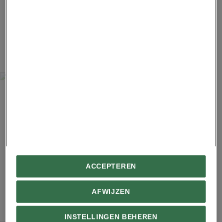
8
CRAIG BURROWS
Anemoon
Advertentie - Lees hieronder verder
ACCEPTEREN
9
AFWIJZEN
INSTELLINGEN BEHEREN