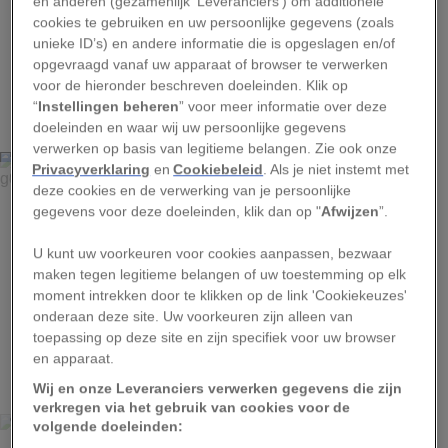
en anderen (gezamenlijk 'Leveranciers') om additionele
cookies te gebruiken en uw persoonlijke gegevens (zoals
unieke ID’s) en andere informatie die is opgeslagen en/of
opgevraagd vanaf uw apparaat of browser te verwerken
voor de hieronder beschreven doeleinden. Klik op
1
“
Instellingen beheren
” voor meer informatie over deze
doeleinden en waar wij uw persoonlijke gegevens
verwerken op basis van legitieme belangen. Zie ook onze
Privacyverklaring
en
Cookiebeleid
. Als je niet instemt met
CRAIG BURROWS
deze cookies en de verwerking van je persoonlijke
'Meisjesogen' (coreopsis tinctoria) is een
gegevens voor deze doeleinden, klik dan op "
Afwijzen
”.
veelvoorkomende bloem in Noord-Amerika. Onder uv-licht
gefotografeerd, komen de pigmenten pas echt tot leven.
U kunt uw voorkeuren voor cookies aanpassen, bezwaar
maken tegen legitieme belangen of uw toestemming op elk
moment intrekken door te klikken op de link 'Cookiekeuzes'
onderaan deze site. Uw voorkeuren zijn alleen van
toepassing op deze site en zijn specifiek voor uw browser
2
en apparaat.
Wij en onze Leveranciers verwerken gegevens die zijn
verkregen via het gebruik van cookies voor de
CRAIG BURROWS
volgende doeleinden: