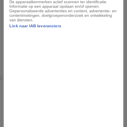
Mexicaanse zonnebloem
De apparaatkenmerken actief scannen ter identificatie.
Informatie op een apparaat opslaan en/of openen.
Gepersonaliseerde advertenties en content, advertentie- en
contentmetingen, doelgroepenonderzoek en ontwikkeling
van diensten.
Link naar IAB leveranciers
Advertentie - Lees hieronder verder
3
CRAIG BURROWS
Sierpeer
4