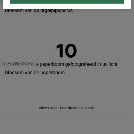
CRAIG BURROWS
Bloesem van de orgelpijpcactus
10
CRAIG BURROWS
Bloesem van de peperboom
Advertentie - Lees hieronder verder