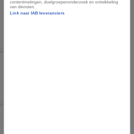
contentmetingen, doelgroepenonderzoek en ontwikkeling
Advertentie - Lees hieronder verder
van diensten.
Link naar IAB leveranciers
3
ALEX TEN NAPEL
Brabanter hen - Rhenen, fokker Wim van Dijk
4
ALEX TEN NAPEL
Nederlandse baardkuifhoen (haan) - Varsseveld, fokker
Wim Diepenbroek