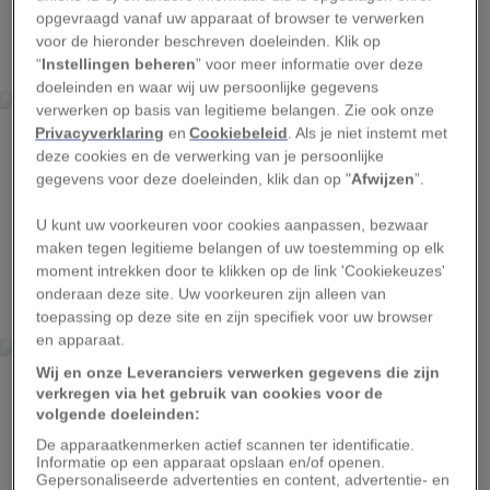
opgevraagd vanaf uw apparaat of browser te verwerken
1
voor de hieronder beschreven doeleinden. Klik op
“
Instellingen beheren
” voor meer informatie over deze
doeleinden en waar wij uw persoonlijke gegevens
ALEX TEN NAPEL
verwerken op basis van legitieme belangen. Zie ook onze
Hollands kuifhoen (haan) - Varsseveld, fokker Wim
Privacyverklaring
en
Cookiebeleid
. Als je niet instemt met
Diepenbroek
deze cookies en de verwerking van je persoonlijke
gegevens voor deze doeleinden, klik dan op "
Afwijzen
”.
U kunt uw voorkeuren voor cookies aanpassen, bezwaar
maken tegen legitieme belangen of uw toestemming op elk
2
moment intrekken door te klikken op de link 'Cookiekeuzes'
onderaan deze site. Uw voorkeuren zijn alleen van
toepassing op deze site en zijn specifiek voor uw browser
en apparaat.
ALEX TEN NAPEL
Wij en onze Leveranciers verwerken gegevens die zijn
Barnevelder hen - Aalten, fokker Gerrit Simmelink
verkregen via het gebruik van cookies voor de
volgende doeleinden:
De apparaatkenmerken actief scannen ter identificatie.
Informatie op een apparaat opslaan en/of openen.
Gepersonaliseerde advertenties en content, advertentie- en