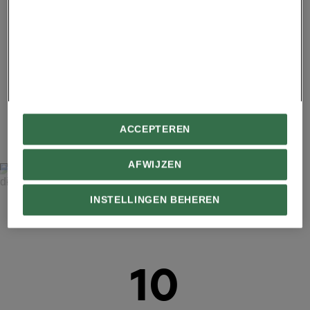
Twentse krielhaan - De Pol, fokker Robert Hoornstra
Advertentie - Lees hieronder verder
9
ACCEPTEREN
AFWIJZEN
ALEX TEN NAPEL
INSTELLINGEN BEHEREN
Nederlands baardkuifhoen (haan) - Varsseveld, fokker
Wim Diepenbroek
10