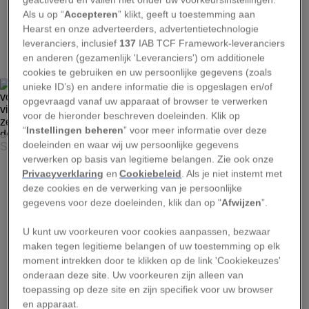
Als u op “
Accepteren
” klikt, geeft u toestemming aan
Hearst en onze adverteerders, advertentietechnologie
2
leveranciers, inclusief
137
IAB TCF Framework-leveranciers
en anderen (gezamenlijk 'Leveranciers') om additionele
cookies te gebruiken en uw persoonlijke gegevens (zoals
unieke ID’s) en andere informatie die is opgeslagen en/of
opgevraagd vanaf uw apparaat of browser te verwerken
voor de hieronder beschreven doeleinden. Klik op
“
Instellingen beheren
” voor meer informatie over deze
DANNY SEPKOWSKI, NATIONAL GEOGRAPHIC YOUR SHOT
doeleinden en waar wij uw persoonlijke gegevens
verwerken op basis van legitieme belangen. Zie ook onze
Fotograferen met een 100-mm-macrolens betekent dat je
Privacyverklaring
en
Cookiebeleid
. Als je niet instemt met
“voortdurend door de zoeker kijkt om de juiste compositie
deze cookies en de verwerking van je persoonlijke
te vinden, hopend dat je niet door een golf wordt
gegevens voor deze doeleinden, klik dan op "
Afwijzen
”.
weggevaagd,” zegt Sepkowski, die deze foto ‘Nebula’
noemde omdat ze hem deed denken “aan de beroemde
foto van de ’Zuilen der Schepping.’”
U kunt uw voorkeuren voor cookies aanpassen, bezwaar
maken tegen legitieme belangen of uw toestemming op elk
moment intrekken door te klikken op de link 'Cookiekeuzes'
onderaan deze site. Uw voorkeuren zijn alleen van
toepassing op deze site en zijn specifiek voor uw browser
en apparaat.
Advertentie - Lees hieronder verder