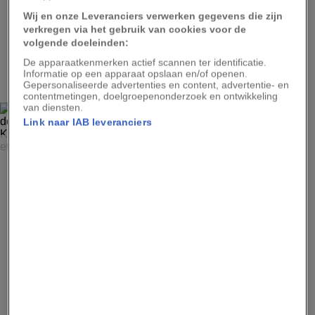
Wij en onze Leveranciers verwerken gegevens die zijn
verkregen via het gebruik van cookies voor de
volgende doeleinden:
3
De apparaatkenmerken actief scannen ter identificatie.
Informatie op een apparaat opslaan en/of openen.
Gepersonaliseerde advertenties en content, advertentie- en
contentmetingen, doelgroepenonderzoek en ontwikkeling
van diensten.
Link naar IAB leveranciers
GREG LECOEUR, NATIONAL GEOGRAPHIC YOUR SHOT
Dit chaotische beeld getuigt eigenlijk van een goed
doordacht aanvalsplan. Fotograaf Greg Lecoeur legt uit dat
Kaapse jan-van-genten de dolfijnen naar de sardienen
volgen en dan het water in schieten om zich tegoed te
doen.
4