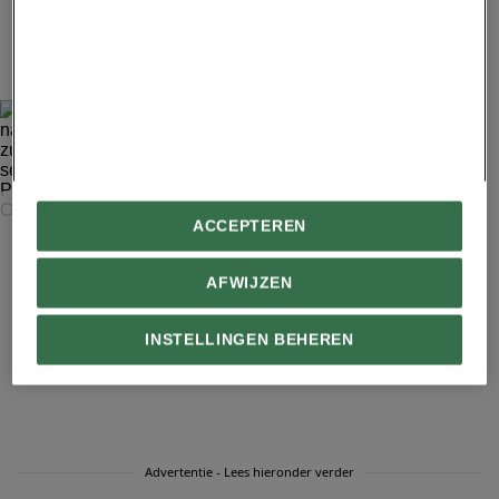
10
JASON SINTEK, NATIONAL GEOGRAPHIC YOUR SHOT
ACCEPTEREN
Volgens Sintek is het aan de milieumaatregelen van een
naburig dorp te danken dat duikers nog kunnen genieten
van zulke verbijsterende aantallen horsmakrelen (Caranx
AFWIJZEN
sexfasciatus), die elk jaar bijeenkomen in het zeereservaat
Parque Nacional de Cabo Pulmo, voor de kust van Baja
INSTELLINGEN BEHEREN
California.
Advertentie - Lees hieronder verder