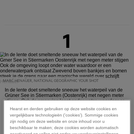
1
MARC HENAUER, NATIONAL GEOGRAPHIC YOUR SHOT
In de lente doet smeltende sneeuw het waterpeil van de
Grüner See in Stiermarken (Oostenrijk) met negen meter
stijgen. Ook de omgeving loopt onder water, waardoor er
een onderwaterpark ontstaat. Zwevend boven bankjes en
Hearst en derden gebruiken op deze website cookies en
bomen “steek je de grens naar een magische wereld over,”
vergelijkbare technologieën ('cookies'). Sommige cookies
schrijft Henauer.
zijn nodig om deze website en onze inhoud voor u
beschikbaar te maken; deze cookies worden automatisch
geactiveerd en vallen niet onder uw voorkeursinstellingen.