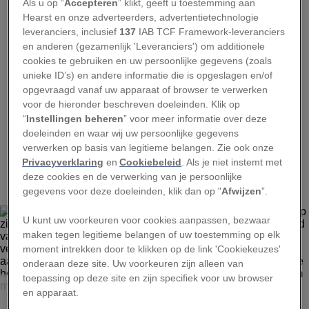
Als u op “
Accepteren
” klikt, geeft u toestemming aan
Hearst en onze adverteerders, advertentietechnologie
leveranciers, inclusief
137
IAB TCF Framework-leveranciers
en anderen (gezamenlijk 'Leveranciers') om additionele
cookies te gebruiken en uw persoonlijke gegevens (zoals
unieke ID’s) en andere informatie die is opgeslagen en/of
opgevraagd vanaf uw apparaat of browser te verwerken
voor de hieronder beschreven doeleinden. Klik op
“
Instellingen beheren
” voor meer informatie over deze
doeleinden en waar wij uw persoonlijke gegevens
verwerken op basis van legitieme belangen. Zie ook onze
1
Privacyverklaring
en
Cookiebeleid
. Als je niet instemt met
deze cookies en de verwerking van je persoonlijke
gegevens voor deze doeleinden, klik dan op "
Afwijzen
”.
U kunt uw voorkeuren voor cookies aanpassen, bezwaar
maken tegen legitieme belangen of uw toestemming op elk
moment intrekken door te klikken op de link 'Cookiekeuzes'
onderaan deze site. Uw voorkeuren zijn alleen van
toepassing op deze site en zijn specifiek voor uw browser
KARINE AIGNER
en apparaat.
In de stad Saint Augustine, Florida, houdt Stephen P.