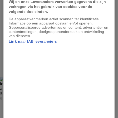
Wij en onze Leveranciers verwerken gegevens die zijn
Northrup zijn bijna drie meter lange ruitpython genaamd
verkregen via het gebruik van cookies voor de
‘Leisure’ (‘Vrijetijd’) vast. Northrup is onlangs aan een voet
volgende doeleinden:
geopereerd en brengt veel tijd alleen door in zijn huis,
terwijl de andere gezinsleden aan het werk of naar school
De apparaatkenmerken actief scannen ter identificatie.
zijn. Hij zorgt voor acht slangen. “Ze houden me heel fijn
Informatie op een apparaat opslaan en/of openen.
gezelschap, want verder is er niemand om mee rond te
Gepersonaliseerde advertenties en content, advertentie- en
hangen,” zegt hij.
contentmetingen, doelgroepenonderzoek en ontwikkeling
van diensten.
Link naar IAB leveranciers
2
HANNAH REYES MORALES
In Massachusetts omarmt Dennis, de schoonvader van
fotografe Hannah Reyes Morales, de husky’s Casey en
Mika (april 2020). Uit onderzoek blijkt dat honden emoties