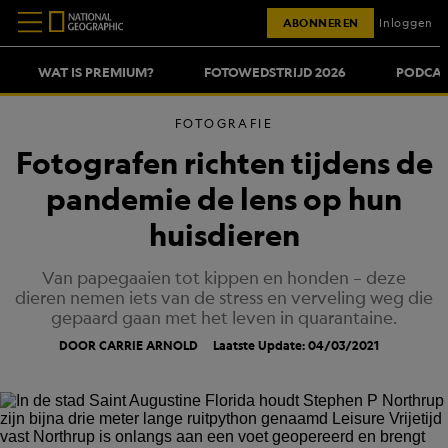
ABONNEREN
Inloggen
WAT IS PREMIUM?
FOTOWEDSTRIJD 2026
PODCAS
FOTOGRAFIE
Fotografen richten tijdens de
pandemie de lens op hun
huisdieren
Van papegaaien tot kippen en honden – deze
dieren nemen iets van de stress en verveling weg die
gepaard gaan met het leven in quarantaine.
DOOR CARRIE ARNOLD
Laatste Update: 04/03/2021