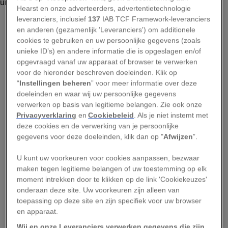
Hearst en onze adverteerders, advertentietechnologie
JASPER DOEST
leveranciers, inclusief
137
IAB TCF Framework-leveranciers
en anderen (gezamenlijk 'Leveranciers') om additionele
De National Geographic Fotowedstrijd 2021 is
cookies te gebruiken en uw persoonlijke gegevens (zoals
unieke ID’s) en andere informatie die is opgeslagen en/of
weer van start! De komende weken delen we
opgevraagd vanaf uw apparaat of browser te verwerken
onze mooiste fotografie content vanuit de
voor de hieronder beschreven doeleinden. Klik op
archieven van National Geographic. Om je wat
“
Instellingen beheren
” voor meer informatie over deze
doeleinden en waar wij uw persoonlijke gegevens
inspiratie te geven voor jouw inzending van dit
verwerken op basis van legitieme belangen. Zie ook onze
jaar delen de experts hun beste fotografietips
Privacyverklaring
en
Cookiebeleid
. Als je niet instemt met
met National Geographic. Deze week neemt
deze cookies en de verwerking van je persoonlijke
gegevens voor deze doeleinden, klik dan op "
Afwijzen
”.
fotograaf en jurylid van de fotowedstrijd Jasper
Doest je mee naar de Dam in Amsterdam, waar
U kunt uw voorkeuren voor cookies aanpassen, bezwaar
hij zijn tips met je deelt.
maken tegen legitieme belangen of uw toestemming op elk
moment intrekken door te klikken op de link 'Cookiekeuzes'
Fotografietips van expert
onderaan deze site. Uw voorkeuren zijn alleen van
toepassing op deze site en zijn specifiek voor uw browser
Jasper Doest
en apparaat.
Wij en onze Leveranciers verwerken gegevens die zijn