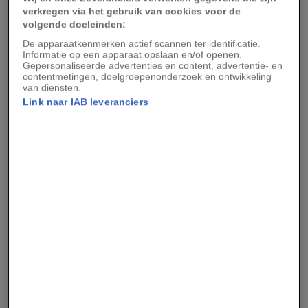
verkregen via het gebruik van cookies voor de
Ben je klaar voor je deelname? ga dan snel naar
volgende doeleinden:
natgeofotowedstrijd.nl
en zend jouw foto in. Nog
De apparaatkenmerken actief scannen ter identificatie.
wat meer inspiratie nodig? Bekijk hier al onze
Informatie op een apparaat opslaan en/of openen.
Gepersonaliseerde advertenties en content, advertentie- en
artikelen over
de fotowedstrijd
.
contentmetingen, doelgroepenonderzoek en ontwikkeling
van diensten.
Link naar IAB leveranciers
Fotografie
Nieuwe maand, nieuw
Your Shot NL-thema:
National Geographic Premium
bergen!
Is dit het mooiste
spookdorp ter wereld?