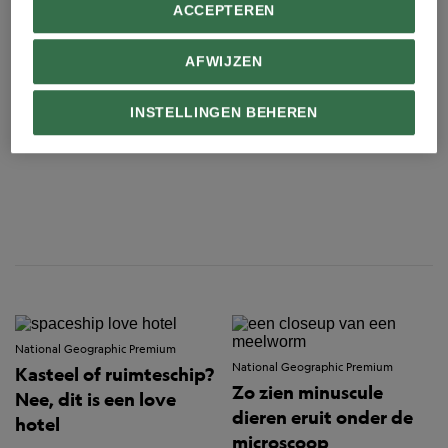
ACCEPTEREN
AFWIJZEN
INSTELLINGEN BEHEREN
National Geographic Premium
National Geographic Premium
Kasteel of ruimteschip?
Zo zien minuscule
Nee, dit is een love
dieren eruit onder de
hotel
microscoop