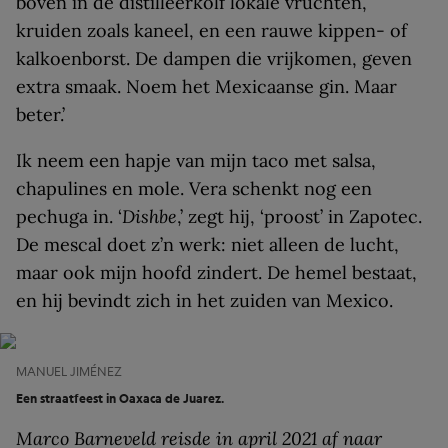
boven in de distilleerkolf lokale vruchten,
kruiden zoals kaneel, en een rauwe kippen- of
kalkoenborst. De dampen die vrijkomen, geven
extra smaak. Noem het Mexicaanse gin. Maar
beter.’
Ik neem een hapje van mijn taco met salsa,
chapulines en mole. Vera schenkt nog een
pechuga in. ‘
Dishbe
,’ zegt hij, ‘proost’ in Zapotec.
De mescal doet z’n werk: niet alleen de lucht,
maar ook mijn hoofd zindert. De hemel bestaat,
en hij bevindt zich in het zuiden van Mexico.
MANUEL JIMÉNEZ
Een straatfeest in Oaxaca de Juarez.
Marco Barneveld reisde in april 2021 af naar