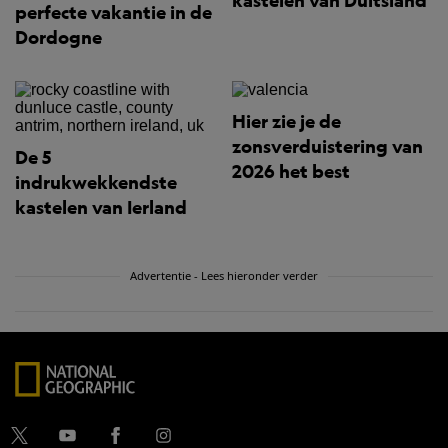
kastelen van Duitsland
perfecte vakantie in de
Dordogne
Hier zie je de
zonsverduistering van
De 5
2026 het best
indrukwekkendste
kastelen van Ierland
Advertentie - Lees hieronder verder