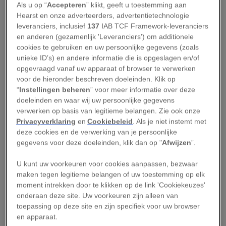
Een espadin-agave. Espadín betekent ‘klein zwaard’ in het Spaans.
Als u op “
Accepteren
” klikt, geeft u toestemming aan
Hearst en onze adverteerders, advertentietechnologie
Wolkenvolk
leveranciers, inclusief
137
IAB TCF Framework-leveranciers
en anderen (gezamenlijk 'Leveranciers') om additionele
cookies te gebruiken en uw persoonlijke gegevens (zoals
Dat Oaxaca een prima plek is om te wonen,
unieke ID’s) en andere informatie die is opgeslagen en/of
ontdekten de Zapoteken al. De hoogontwikkelde
opgevraagd vanaf uw apparaat of browser te verwerken
cultuur van deze oorspronkelijke bewoners
voor de hieronder beschreven doeleinden. Klik op
“
Instellingen beheren
” voor meer informatie over deze
domineerde deze regio al vanaf 600 v.C. Monte
doeleinden en waar wij uw persoonlijke gegevens
Albán was de hoofdstad van de Zapoteken, de
verwerken op basis van legitieme belangen. Zie ook onze
indrukwekkende ruïnes van deze stad liggen op
Privacyverklaring
en
Cookiebeleid
. Als je niet instemt met
deze cookies en de verwerking van je persoonlijke
een steenworp van het huidige Oaxaca de Juárez.
gegevens voor deze doeleinden, klik dan op "
Afwijzen
”.
‘Ze noemden zichzelf het Wolkenvolk,’ vertelt dr.
Jorge Vera, eigenaar van het mescalhuis Convite,
U kunt uw voorkeuren voor cookies aanpassen, bezwaar
maken tegen legitieme belangen of uw toestemming op elk
in de auto naar zijn palenque. ‘Ze geloofden dat
moment intrekken door te klikken op de link 'Cookiekeuzes'
hun leiders uit de wolken waren neergedaald.
onderaan deze site. Uw voorkeuren zijn alleen van
Ook ontwikkelden ze een schrift dat werd
toepassing op deze site en zijn specifiek voor uw browser
en apparaat.
overgenomen door de Maya’s en de Azteken.’