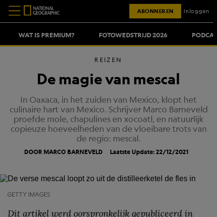
ABONNEREN
Inloggen
WAT IS PREMIUM?
FOTOWEDSTRIJD 2026
PODCAS
REIZEN
De magie van mescal
In Oaxaca, in het zuiden van Mexico, klopt het
culinaire hart van Mexico. Schrijver Marco Barneveld
proefde mole, chapulines en xocoatl, en natuurlijk
copieuze hoeveelheden van de vloeibare trots van
de regio: mescal.
DOOR MARCO BARNEVELD
Laatste Update: 22/12/2021
GETTY IMAGES
Dit artikel werd oorspronkelijk gepubliceerd in