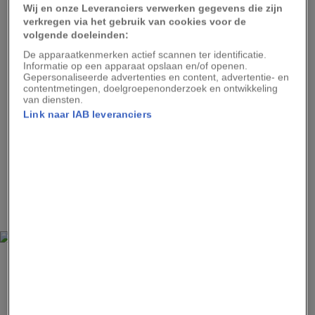
Wij en onze Leveranciers verwerken gegevens die zijn
Vera lacht. ‘O ja, en daarnaast aanbaden ze nogal
verkregen via het gebruik van cookies voor de
wat goden die vaak werden geëerd door ritueel
volgende doeleinden:
te aderlaten en mensenoffers te brengen.
De apparaatkenmerken actief scannen ter identificatie.
Informatie op een apparaat opslaan en/of openen.
Tegenwoordig zijn er nog ongeveer
Gepersonaliseerde advertenties en content, advertentie- en
driehonderdduizend inwoners van de staat
contentmetingen, doelgroepenonderzoek en ontwikkeling
van diensten.
Oaxaca die directe afstammen van de Zapoteken,’
Link naar IAB leveranciers
zegt Vera. ‘Zo’n zevenhonderdduizend mensen in
de staat Oaxaca spreken Zapotec, en dat aantal
groeit doordat men steeds trotser is op die
afkomst. Ook onze culinaire traditie stamt
rechtstreeks af van de Zapoteken.’
MARCO BARNEVELD