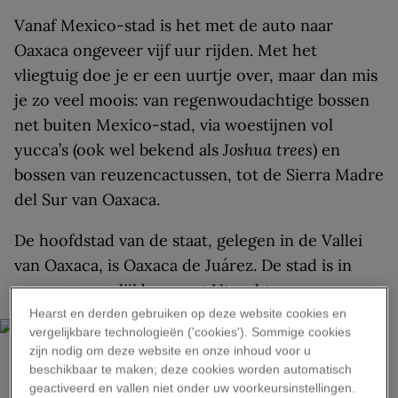
Vanaf Mexico-stad is het met de auto naar
Oaxaca ongeveer vijf uur rijden. Met het
vliegtuig doe je er een uurtje over, maar dan mis
je zo veel moois: van regenwoudachtige bossen
net buiten Mexico-stad, via woestijnen vol
yucca’s (ook wel bekend als
Joshua trees
) en
bossen van reuzencactussen, tot de Sierra Madre
del Sur van Oaxaca.
De hoofdstad van de staat, gelegen in de Vallei
van Oaxaca, is Oaxaca de Juárez. De stad is in
omvang vergelijkbaar met Utrecht.
Hearst en derden gebruiken op deze website cookies en
vergelijkbare technologieën ('cookies'). Sommige cookies
zijn nodig om deze website en onze inhoud voor u
beschikbaar te maken; deze cookies worden automatisch
GETTY IMAGES
geactiveerd en vallen niet onder uw voorkeursinstellingen.