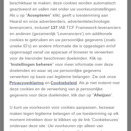
beschikbaar te maken; deze cookies worden automatisch
Een
recent nieuwsbericht
onderstreepte dat
geactiveerd en vallen niet onder uw voorkeursinstellingen.
opnieuw. In Oostenrijk leidde een tragisch
Als u op “
Accepteren
” klikt, geeft u toestemming aan
Hearst en onze adverteerders, advertentietechnologie
incident op de Großglockner tot een
leveranciers, inclusief
137
IAB TCF Framework-leveranciers
veroordeling wegens dood door schuld, nadat
en anderen (gezamenlijk 'Leveranciers') om additionele
een klimmer zijn partner in nood achterliet. En
cookies te gebruiken en uw persoonlijke gegevens (zoals
unieke ID’s) en andere informatie die is opgeslagen en/of
verder van huis, in Nepal, overweegt de overheid
opgevraagd vanaf uw apparaat of browser te verwerken
strengere eisen
voor beklimmers van de Mount
voor de hieronder beschreven doeleinden. Klik op
Everest om
onervarenheid en ongelukken
op ’s
“
Instellingen beheren
” voor meer informatie over deze
doeleinden en waar wij uw persoonlijke gegevens
werelds hoogste berg te beperken.
verwerken op basis van legitieme belangen. Zie ook onze
Privacyverklaring
en
Cookiebeleid
. Als je niet instemt met
Goede voorbereiding van
deze cookies en de verwerking van je persoonlijke
gegevens voor deze doeleinden, klik dan op "
Afwijzen
”.
groot belang
U kunt uw voorkeuren voor cookies aanpassen, bezwaar
Volgens NKBV-directeur Robin Baks, zelf een
maken tegen legitieme belangen of uw toestemming op elk
moment intrekken door te klikken op de link 'Cookiekeuzes'
zeer ervaren en gepassioneerde bergsporter,
onderaan deze site. Uw voorkeuren zijn alleen van
raken beide verhalen aan dezelfde kern: