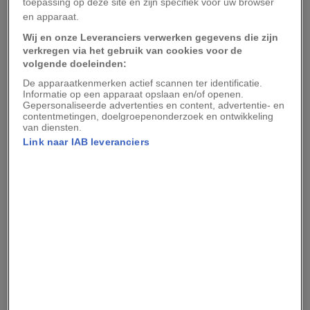
toepassing op deze site en zijn specifiek voor uw browser
voorbereiding en verantwoordelijkheid. Daarbij
en apparaat.
wijst hij op het evidente verschil tussen klimmen
Wij en onze Leveranciers verwerken gegevens die zijn
verkregen via het gebruik van cookies voor de
en wandelen.
volgende doeleinden:
De apparaatkenmerken actief scannen ter identificatie.
Informatie op een apparaat opslaan en/of openen.
Gepersonaliseerde advertenties en content, advertentie- en
ROBIN BAKS
contentmetingen, doelgroepenonderzoek en ontwikkeling
Robin Baks beklimt een berg in Zwitserland.
van diensten.
Link naar IAB leveranciers
‘Alpinisme is een bergsport die door een relatief
selecte groep wordt uitgeoefend. Zij zijn over
het algemeen goed getraind en bewust van de
risico’s,’ legt hij uit. ‘Daarnaast trekken jaarlijks
honderdduizenden wandelaars de bergen in voor
een stevige hike of meerdaagse huttentocht.
Vergis je niet: ook daarvoor is een goede
voorbereiding van groot belang.’