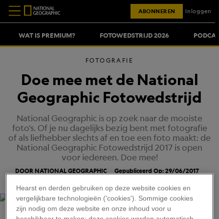
ABONNEREN
Inloggen
WAT IS PREMIUM?
FOTOWEDSTRIJD 2026
PODCAS
FOTOGRAFIE
Doe mee met de National
Geographic Fotowedstrijd
National Geographic is op zoek naar de mooiste
foto’s. Of je nu dagelijks bezig bent met fotografie
of als liefhebber slechts af en toe een foto maakt: de
National Geographic Fotowedstrijd 2017 is open
voor iedereen. Doe mee!
DOOR NATIONAL GEOGRAPHIC
Gepubliceerd Op: 29/06/2017
Hearst en derden gebruiken op deze website cookies en
vergelijkbare technologieën ('cookies'). Sommige cookies
zijn nodig om deze website en onze inhoud voor u
Wie weet word jij dé winnaar van de
National
beschikbaar te maken; deze cookies worden automatisch