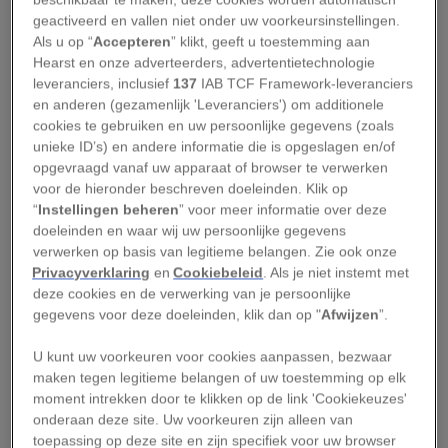
geactiveerd en vallen niet onder uw voorkeursinstellingen.
Geographic Fotowedstrijd 2017
. De winnende
Als u op “
Accepteren
” klikt, geeft u toestemming aan
foto’s worden gepubliceerd in het
Hearst en onze adverteerders, advertentietechnologie
novembernummer van National Geographic
leveranciers, inclusief
137
IAB TCF Framework-leveranciers
en anderen (gezamenlijk 'Leveranciers') om additionele
Magazine en op onze social media-kanalen.
cookies te gebruiken en uw persoonlijke gegevens (zoals
unieke ID’s) en andere informatie die is opgeslagen en/of
De kracht van het beeld
opgevraagd vanaf uw apparaat of browser te verwerken
National Geographic gelooft in de kracht van
voor de hieronder beschreven doeleinden. Klik op
wetenschap, het ontdekken van de wereld en
“
Instellingen beheren
” voor meer informatie over deze
doeleinden en waar wij uw persoonlijke gegevens
het vertellen van verhalen, op alle mogelijke
verwerken op basis van legitieme belangen. Zie ook onze
manieren. Fotografen reizen continu voor
Privacyverklaring
en
Cookiebeleid
. Als je niet instemt met
National Geographic de wereld over, op zoek
deze cookies en de verwerking van je persoonlijke
gegevens voor deze doeleinden, klik dan op "
Afwijzen
”.
naar mooie, fascinerende en inspirerende
verhalen. Maar nu doen we een beroep op jou.
U kunt uw voorkeuren voor cookies aanpassen, bezwaar
maken tegen legitieme belangen of uw toestemming op elk
Deel je foto, vertel je verhaal. Of je nu dagelijks
moment intrekken door te klikken op de link 'Cookiekeuzes'
onderaan deze site. Uw voorkeuren zijn alleen van
bezig bent met fotografie of als liefhebber
toepassing op deze site en zijn specifiek voor uw browser