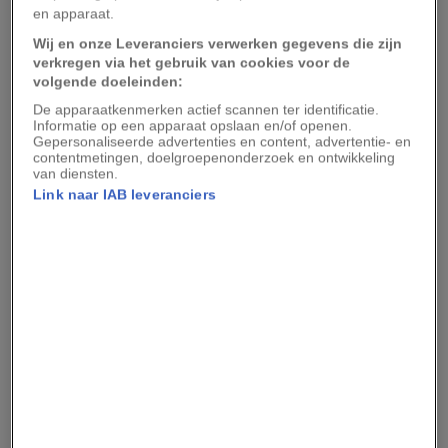
regelmatig een foto maakt: de National
en apparaat.
Geographic Fotowedstrijd 2017 is open voor
Wij en onze Leveranciers verwerken gegevens die zijn
iedereen.
verkregen via het gebruik van cookies voor de
volgende doeleinden:
Hoe doe je mee?
De apparaatkenmerken actief scannen ter identificatie.
Informatie op een apparaat opslaan en/of openen.
Ga naar
nationalgeographicfotowedstrijd.nl
en
Gepersonaliseerde advertenties en content, advertentie- en
contentmetingen, doelgroepenonderzoek en ontwikkeling
maak een account aan.
van diensten.
Link naar IAB leveranciers
Er zijn drie categorieën: Dier, Landschap en
Mens. Je kunt
per categorie één foto uploaden
,
tot uiterlijk woensdag 20 september.
Uit alle inzendingen kiest de vakjury per
categorie vijftien finalisten, waarop vervolgens
kan worden gestemd. De finalisten worden op 2
oktober bekendgemaakt en stemmen kan tot en
met 15 oktober. In november volgt de feestelijke