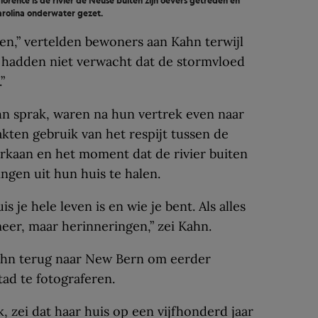
rence is de rivier de Neuse buiten zijn oevers getreden en
arolina onderwater gezet.
en,” vertelden bewoners aan Kahn terwijl
e hadden niet verwacht dat de stormvloed
”
 sprak, waren na hun vertrek even naar
ten gebruik van het respijt tussen de
rkaan en het moment dat de rivier buiten
ingen uit hun huis te halen.
s je hele leven is en wie je bent. Als alles
meer, maar herinneringen,” zei Kahn.
hn terug naar New Bern om eerder
ad te fotograferen.
 zei dat haar huis op een vijfhonderd jaar