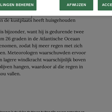
LLINGEN BEHEREN
AFWIJZEN
ACC
EKIJK GALERIJ
is bijzonder, want hij is gedurende twee
m 26 graden in de Atlantische Oceaan
genomen, zodat hij meer regen met zich
men. Meteorologen waarschuwden ervoor
jn lagere windkracht waarschijnlijk boven
lijven hangen, waardoor al die regen in
ou vallen.