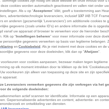
'). Sommige cookies zijn nodig om deze website en onze inhoud voor u
aarvoor de overheden van North en
 deze cookies worden automatisch geactiveerd en vallen niet onder uw
 toen de orkaan Florence vorige week
nstellingen. Als u op “
Accepteren
” klikt, geeft u toestemming aan Hea
vloeden kunnen hele kustgebieden met
ers, advertentietechnologie leveranciers, inclusief
137
IAB TCF Frame
ers en anderen (gezamenlijk 'Leveranciers') om additionele cookies te 
ommige delen van North Carolina was dat
nlijke gegevens (zoals unieke ID’s) en andere informatie die is opgesl
d vanaf uw apparaat of browser te verwerken voor de hieronder besc
. Klik op “
Instellingen beheren
” voor meer informatie over deze doe
uw persoonlijke gegevens verwerken op basis van legitieme belangen. 
rklaring
en
Cookiebeleid
. Als je niet instemt met deze cookies en de
rsoonlijke gegevens voor deze doeleinden, klik dan op "
Afwijzen
”.
 voorkeuren voor cookies aanpassen, bezwaar maken tegen legitieme 
EKIJK GALERIJ
mming op elk moment intrekken door te klikken op de link 'Cookiekeuz
 Uw voorkeuren zijn alleen van toepassing op deze site en zijn specifie
n apparaat.
ropische depressie boven de regio begon
ze Leveranciers verwerken gegevens die zijn verkregen via het g
ners te maken met grote hoeveelheden
voor de volgende doeleinden:
gen en modderstromen.
atkenmerken actief scannen ter identificatie. Informatie op een appar
nen. Gepersonaliseerde advertenties en content, advertentie- en conte
enonderzoek en ontwikkeling van diensten.
 IAB leveranciers