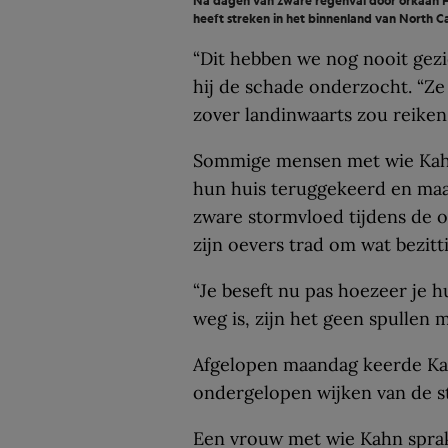
Na dagen van zware regenval door orkaan Flo
heeft streken in het binnenland van North C
“Dit hebben we nog nooit gezi
hij de schade onderzocht. “Z
zover landinwaarts zou reiken.
Sommige mensen met wie Kahn
hun huis teruggekeerd en maak
zware stormvloed tijdens de o
zijn oevers trad om wat bezitt
“Je beseft nu pas hoezeer je hui
weg is, zijn het geen spullen 
Afgelopen maandag keerde Ka
ondergelopen wijken van de st
Een vrouw met wie Kahn sprak,