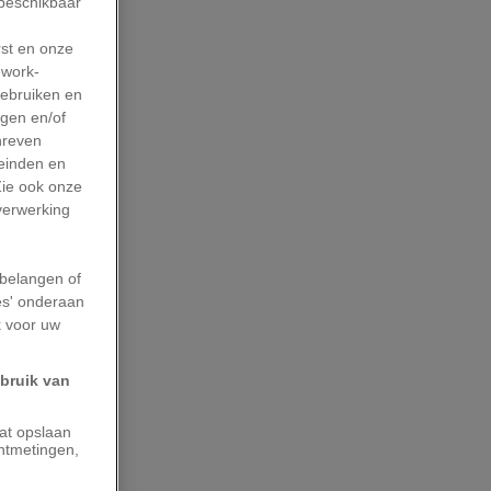
 beschikbaar
rst en onze
work-
gebruiken en
agen en/of
hreven
leinden en
Zie ook onze
 verwerking
belangen of
es' onderaan
k voor uw
ebruik van
aat opslaan
ntmetingen,