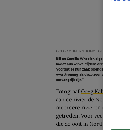
GREG KAHN, NATIONAL GEOGRAPHIC
Bill en Camilla Wheeler, eigenaars van Naut
nadat hun winkel tijdens orkaan Florence d
Voordat ze hun zaak openden, deden Bill en
overstroming als deze zeer waarschijnlijk was
omvangrijk zijn.”
Fotograaf
Greg Kahn
legde de 
aan de rivier de Neuse (spreek
meerdere rivieren in North Car
getreden. Voor veel bewoners
die ze ooit in North Carolin