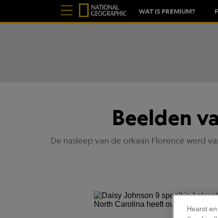
WAT IS PREMIUM?
Beelden va
De nasleep van de orkaan Florence werd va
Hearst en