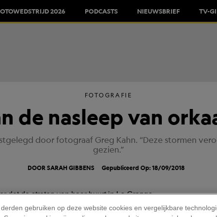
FOTOWEDSTRIJD 2026
PODCASTS
NIEUWSBRIEF
TV-G
FOTOGRAFIE
n de nasleep van orka
stgelegd door fotograaf Greg Kahn. “Deze stormen vero
gezien.”
DOOR SARAH GIBBENS
Gepubliceerd Op: 18/09/2018
 derden gebruiken op deze website cookies en vergelijkbare technolog