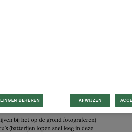
nkel en het hoogste treinstation van
s ging ook Punkka met een tandradtrein
n tunnel door de berg om bij het
stapte hij in een hogesnelheidslift naar
iek mocht hij, in tegenstelling tot de vele
en in het gezelschap van de
h op de vroege lente in de Alpen: in dons,
LLINGEN BEHEREN
AFWIJZEN
ACC
epe sneeuw
jven bij het op de grond fotograferen)
u’s (batterijen lopen snel leeg in deze