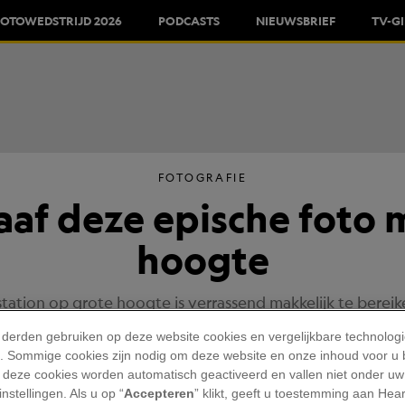
FOTOWEDSTRIJD 2026
PODCASTS
NIEUWSBRIEF
TV-G
FOTOGRAFIE
aaf deze epische foto 
hoogte
tation op grote hoogte is verrassend makkelijk te bereike
 derden gebruiken op deze website cookies en vergelijkbare technolog
DOOR RACHEL HARTIGAN
Gepubliceerd Op: 03/12/2019
'). Sommige cookies zijn nodig om deze website en onze inhoud voor u
 deze cookies worden automatisch geactiveerd en vallen niet onder uw
nstellingen. Als u op “
Accepteren
” klikt, geeft u toestemming aan Hea