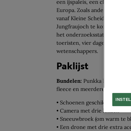
een ijspaleis, een chocoladewi
Europa. Zoals andere reiziger
vanaf Kleine Scheidegg via ee
Jungfraujoch te komen. Hierna 
het onderzoeksstation. Op de p
toeristen, vier dagen verblijv
wetenschappers.
Paklijst
Bundelen:
Punkka kleedde zic
fleece en meerdere lagen.
INSTE
• Schoenen geschikt voor di
• Camera met drie lenzen
• Sneeuwbroek (om warm te bli
• Een drone met drie extra acc