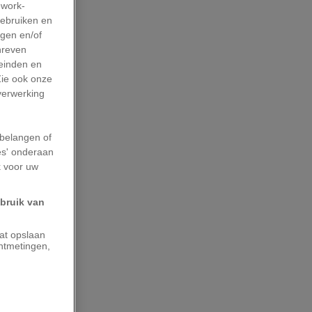
work-
gebruiken en
agen en/of
hreven
leinden en
Zie ook onze
 verwerking
belangen of
es' onderaan
k voor uw
ebruik van
aat opslaan
ntmetingen,