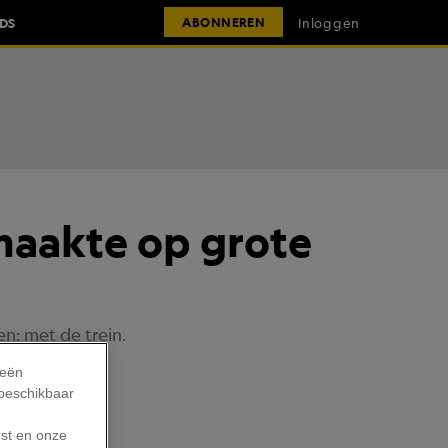
IDS
Inloggen
ABONNEREN
maakte op grote
n: met de trein.
ieën
 beschikbaar
rst en onze