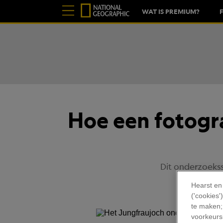
WAT IS PREMIUM?
Hoe een fotogr
Dit onderzoekss
Hearst en
('cookies
te maken;
voorkeursi