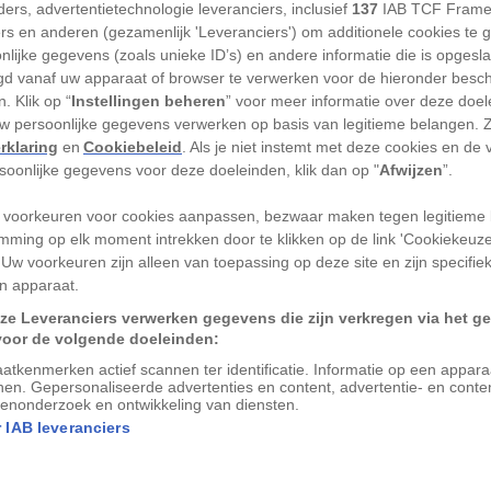
ers, advertentietechnologie leveranciers, inclusief
137
IAB TCF Frame
ers en anderen (gezamenlijk 'Leveranciers') om additionele cookies te 
uari 2020 editie van National Geographic
nlijke gegevens (zoals unieke ID’s) en andere informatie die is opgesl
d vanaf uw apparaat of browser te verwerken voor de hieronder besc
. Klik op “
Instellingen beheren
” voor meer informatie over deze doe
uw persoonlijke gegevens verwerken op basis van legitieme belangen. 
onsta Punkka in heel Europa
rklaring
en
Cookiebeleid
. Als je niet instemt met deze cookies en de
ikasgassen worden gemeten, Integrated
rsoonlijke gegevens voor deze doeleinden, klik dan op "
Afwijzen
”.
ICOS). Ze staan vaak in afgelegen
 voorkeuren voor cookies aanpassen, bezwaar maken tegen legitieme 
ar geen enkele is zo hoog en
mming op elk moment intrekken door te klikken op de link 'Cookiekeuz
ngfraujoch in Zwitserland.
 Uw voorkeuren zijn alleen van toepassing op deze site en zijn specifie
n apparaat.
ze Leveranciers verwerken gegevens die zijn verkregen via het g
voor de volgende doeleinden:
atkenmerken actief scannen ter identificatie. Informatie op een appar
nen. Gepersonaliseerde advertenties en content, advertentie- en conte
enonderzoek en ontwikkeling van diensten.
 IAB leveranciers
tion op het Jungfraujoch oogt ruig en
. Maar onder de verwaaide stenen liggen