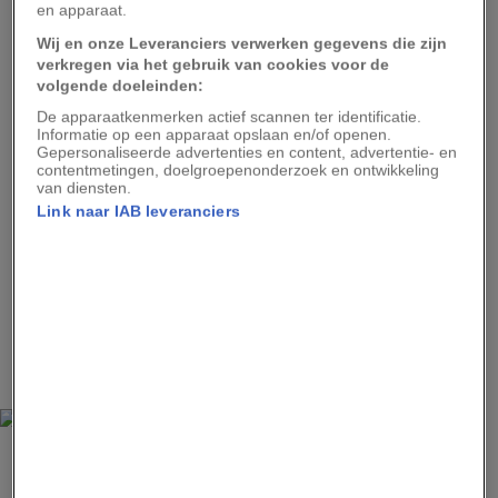
en apparaat.
De pinksterbeweging
Wij en onze Leveranciers verwerken gegevens die zijn
verkregen via het gebruik van cookies voor de
bereikt Europa
volgende doeleinden:
De apparaatkenmerken actief scannen ter identificatie.
Informatie op een apparaat opslaan en/of openen.
‘Twee groote zalen waren overvol. De opwekking
Gepersonaliseerde advertenties en content, advertentie- en
contentmetingen, doelgroepenonderzoek en ontwikkeling
had den hoogsten graad bereikt. Er werd met
van diensten.
Link naar IAB leveranciers
vuur gebeden en gezongen, geweend en
gelachen; alle zenuwen waren gespannen,’
schreef
De nieuwe courant
in 1911. In de Noorse
hoofdstad Oslo (toen nog Christiania genaamd)
vond dat jaar de eerste ‘internationale
tongenconferentie’ plaats.
PUBLIEK DOMEIN
Deze foto is genomen in 1907, toen de Azusa Street Revival in volle gang