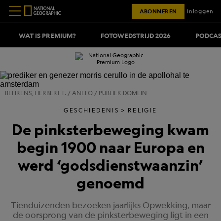
ABONNEREN
Inloggen
WAT IS PREMIUM?
FOTOWEDSTRIJD 2026
PODCAS
BEHRENS, HERBERT F. / ANEFO / PUBLIEK DOMEIN
GESCHIEDENIS
RELIGIE
De pinksterbeweging kwam
begin 1900 naar Europa en
werd ‘godsdienstwaanzin’
genoemd
Tienduizenden bezoeken jaarlijks Opwekking, maar
de oorsprong van de pinksterbeweging ligt in een