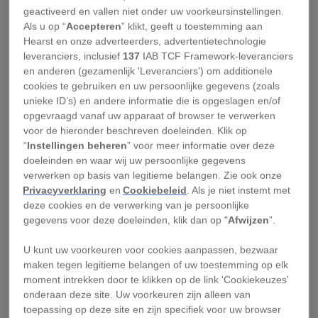
Street
geactiveerd en vallen niet onder uw voorkeursinstellingen.
Als u op “
Accepteren
” klikt, geeft u toestemming aan
Hearst en onze adverteerders, advertentietechnologie
In 1906 gebeurden soortgelijke dingen in Azusa
leveranciers, inclusief
137
IAB TCF Framework-leveranciers
Street in Los Angeles – een gebeurtenis die nu te
en anderen (gezamenlijk 'Leveranciers') om additionele
cookies te gebruiken en uw persoonlijke gegevens (zoals
boek staat als de Azusa Street Revival, het begin
unieke ID’s) en andere informatie die is opgeslagen en/of
van de pinksterbeweging. Mensen raakten in
opgevraagd vanaf uw apparaat of browser te verwerken
trance, schreeuwden en vielen wenend op de
voor de hieronder beschreven doeleinden. Klik op
“
Instellingen beheren
” voor meer informatie over deze
grond.
doeleinden en waar wij uw persoonlijke gegevens
verwerken op basis van legitieme belangen. Zie ook onze
Privacyverklaring
en
Cookiebeleid
. Als je niet instemt met
Wat is tongentaal of klanktaal?
deze cookies en de verwerking van je persoonlijke
gegevens voor deze doeleinden, klik dan op "
Afwijzen
”.
Binnen enkele jaren sloeg de pinksterbeweging
U kunt uw voorkeuren voor cookies aanpassen, bezwaar
over naar Europa. De kritiek op deze
maken tegen legitieme belangen of uw toestemming op elk
‘tongensprekers’ was niet mals. Het
Algemeen
moment intrekken door te klikken op de link 'Cookiekeuzes'
onderaan deze site. Uw voorkeuren zijn alleen van
Handelsblad
sprak in 1913 zelfs over
toepassing op deze site en zijn specifiek voor uw browser
‘godsdienstwaanzin’.