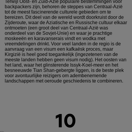
Terwijl Oost- en Zuid-Azië populaire bestemmingen voor
backpackers zijn, behoren de steppes van Centraal-Azië
tot de meest fascinerende culturele gebieden om te
bereizen. Dit deel van de wereld wordt doorkruist door de
Zijderoute, waar de Aziatische en Russische cultuur elkaar
ontmoeten (een groot deel van Centraal-Azië was
onderdeel van de Sovjet-Unie) en waar je prachtige
moskeeën en karavanserais vindt en wodka met
vreemdelingen drinkt. Voor veel landen in de regio is de
aanvraag van een visum een kafkaësk proces, maar
Kirgizië is heel goed toegankelijk (ingezetenen van de
meeste landen hebben geen visum nodig). Het oosten van
het land, waar het glinsterende Issyk-Koel-meer en het
besneeuwde Tian Shan-gebergte liggen, is de beste plek
voor avontuurlijke reizigers om adembenemende
landschappen met oeroude geschiedenis te combineren.
10