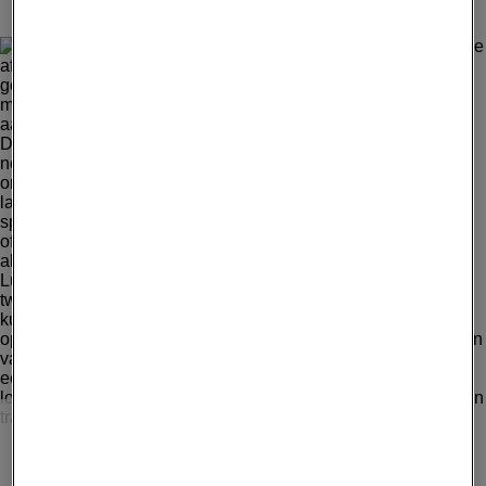
DIDIER MARTI, GETTY IMAGES
Zoals veel landen op dit lijstje hebben ook de Filipijnen in
de afgelopen maanden met terroristische aanslagen te