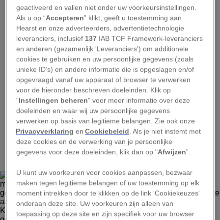
Veel reizigers bezoeken Zuid-Afrika om zijn wijn of
geactiveerd en vallen niet onder uw voorkeursinstellingen.
stranden. Maar veel minder toeristen wagen zich in het
Als u op “
Accepteren
” klikt, geeft u toestemming aan
binnenland, om daar het geheel binnen Zuid-Afrika
Hearst en onze adverteerders, advertentietechnologie
gelegen landje Lesotho te bezoeken. En dat is jammer,
leveranciers, inclusief
137
IAB TCF Framework-leveranciers
want als hooggelegen gebied met zo'n driehonderd dagen
en anderen (gezamenlijk 'Leveranciers') om additionele
zon per jaar is het een van de mooiste Afrikaanse
cookies te gebruiken en uw persoonlijke gegevens (zoals
bestemmingen voor avonturenvakanties. Bezoek het
Nationale Park van Tsehlanyane en zijn dichte
unieke ID’s) en andere informatie die is opgeslagen en/of
struikbossen van ouhout ('oud hout' of che-che) of ga skiën
opgevraagd vanaf uw apparaat of browser te verwerken
in Oxbow, een van de weinige skioorden in Afrika.
voor de hieronder beschreven doeleinden. Klik op
“
Instellingen beheren
” voor meer informatie over deze
doeleinden en waar wij uw persoonlijke gegevens
verwerken op basis van legitieme belangen. Zie ook onze
Privacyverklaring
en
Cookiebeleid
. Als je niet instemt met
2
deze cookies en de verwerking van je persoonlijke
gegevens voor deze doeleinden, klik dan op "
Afwijzen
”.
U kunt uw voorkeuren voor cookies aanpassen, bezwaar
maken tegen legitieme belangen of uw toestemming op elk
moment intrekken door te klikken op de link 'Cookiekeuzes'
onderaan deze site. Uw voorkeuren zijn alleen van
toepassing op deze site en zijn specifiek voor uw browser