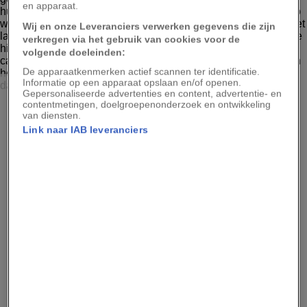
en apparaat.
Wij en onze Leveranciers verwerken gegevens die zijn
verkregen via het gebruik van cookies voor de
volgende doeleinden:
De apparaatkenmerken actief scannen ter identificatie.
Informatie op een apparaat opslaan en/of openen.
EMAD ALJUMAH, GETTY IMAGES
Gepersonaliseerde advertenties en content, advertentie- en
contentmetingen, doelgroepenonderzoek en ontwikkeling
Egypte is voor veel bezorgde reizigers geen bestemming
van diensten.
meer vanwege de angst voor terrorisme en onlusten, maar
geweld tegen toeristen is relatief zeldzaam. Veel van de
Link naar IAB leveranciers
recente aanslagen zijn gericht geweest tegen de
minderheid van Koptische christenen in het land, dus
kunnen reizigers deze gemeenschap ondersteunen door
een plaatselijke gids in te huren voor een rondleiding
langs de Koptische cultuur in Caïro, waaronder de
'Hangende Kerk' - de oudste christelijke kerk in het land -
en het bedevaartsoord Abu Serga. Je kunt ook een van de
hippe tentjes in het centrum van Caïro opzoeken, zoals de
café-galeries Kunst en Kafein - vlak bij elkaar in dezelfde
straat, in het hartje van de oude stad - en daarna de hele
nacht door dansen, in het underground-muziekcafé Vent.