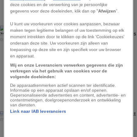
deze cookies en de verwerking van je persoonlijke
1
gegevens voor deze doeleinden, klik dan op "
Afwijzen
”.
U kunt uw voorkeuren voor cookies aanpassen, bezwaar
maken tegen legitieme belangen of uw toestemming op elk
moment intrekken door te klikken op de link 'Cookiekeuzes'
ROBYN BECK, AFP/GETTY IMAGES
onderaan deze site. Uw voorkeuren zijn alleen van
Het idee van de tandpastamaker dat de klant een lasagne
toepassing op deze site en zijn specifiek voor uw browser
zou eten - en dan zijn of haar tanden zou poetsen - sloeg
en apparaat.
nergens op.
Wij en onze Leveranciers verwerken gegevens die zijn
verkregen via het gebruik van cookies voor de
volgende doeleinden:
De apparaatkenmerken actief scannen ter identificatie.
Informatie op een apparaat opslaan en/of openen.
2
Gepersonaliseerde advertenties en content, advertentie- en
contentmetingen, doelgroepenonderzoek en ontwikkeling
van diensten.
Link naar IAB leveranciers
ROBYN BECK, AFP/GETTY IMAGES
De eerste draagbare videoconsole voor de
consumptiemarkt maakte de beloften niet waar.