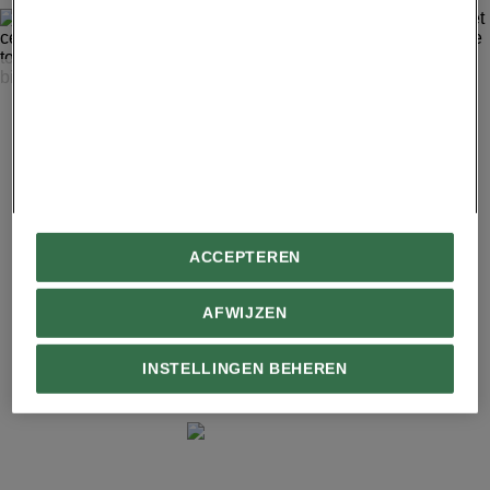
ROBYN BECK, AFP/GETTY IMAGES
Het bedrijf was vernieuwend in de zin dat het de gaten in
het centrum van zijn ringvormige snoepjes aanprees als
'dat wat je tot nu toe hebt gemist'. Maar snoepliefhebbers
zagen er de bijzonderheid niet van in.
ACCEPTEREN
AFWIJZEN
MEER VAN NATIONAL GEOGRAPHIC
INSTELLINGEN BEHEREN