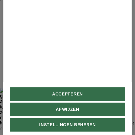
Trấn Quốcpagode, Vietnam De Trấn Quốcpagode uit de
zesde eeuw staat op een eilandje in West Lake in Hanoi.
Boven op de elf etages tellende rode pagode van de
tempel staat een negen etages tellende lotus van
edelsteen. In de tempel staan altaren vol gouden en
bronzen beelden. Op de binnenplaats van Trấn Quốc
staan drie verschillende vrouwelijk boeddha's, zogeheten
‘moeders’.
10
ACCEPTEREN
AFWIJZEN
INSTELLINGEN BEHEREN
NEIL MCALLISTER, ALAMY