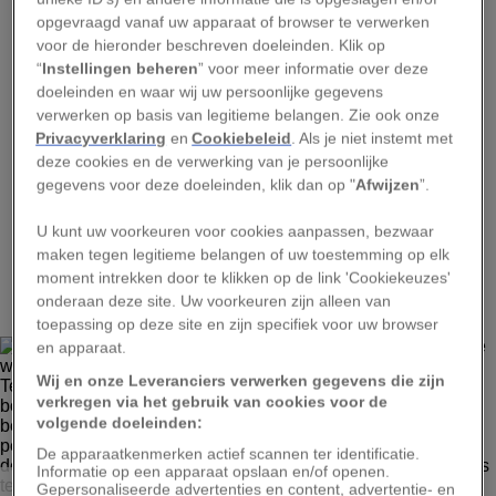
staan 52 boeddhabeelden op afzonderlijke zuilen. Zij
opgevraagd vanaf uw apparaat of browser te verwerken
tonen de diversiteit van de boeddha-iconen uit
verschillende tijden en plaatsen.
voor de hieronder beschreven doeleinden. Klik op
“
Instellingen beheren
” voor meer informatie over deze
doeleinden en waar wij uw persoonlijke gegevens
verwerken op basis van legitieme belangen. Zie ook onze
Privacyverklaring
en
Cookiebeleid
. Als je niet instemt met
deze cookies en de verwerking van je persoonlijke
Advertentie - Lees hieronder verder
gegevens voor deze doeleinden, klik dan op "
Afwijzen
”.
U kunt uw voorkeuren voor cookies aanpassen, bezwaar
maken tegen legitieme belangen of uw toestemming op elk
3
moment intrekken door te klikken op de link 'Cookiekeuzes'
onderaan deze site. Uw voorkeuren zijn alleen van
toepassing op deze site en zijn specifiek voor uw browser
en apparaat.
Wij en onze Leveranciers verwerken gegevens die zijn
verkregen via het gebruik van cookies voor de
volgende doeleinden:
De apparaatkenmerken actief scannen ter identificatie.
Informatie op een apparaat opslaan en/of openen.
IMAGE BROKER, ALAMY
Gepersonaliseerde advertenties en content, advertentie- en