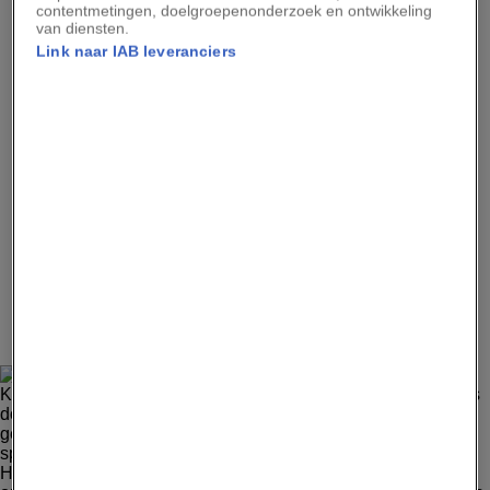
contentmetingen, doelgroepenonderzoek en ontwikkeling
Seiganto-Ji, Japan Op een steenworp afstand van de
van diensten.
grootste waterval van Japan ligt Seiganto-ji, een door
Link naar IAB leveranciers
bossen omgeven Tendaiheiligdom. Dit is een
rationalistische stroming van het boeddhisme waarin men
gelooft in een steeds veranderend bestaan. Seiganto-ji ligt
ook op twee verschillende pelgrimsroutes: de Saigoku-
pelgrimstocht langs 33 tempels en de eeuwenoude
Kumano Kodō, een van de twee pelgrimsroutes ter wereld
op de UNESCO-lijst.
4