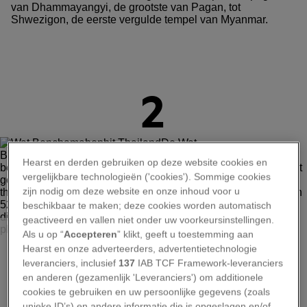
van Dhammayangyi, de grootste van Pagan, tot
Shwezigon, de eerste vergulde tempel van Myanmar.
2
Hearst en derden gebruiken op deze website cookies en
vergelijkbare technologieën ('cookies'). Sommige cookies
zijn nodig om deze website en onze inhoud voor u
beschikbaar te maken; deze cookies worden automatisch
geactiveerd en vallen niet onder uw voorkeursinstellingen.
NOPPASIN WONGCHUM, ALAMY
Als u op “
Accepteren
” klikt, geeft u toestemming aan
Wat Benchamabophit, Thailand De Wat Benchamabophit-
Hearst en onze adverteerders, advertentietechnologie
tempel van Bangkok was voltooid in 1911 en bestond
leveranciers, inclusief
137
IAB TCF Framework-leveranciers
volledig uit geïmporteerd carraramarmer uit Italië. Op het
en anderen (gezamenlijk 'Leveranciers') om additionele
gebrandschilderde glas in de boogvensters zijn Thaise
cookies te gebruiken en uw persoonlijke gegevens (zoals
thepanom, oftewel engelen, afgebeeld. In de tempelgalerij
unieke ID’s) en andere informatie die is opgeslagen en/of