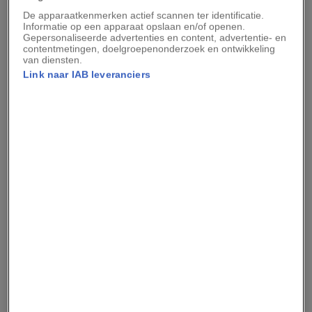
De apparaatkenmerken actief scannen ter identificatie.
Informatie op een apparaat opslaan en/of openen.
National Geographic Premium
Gepersonaliseerde advertenties en content, advertentie- en
contentmetingen, doelgroepenonderzoek en ontwikkeling
National Geographic Premium
Het mysterie van het
van diensten.
5 indrukwekkende
eiland dat nooit echt
Link naar IAB leveranciers
verlaten kastelen in
bestond
Frankrijk
National Geographic Premium
6 bunkers die het
10
oorlogsverleden van
hardloopevenementen
België tonen
op spectaculaire
locaties
Advertentie - Lees hieronder verder