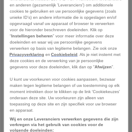
en anderen (gezamenlijk 'Leveranciers') om additionele
cookies te gebruiken en uw persoonlijke gegevens (zoals
BEKIJK GALERIJ
unieke ID’s) en andere informatie die is opgeslagen en/of
opgevraagd vanaf uw apparaat of browser te verwerken
voor de hieronder beschreven doeleinden. Klik op
Star Wars: The Rise of Skywalker, d
e laatste film
“
Instellingen beheren
” voor meer informatie over deze
in de Star Wars-saga, verschijnt vanaf 5 mei op
doeleinden en waar wij uw persoonlijke gegevens
verwerken op basis van legitieme belangen. Zie ook onze
Disney+.
Privacyverklaring
en
Cookiebeleid
. Als je niet instemt met
deze cookies en de verwerking van je persoonlijke
Dit artikel werd oorspronkelijk op 1 januari 2017
gegevens voor deze doeleinden, klik dan op "
Afwijzen
”.
gepubliceerd.
U kunt uw voorkeuren voor cookies aanpassen, bezwaar
maken tegen legitieme belangen of uw toestemming op elk
moment intrekken door te klikken op de link 'Cookiekeuzes'
onderaan deze site. Uw voorkeuren zijn alleen van
toepassing op deze site en zijn specifiek voor uw browser
en apparaat.
Reizen
Wij en onze Leveranciers verwerken gegevens die zijn
verkregen via het gebruik van cookies voor de
volgende doeleinden: