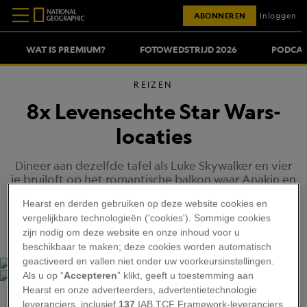
ABONNEREN
Inloggen
WAT IS PREMIUM?
FOTOWEDSTRIJD 2026
PODCAS
REIZEN
8x Levensechte Star Wars-
locaties
Dineer aan dezelfde tafel als Luke Skywalker en vier
je bruiloft op het romantische balkon waar Anakin en
Padme hun eerste kus deelden. Deze
Hearst en derden gebruiken op deze website cookies en
opnameplekken kan elke Star Wars fan bezoeken!
vergelijkbare technologieën ('cookies'). Sommige cookies
DOOR MARLOT HEERINK
Gepubliceerd Op: 29/12/2016
zijn nodig om deze website en onze inhoud voor u
beschikbaar te maken; deze cookies worden automatisch
geactiveerd en vallen niet onder uw voorkeursinstellingen.
Als u op “
Accepteren
” klikt, geeft u toestemming aan
Hearst en onze adverteerders, advertentietechnologie
leveranciers, inclusief
137
IAB TCF Framework-leveranciers