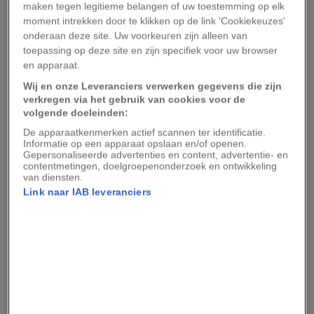
3. Slapen
maken tegen legitieme belangen of uw toestemming op elk
moment intrekken door te klikken op de link 'Cookiekeuzes'
onderaan deze site. Uw voorkeuren zijn alleen van
Twijfel over een dag- of nachtvlucht? Als je kind
toepassing op deze site en zijn specifiek voor uw browser
een moeilijke slaper is, kies dan zo mogelijk voor
en apparaat.
een vlucht overdag. Voor makkelijke slapers is
Wij en onze Leveranciers verwerken gegevens die zijn
een nachtvlucht ideaal.
verkregen via het gebruik van cookies voor de
volgende doeleinden:
4. Tijdens de vlucht
De apparaatkenmerken actief scannen ter identificatie.
Informatie op een apparaat opslaan en/of openen.
Gepersonaliseerde advertenties en content, advertentie- en
contentmetingen, doelgroepenonderzoek en ontwikkeling
Neem naast spelcomputer of tablet ook
van diensten.
cadeautjes mee het vliegtuig in. Op gezette
Link naar IAB leveranciers
tijden verras je de kinderen hier mee. Zo wordt
de lange vlucht toch een feestje.
5. Aandacht
In Thailand ben je als gezin meer dan welkom en