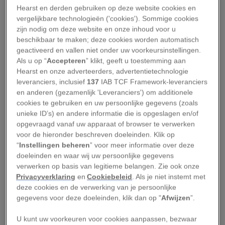
beleef thuis al wat voorpret. Els den Butter,
Hearst en derden gebruiken op deze website cookies en
medeoprichter van de website
vergelijkbare technologieën ('cookies'). Sommige cookies
verrereizenmetkinderen.nl
, geeft 8 tips.
zijn nodig om deze website en onze inhoud voor u
beschikbaar te maken; deze cookies worden automatisch
1. Gezondheid
geactiveerd en vallen niet onder uw voorkeursinstellingen.
Als u op “
Accepteren
” klikt, geeft u toestemming aan
Hearst en onze adverteerders, advertentietechnologie
Breng ruim voor vertrek naar Thailand met het
leveranciers, inclusief
137
IAB TCF Framework-leveranciers
en anderen (gezamenlijk 'Leveranciers') om additionele
hele gezin een bezoek aan GGD of tropenkliniek
cookies te gebruiken en uw persoonlijke gegevens (zoals
voor medisch advies en vaccinaties. Stel met
unieke ID’s) en andere informatie die is opgeslagen en/of
zorg je reisapotheek samen.
opgevraagd vanaf uw apparaat of browser te verwerken
voor de hieronder beschreven doeleinden. Klik op
2. Voorkennis
“
Instellingen beheren
” voor meer informatie over deze
doeleinden en waar wij uw persoonlijke gegevens
verwerken op basis van legitieme belangen. Zie ook onze
Koop of leen kinderboekjes over Thailand, leer
Privacyverklaring
en
Cookiebeleid
. Als je niet instemt met
ze alvast een paar Thaise woordjes en bekijk
deze cookies en de verwerking van je persoonlijke
gegevens voor deze doeleinden, klik dan op "
Afwijzen
”.
samen foto’s en filmpjes op internet.
U kunt uw voorkeuren voor cookies aanpassen, bezwaar