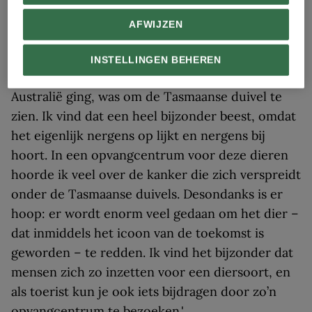
Een ijsbeer en toeristen op de toendra van Canada.
AFWIJZEN
Tasmanië
INSTELLINGEN BEHEREN
'Een van de redenen dat ik naar
Tasmanië
in
Australië ging, was om de Tasmaanse duivel te
zien. Ik vind dat een heel bijzonder beest, omdat
het eigenlijk nergens op lijkt en nergens bij
hoort. In een opvangcentrum voor deze dieren
hoorde ik veel over de kanker die zich verspreidt
onder de Tasmaanse duivels. Desondanks is er
hoop: er wordt enorm veel gedaan om het dier –
dat inmiddels het icoon van de toekomst is
geworden – te redden. Ik vind het bijzonder dat
mensen zich zo inzetten voor een diersoort, en
als toerist kun je ook iets bijdragen door zo’n
opvangcentrum te bezoeken.'