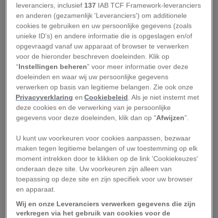
leveranciers, inclusief
137
IAB TCF Framework-leveranciers
favorieten!
en anderen (gezamenlijk 'Leveranciers') om additionele
cookies te gebruiken en uw persoonlijke gegevens (zoals
Antarctica
unieke ID’s) en andere informatie die is opgeslagen en/of
opgevraagd vanaf uw apparaat of browser te verwerken
'Antarctica is een algehele wildernis', vertelt
voor de hieronder beschreven doeleinden. Klik op
“
Instellingen beheren
” voor meer informatie over deze
Corno. 'Met name het eiland
South Georgia
doeleinden en waar wij uw persoonlijke gegevens
heeft indruk op mij gemaakt. Na een reis van
verwerken op basis van legitieme belangen. Zie ook onze
twee dagen op verschillende boten kwam ik aan
Privacyverklaring
en
Cookiebeleid
. Als je niet instemt met
deze cookies en de verwerking van je persoonlijke
op een strand waar 1,5 miljoen pinguïns
gegevens voor deze doeleinden, klik dan op "
Afwijzen
”.
rondlopen. Zodra de boot aankomt, gaan alle
pinguïns een klein stapje opzij, net als mensen in
U kunt uw voorkeuren voor cookies aanpassen, bezwaar
maken tegen legitieme belangen of uw toestemming op elk
een druk winkelcentrum. De dieren zijn niet
moment intrekken door te klikken op de link 'Cookiekeuzes'
bang voor je dus verder opzij gaan ze niet. Je
onderaan deze site. Uw voorkeuren zijn alleen van
kunt zelfs tussen de pinguïns in gaan zitten om
toepassing op deze site en zijn specifiek voor uw browser
en apparaat.
op te gaan in het pinguïnleven. Zelf ben ik een
Wij en onze Leveranciers verwerken gegevens die zijn
halfuur met mijn speciale waterlaarzen in de zee
verkregen via het gebruik van cookies voor de