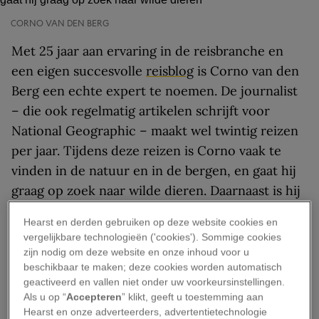
CORNO VAN DEN BERG
Met 25 jaar aan ervaring in de reisbranche en
een eigen succesvolle
reisblog
is Corno van den
Berg een echte expert te noemen. De journalist
– die ook regelmatig artikelen schrijft voor
National Geographic – maakt wel twintig reizen
per jaar. Tijdens deze reizen is Corno vaak te
vinden in de natuur en in de bergen, en gaat hij
graag op zoek naar wilde dieren. Daarnaast is hij
steeds meer bezig met het verduurzamen van
Hearst en derden gebruiken op deze website cookies en
zijn reizen en het verkleinen van zijn ecologische
vergelijkbare technologieën ('cookies'). Sommige cookies
voetafdruk. Met alle mooie herinneringen die hij
zijn nodig om deze website en onze inhoud voor u
beschikbaar te maken; deze cookies worden automatisch
heeft, vond de reisexpert het lastig om een top
geactiveerd en vallen niet onder uw voorkeursinstellingen.
vijf te selecteren. Maar de volgende
Als u op “
Accepteren
” klikt, geeft u toestemming aan
bestemmingen behoren absoluut tot zijn
Hearst en onze adverteerders, advertentietechnologie