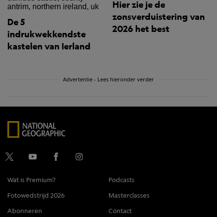
Hier zie je de
zonsverduistering van
De 5
2026 het best
indrukwekkendste
kastelen van Ierland
Advertentie - Lees hieronder verder
Wat is Premium?
Podcasts
Fotowedstrijd 2026
Masterclasses
Abonneren
Contact