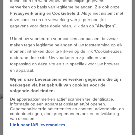
doeleinden en waar wij uw persoonlijke gegevens
verwerken op basis van legitieme belangen. Zie ook onze
centraal punt in het avontuurlijke toerisme van
Privacyverklaring
en
Cookiebeleid
. Als je niet instemt met
Kroatië. In het verleden hielden piraten uit Omiš,
deze cookies en de verwerking van je persoonlijke
een nabijgelegen stad aan de Adriatische kust,
gegevens voor deze doeleinden, klik dan op "
Afwijzen
”.
zich hier schuil na hun vele overvallen op
U kunt uw voorkeuren voor cookies aanpassen, bezwaar
handelsschepen. Nu stappen avonturiers er in
maken tegen legitieme belangen of uw toestemming op elk
een rubberboot of kano, om met grote snelheid
moment intrekken door te klikken op de link 'Cookiekeuzes'
onderaan deze site. Uw voorkeuren zijn alleen van
af te dalen langs hoge kliffen, grotten en
toepassing op deze site en zijn specifiek voor uw browser
watervallen. Train je armspieren, vergaap je aan
en apparaat.
het natuurschoon en neem tussendoor een
Wij en onze Leveranciers verwerken gegevens die zijn
verkoelende duik in het koude rivierwater.
verkregen via het gebruik van cookies voor de
volgende doeleinden:
De apparaatkenmerken actief scannen ter identificatie.
Informatie op een apparaat opslaan en/of openen.
IVO BIOCINA
Gepersonaliseerde advertenties en content, advertentie- en
|
contentmetingen, doelgroepenonderzoek en ontwikkeling
van diensten.
Hoogtepunt
Link naar IAB leveranciers