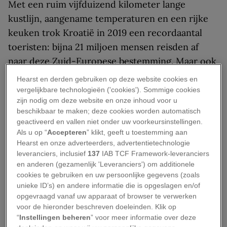
Met een ruim vijfduizend kilometer lange
kustlijn, aangename temperaturen en een rijke
keuken trok Kroatië in 2019 een recordaantal
toeristen: bijna 21 miljoen mensen reisden af
naar deze Zuid-Europese bestemming. Maar ook
voor wie zichzelf niet de hele dag op een
Hearst en derden gebruiken op deze website cookies en
handdoek op het strand ziet liggen, heeft het
vergelijkbare technologieën ('cookies'). Sommige cookies
zijn nodig om deze website en onze inhoud voor u
land genoeg te bieden. In de Kroatische natuur
beschikbaar te maken; deze cookies worden automatisch
hoeven hoogte, snelheid en avontuur niet
geactiveerd en vallen niet onder uw voorkeursinstellingen.
geschuwd te worden. Ben jij op zoek naar
Als u op “
Accepteren
” klikt, geeft u toestemming aan
Hearst en onze adverteerders, advertentietechnologie
spanning? Maak dan je vakantie compleet met
leveranciers, inclusief
137
IAB TCF Framework-leveranciers
een van deze activiteiten.
en anderen (gezamenlijk 'Leveranciers') om additionele
cookies te gebruiken en uw persoonlijke gegevens (zoals
Schip ahoy
unieke ID’s) en andere informatie die is opgeslagen en/of
opgevraagd vanaf uw apparaat of browser te verwerken
voor de hieronder beschreven doeleinden. Klik op
De kraakheldere rivier Centina ontspringt op 385
“
Instellingen beheren
” voor meer informatie over deze
meter hoogte in de regio Dalmatië en vormt een