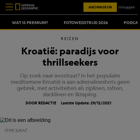
ABONNEREN
Inloggen
WAT IS PREMIUM?
FOTOWEDSTRIJD 2026
PODCAS
REIZEN
Kroatië: paradijs voor
thrillseekers
Op zoek naar avontuur? In het populaire
mediterrane Kroatië is aan adrenalineshots geen
gebrek, met activiteiten als ziplinen, raften,
slacklinen en škraping.
DOOR REDACTIE
Laatste Update: 29/12/2021
STIPE SURAĈ