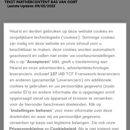
TEKST PARTNERCONTENT BAS VAN OORT
Laatste Update: 09/05/2025
Hearst en derden gebruiken op deze website cookies en
Dit verhaal is tot stand gekomen in samenwerking
vergelijkbare technologieën ('cookies'). Sommige cookies
met Voigt Travel en Ierland Toerisme.
zijn nodig om deze website en onze inhoud voor u
beschikbaar te maken; deze cookies worden automatisch
Van de schiereilanden in het zuiden tot de wilde
geactiveerd en vallen niet onder uw voorkeursinstellingen.
Als u op “
Accepteren
” klikt, geeft u toestemming aan
westkust, en van kleurige havenstadjes tot
Hearst en onze adverteerders, advertentietechnologie
werelderfgoed aan het water. Reis je naar
leveranciers, inclusief
137
IAB TCF Framework-leveranciers
Ierland? Dan is de kans groot dat je één van deze
en anderen (gezamenlijk 'Leveranciers') om additionele
cookies te gebruiken en uw persoonlijke gegevens (zoals
vijf hoogtepunten tegenkomt.
unieke ID’s) en andere informatie die is opgeslagen en/of
opgevraagd vanaf uw apparaat of browser te verwerken
1. Kerry & Beara
voor de hieronder beschreven doeleinden. Klik op
“
Instellingen beheren
” voor meer informatie over deze
De Ring of Kerry is een van de meest iconische
doeleinden en waar wij uw persoonlijke gegevens
verwerken op basis van legitieme belangen. Zie ook onze
toeristische rondritten van Europa en één blik
Privacyverklaring
en
Cookiebeleid
. Als je niet instemt met