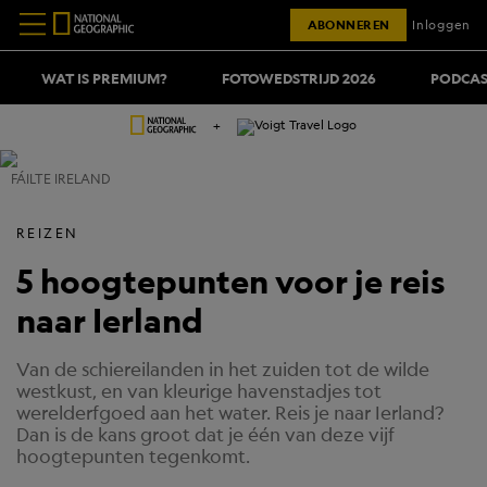
ABONNEREN
Inloggen
WAT IS PREMIUM?
FOTOWEDSTRIJD 2026
PODCAS
+
FÁILTE IRELAND
REIZEN
5 hoogtepunten voor je reis
naar Ierland
Van de schiereilanden in het zuiden tot de wilde
westkust, en van kleurige havenstadjes tot
werelderfgoed aan het water. Reis je naar Ierland?
Dan is de kans groot dat je één van deze vijf
hoogtepunten tegenkomt.