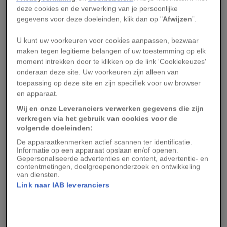
op route laat zien waarom. Vanaf beginpunt
deze cookies en de verwerking van je persoonlijke
Killarney, sfeervol stadje aan de voet van het
gegevens voor deze doeleinden, klik dan op "
Afwijzen
”.
gelijknamige nationale park, rijg je de
U kunt uw voorkeuren voor cookies aanpassen, bezwaar
hoogtepunten aan elkaar terwijl je de omtrek
maken tegen legitieme belangen of uw toestemming op elk
van het schiereiland Iveragh volgt.
moment intrekken door te klikken op de link 'Cookiekeuzes'
onderaan deze site. Uw voorkeuren zijn alleen van
toepassing op deze site en zijn specifiek voor uw browser
en apparaat.
FÁILTE IRELAND
Wij en onze Leveranciers verwerken gegevens die zijn
Tussen de rotskust van Kerry liggen prachtige zandstranden verscholen.
verkregen via het gebruik van cookies voor de
volgende doeleinden:
Van de bergketen MacGillycuddy’s Reeks tot
De apparaatkenmerken actief scannen ter identificatie.
dorpen als Portmagee en Waterville en van de
Informatie op een apparaat opslaan en/of openen.
Gepersonaliseerde advertenties en content, advertentie- en
baai van Dingle tot de Kenmare River. Minder
contentmetingen, doelgroepenonderzoek en ontwikkeling
bekend – en dus ook minder druk – is de Ring of
van diensten.
Link naar IAB leveranciers
Beara, één schiereiland zuidelijker. Een route van
137 kilometer met andere ingrediënten, maar
volgens hetzelfde recept: onophoudelijk