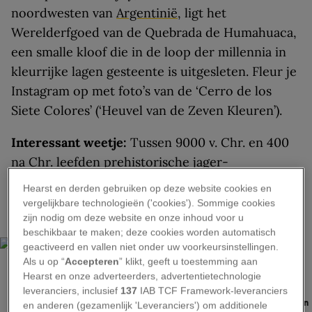
noordwesten van
Argentinië
, ligt het
Werelderfgoed van de Quebrada de Humahuaca,
een smalle kloof die in de loop der millennia in
kleurrijke lagen gesteente is uitgesleten. Fleur je
Instagram op met foto’s van de ‘Cerro de los
Siete Colores’ (‘Heuvel van de Zeven Kleuren’).
Interessant weetje:
Tussen 9000 v. Chr. en 400
na Chr. leefden prehistorische jager-
verzamelaars in de Quebrada de Humahuaca.
Hearst en derden gebruiken op deze website cookies en
vergelijkbare technologieën ('cookies'). Sommige cookies
Tbilisi, Georgië
zijn nodig om deze website en onze inhoud voor u
beschikbaar te maken; deze cookies worden automatisch
geactiveerd en vallen niet onder uw voorkeursinstellingen.
Als u op “
Accepteren
” klikt, geeft u toestemming aan
Hearst en onze adverteerders, advertentietechnologie
CHRISTIAN KOBER / GETTY IMAGES
leveranciers, inclusief
137
IAB TCF Framework-leveranciers
Kleurrijke gebouwen vormen het fascinerende stadslandschap van Tbilisi in
en anderen (gezamenlijk 'Leveranciers') om additionele