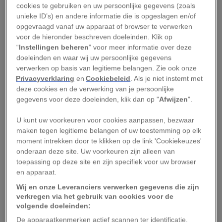
Georgië.
cookies te gebruiken en uw persoonlijke gegevens (zoals
unieke ID’s) en andere informatie die is opgeslagen en/of
Reden om te gaan:
Onderga de authentieke
opgevraagd vanaf uw apparaat of browser te verwerken
charme van Oud-Tbilisi.
voor de hieronder beschreven doeleinden. Klik op
“
Instellingen beheren
” voor meer informatie over deze
Nieuwbouwprojecten veranderen het
doeleinden en waar wij uw persoonlijke gegevens
verwerken op basis van legitieme belangen. Zie ook onze
stadslandschap van de
Georgische
hoofdstad in
Privacyverklaring
en
Cookiebeleid
. Als je niet instemt met
een duizelingwekkend tempo. Traditionele
deze cookies en de verwerking van je persoonlijke
Georgische ervaringen – de 24 uur per dag
gegevens voor deze doeleinden, klik dan op "
Afwijzen
”.
geopende zwavelbaden, de stevige
chinkali
U kunt uw voorkeuren voor cookies aanpassen, bezwaar
(knoedels gevuld met gekruid vlees) en de
maken tegen legitieme belangen of uw toestemming op elk
legendarische gastvrijheid van de bevolking –
moment intrekken door te klikken op de link 'Cookiekeuzes'
onderaan deze site. Uw voorkeuren zijn alleen van
zijn nog te vinden in het ontwapenend
toepassing op deze site en zijn specifiek voor uw browser
chaotische Oud-Tbilisi.
en apparaat.
Wij en onze Leveranciers verwerken gegevens die zijn
Interessant weetje:
De architectuur van Tbilisi
verkregen via het gebruik van cookies voor de
werd beïnvloed door Perzische, Arabische,
volgende doeleinden:
Byzantijnse, Ottomaanse en (Sovjet-)Russische
De apparaatkenmerken actief scannen ter identificatie.