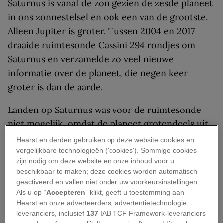
Saturnus
is vanaf de zon gezien de zesde planeet
in ons zonnestelsel en ook een van de grootste.
Alleen
Jupiter
is groter. Tussen 2004 en 2017
draaide ruimtesonde Cassini 294 rondjes om
Saturnus en verzamelde zo veel nieuwe
informatie over de planeet, die negen keer
groter is dan de aarde.
Landen op Saturnus was voor de ruimtesonde
niet mogelijk, omdat de planeet grotendeels uit
gassen en vloeistoffen bestaat, vooral waterstof
Hearst en derden gebruiken op deze website cookies en
en helium. Daarnaast zouden de extreme
vergelijkbare technologieën ('cookies'). Sommige cookies
zijn nodig om deze website en onze inhoud voor u
temperaturen op Saturnus een ruimtesonde
beschikbaar te maken; deze cookies worden automatisch
direct vernietigen. Maar ook vanaf een veilige
geactiveerd en vallen niet onder uw voorkeursinstellingen.
afstand zijn we veel te weten gekomen over deze
Als u op “
Accepteren
” klikt, geeft u toestemming aan
Hearst en onze adverteerders, advertentietechnologie
gigantische gasplaneet, haar ringenstelsel en
leveranciers, inclusief
137
IAB TCF Framework-leveranciers
tientallen manen.