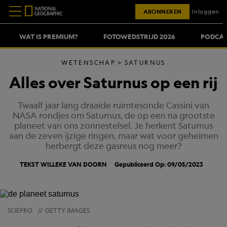
ABONNEREN
Inloggen
WAT IS PREMIUM?
FOTOWEDSTRIJD 2026
PODCAS
WETENSCHAP
SATURNUS
Alles over Saturnus op een rij
Twaalf jaar lang draaide ruimtesonde Cassini van
NASA rondjes om Saturnus, de op een na grootste
planeet van ons zonnestelsel. Je herkent Saturnus
aan de zeven ijzige ringen, maar wat voor geheimen
herbergt deze gasreus nog meer?
TEKST
WILLEKE VAN DOORN
Gepubliceerd Op: 09/05/2023
SCIEPRO
//
GETTY IMAGES