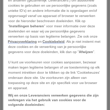
en anderen (gezamenlijk 'Leveranciers') om additionele
cookies te gebruiken en uw persoonlijke gegevens (zoals
Korte dagen, lange jaren
unieke ID’s) en andere informatie die is opgeslagen en/of
opgevraagd vanaf uw apparaat of browser te verwerken
voor de hieronder beschreven doeleinden. Klik op
Saturnus staat bijna tien keer zo ver van de zon
“
Instellingen beheren
” voor meer informatie over deze
als de aarde. De jaren duren er dan ook een stuk
doeleinden en waar wij uw persoonlijke gegevens
verwerken op basis van legitieme belangen. Zie ook onze
langer. Pas na 29 aardse jaren is een ronde van
Privacyverklaring
en
Cookiebeleid
. Als je niet instemt met
Saturnus rond de zon compleet. Een dag is op de
deze cookies en de verwerking van je persoonlijke
gasreus dan weer een heel stuk korter. Lange tijd
gegevens voor deze doeleinden, klik dan op "
Afwijzen
”.
was het voor astronomen onduidelijk
hoe lang
U kunt uw voorkeuren voor cookies aanpassen, bezwaar
een dag op Saturnus
precies duurt. In 2019
maken tegen legitieme belangen of uw toestemming op elk
kwamen wetenschappers met het antwoord:
moment intrekken door te klikken op de link 'Cookiekeuzes'
onderaan deze site. Uw voorkeuren zijn alleen van
Saturnus draait in tien uur, 33 minuten en 38
toepassing op deze site en zijn specifiek voor uw browser
seconden om zijn eigen as.
en apparaat.
Wij en onze Leveranciers verwerken gegevens die zijn
De mysterieuze ringen van
verkregen via het gebruik van cookies voor de
volgende doeleinden:
Saturnus