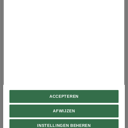
ondergrondse oceanen van Titan, stuurt NASA in
2027 de Dragonflymissie richting de maan van
Saturnus. Dit kleine ruimtewagentje,
vergelijkbaar met de rovers op
Mars
, moet in
2034 aankomen op Titan en
gaat daar op zoek
naar tekenen van leven
. Ook
Saturnusmaan
Enceladus heeft mogelijk de juist
omstandigheden voor leven.
Dragonfly is de opvolger van Cassini, die haar
missie rondom Saturnus in september 2017 op
spectaculaire manier afsloot: de ruimtesonde
ACCEPTEREN
nam een duik in de atmosfeer van Saturnus,
waarna deze vervolgens verdampte.
AFWIJZEN
Lees ook:
deze maan van Saturnus heeft de
INSTELLINGEN BEHEREN