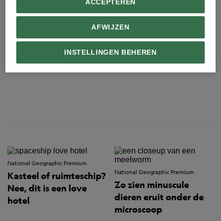
ACCEPTEREN
AFWIJZEN
INSTELLINGEN BEHEREN
National Geographic Premium
National Geographic Premium
Kasteel of ruimteschip?
Zo zien minuscule
Nee, dit is een love
dieren eruit onder de
hotel
microscoop