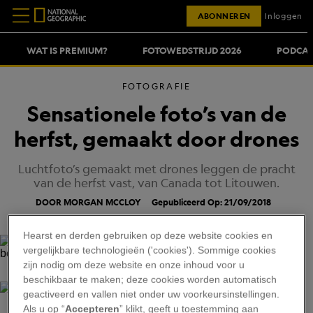
ABONNEREN
Inloggen
WAT IS PREMIUM?
FOTOWEDSTRIJD 2026
PODCAS
FOTOGRAFIE
Sensationele foto’s van de
herfst, gemaakt door drones
Luchtfoto’s gemaakt met drones leggen de pracht
van de herfst vast, van Canada tot Litouwen.
DOOR MORGAN MCCLOY
Gepubliceerd Op: 21/09/2018
Hearst en derden gebruiken op deze website cookies en
vergelijkbare technologieën ('cookies'). Sommige cookies
zijn nodig om deze website en onze inhoud voor u
CALIN-ANDREI STAN
beschikbaar te maken; deze cookies worden automatisch
geactiveerd en vallen niet onder uw voorkeursinstellingen.
BEKIJK GALERIJ
Als u op “
Accepteren
” klikt, geeft u toestemming aan