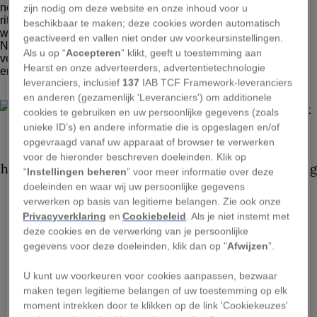
zijn nodig om deze website en onze inhoud voor u
beschikbaar te maken; deze cookies worden automatisch
geactiveerd en vallen niet onder uw voorkeursinstellingen.
Als u op “
Accepteren
” klikt, geeft u toestemming aan
Hearst en onze adverteerders, advertentietechnologie
leveranciers, inclusief
137
IAB TCF Framework-leveranciers
GERD LUDWIG, NATIONAL GEOGRAPHIC
en anderen (gezamenlijk 'Leveranciers') om additionele
cookies te gebruiken en uw persoonlijke gegevens (zoals
unieke ID’s) en andere informatie die is opgeslagen en/of
opgevraagd vanaf uw apparaat of browser te verwerken
voor de hieronder beschreven doeleinden. Klik op
“
Instellingen beheren
” voor meer informatie over deze
doeleinden en waar wij uw persoonlijke gegevens
verwerken op basis van legitieme belangen. Zie ook onze
Privacyverklaring
en
Cookiebeleid
. Als je niet instemt met
deze cookies en de verwerking van je persoonlijke
gegevens voor deze doeleinden, klik dan op "
Afwijzen
”.
BEKIJK GALERIJ
U kunt uw voorkeuren voor cookies aanpassen, bezwaar
maken tegen legitieme belangen of uw toestemming op elk
De herfst-equinox of herfstnachtevening, die de
moment intrekken door te klikken op de link 'Cookiekeuzes'