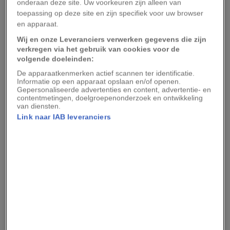
overgang van zomer naar herfst markeert, vindt
onderaan deze site. Uw voorkeuren zijn alleen van
toepassing op deze site en zijn specifiek voor uw browser
plaats op het moment dat dag en nacht ongeveer
en apparaat.
dezelfde lengte hebben. Na de equinox worden
Wij en onze Leveranciers verwerken gegevens die zijn
nachten steeds langer dan dagen - een patroon
verkregen via het gebruik van cookies voor de
dat terugkeert op de lente-equinox.
volgende doeleinden:
De apparaatkenmerken actief scannen ter identificatie.
Informatie op een apparaat opslaan en/of openen.
Mensen hebben het astronomische begin van de
Gepersonaliseerde advertenties en content, advertentie- en
herfst eeuwenlang geëerd. De Druïden in
contentmetingen, doelgroepenonderzoek en ontwikkeling
van diensten.
Engeland en de Maya's in Midden-Amerika
Link naar IAB leveranciers
observeren deze seizoenswisseling al eeuwen als
indicatie van het oogstseizoen. En bouwden zelfs
monumenten zoals Kukulcan, waar alleen tijdens
de twee equinoxdagen een schaduw in de vorm
van een slang langs de zijwanden van de stenen
treden kruipt.
We hebben foto's van het begin van de herfst