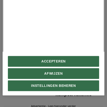
Geschiedenis
De bekendste spionne
Wie was Oppenheimer,
van Nederland
de uitvinder van de
atoombom?
ACCEPTEREN
AFWIJZEN
National Geographic Premium
Het raadsel van het
De verrassende
Antikythera-
INSTELLINGEN BEHEREN
geschiedenis van de
mechanisme
kampeervakantie
Advertentie - Lees hieronder verder