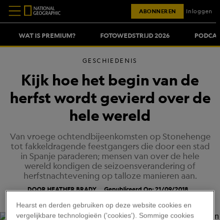
ABONNEREN
Inloggen
WAT IS PREMIUM?
FOTOWEDSTRIJD 2026
PODCAS
GESCHIEDENIS
Kijk hoe het begin van de
herfst wordt gevierd over de
hele wereld
Van vroege ochtendbijeenkomsten op Stonehenge
tot fakkeldragende feestgangers die door een stad
in Spanje paraderen; mensen van over de hele
wereld kondigen de seizoensverandering of
herfstnachtevening op talloze manieren aan.
DOOR HEATHER BRADY
Gepubliceerd Op: 21/09/2018
Hearst en derden gebruiken op deze website cookies en
vergelijkbare technologieën ('cookies'). Sommige cookies