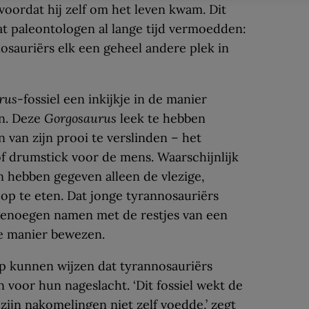
 voordat hij zelf om het leven kwam. Dit
at paleontologen al lange tijd vermoedden:
osauriërs elk een geheel andere plek in
rus
-fossiel een inkijkje in de manier
n. Deze
Gorgosaurus
leek te hebben
 van zijn prooi te verslinden – het
of drumstick voor de mens. Waarschijnlijk
n hebben gegeven alleen de vlezige,
i op te eten. Dat jonge tyrannosauriërs
 genoegen namen met de restjes van een
ze manier bewezen.
p kunnen wijzen dat tyrannosauriërs
n voor hun nageslacht. ‘Dit fossiel wekt de
zijn nakomelingen niet zelf voedde,’ zegt