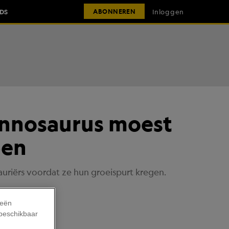
IDS
Inloggen
ABONNEREN
rannosaurus moest
pen
uriërs voordat ze hun groeispurt kregen.
ieën
 beschikbaar