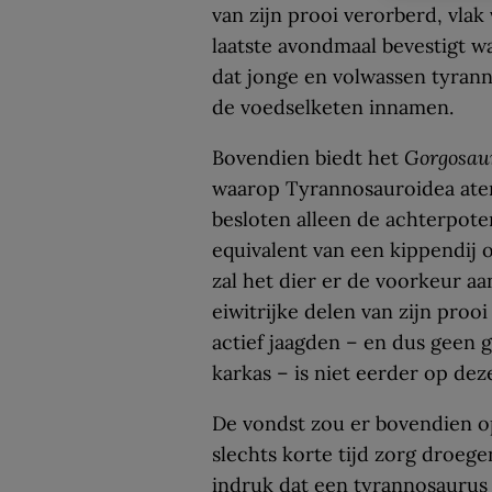
van zijn prooi verorberd, vlak
laatste avondmaal bevestigt w
dat jonge en volwassen tyrann
de voedselketen innamen.
Bovendien biedt het
Gorgosau
waarop Tyrannosauroidea ate
besloten alleen de achterpoten
equivalent van een kippendij 
zal het dier er de voorkeur aa
eiwitrijke delen van zijn proo
actief jaagden – en dus geen
karkas – is niet eerder op de
De vondst zou er bovendien o
slechts korte tijd zorg droege
indruk dat een tyrannosaurus 