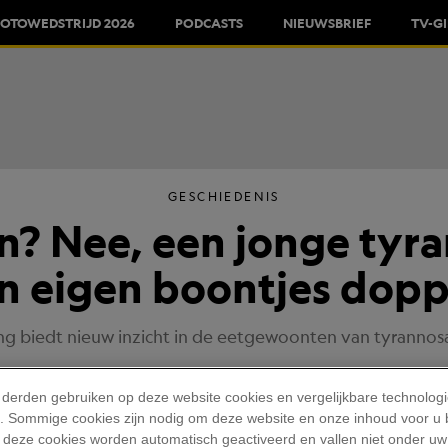
FOTOWEDSTRIJD 2026
PODCASTS
NIEUWSBRIEF
TV-G
GESCHIEDENIS
en? Nee, een jonge ty
jn eigen boontjes dop
ng biedt nieuw inzicht in de eetgewoonten van tyrannosa
TEKST
MERAV PRONT
, RILEY BLACK
Gepubliceerd Op: 14/12/2023
 derden gebruiken op deze website cookies en vergelijkbare technolog
'). Sommige cookies zijn nodig om deze website en onze inhoud voor u
 deze cookies worden automatisch geactiveerd en vallen niet onder uw