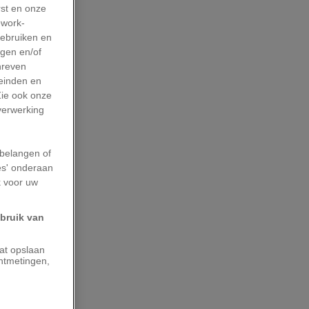
rst en onze
work-
gebruiken en
agen en/of
hreven
leinden en
Zie ook onze
 verwerking
belangen of
es' onderaan
k voor uw
ebruik van
aat opslaan
ntmetingen,