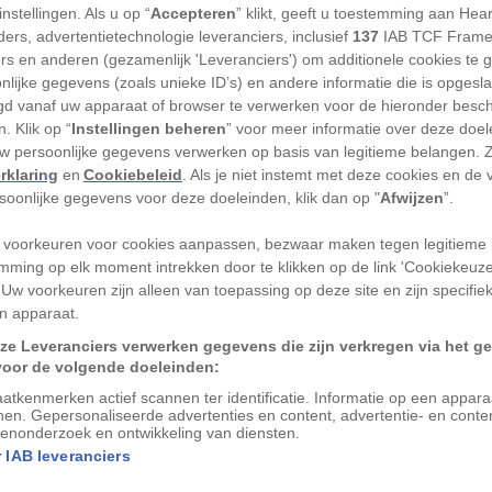
nstellingen. Als u op “
Accepteren
” klikt, geeft u toestemming aan Hea
UM OF PALAEONTOLOGY
ers, advertentietechnologie leveranciers, inclusief
137
IAB TCF Frame
ren bottenbrekers. Met hun gigantische
ers en anderen (gezamenlijk 'Leveranciers') om additionele cookies te 
nlijke gegevens (zoals unieke ID’s) en andere informatie die is opgesl
e grootste prooien te lijf, en karkassen
d vanaf uw apparaat of browser te verwerken voor de hieronder besc
rberd.
. Klik op “
Instellingen beheren
” voor meer informatie over deze doe
uw persoonlijke gegevens verwerken op basis van legitieme belangen. 
ste telgen?
T. rex
was bij de geboorte
rklaring
en
Cookiebeleid
. Als je niet instemt met deze cookies en de
s volwassen soortgenoten. Wat deze
rsoonlijke gegevens voor deze doeleinden, klik dan op "
Afwijzen
”.
en, is dan ook lange tijd een mysterie
 voorkeuren voor cookies aanpassen, bezwaar maken tegen legitieme 
Gorgosaurus
, een geslacht dat verwant is
mming op elk moment intrekken door te klikken op de link 'Cookiekeuz
lijk uitsluitsel.
 Uw voorkeuren zijn alleen van toepassing op deze site en zijn specifie
n apparaat.
e tyrannosaurus?
ze Leveranciers verwerken gegevens die zijn verkregen via het g
voor de volgende doeleinden:
atkenmerken actief scannen ter identificatie. Informatie op een appar
5 miljoen jaar geleden in de uiterwaarden
nen. Gepersonaliseerde advertenties en content, advertentie- en conte
da) en behoort net als
T. rex
tot de groep
enonderzoek en ontwikkeling van diensten.
 IAB leveranciers
nds 1914 is deze slanke tyrannosaurus bij