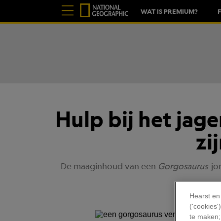
WAT IS PREMIUM?
Hulp bij het jag
zi
De maaginhoud van een
Gorgosaurus
-jo
Hearst en
('cookies
te maken;