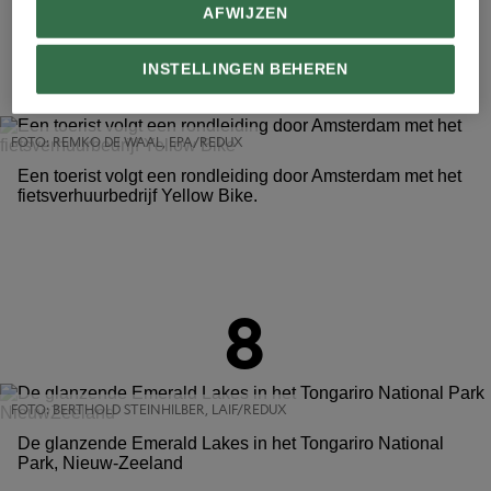
AFWIJZEN
7
INSTELLINGEN BEHEREN
FOTO: REMKO DE WAAL, EPA/REDUX
Een toerist volgt een rondleiding door Amsterdam met het
fietsverhuurbedrijf Yellow Bike.
8
FOTO: BERTHOLD STEINHILBER, LAIF/REDUX
De glanzende Emerald Lakes in het Tongariro National
Park, Nieuw-Zeeland