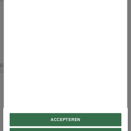
In Finland is het nemen van een saunabad de ultieme
vorm van ontspanning.
6
FOTO: THOMAS LINKEL, LAIF/REDUX
Bij de Icefields Parkway in het Banff National Park biedt de
Glacier Sky Walk spectaculaire vergezichten.
Advertentie - Lees hieronder verder
ACCEPTEREN