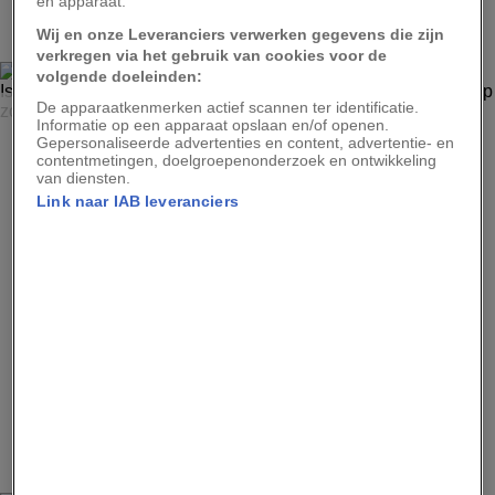
2
en apparaat.
Wij en onze Leveranciers verwerken gegevens die zijn
verkregen via het gebruik van cookies voor de
volgende doeleinden:
FREDERIK BUYCKX
De apparaatkenmerken actief scannen ter identificatie.
Informatie op een apparaat opslaan en/of openen.
Elke ochtend gaat deze herder in de oblast (provincie)
Gepersonaliseerde advertenties en content, advertentie- en
contentmetingen, doelgroepenonderzoek en ontwikkeling
Issyk-Koel met zijn kudde van vijfhonderd schapen en
van diensten.
geiten op zoek naar het weinige gras dat er in de winter
nog over is.
Link naar IAB leveranciers
Advertentie - Lees hieronder verder
3