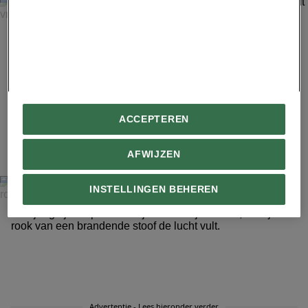
FREDERIK BUYCKX
Aangezien weinig huizen een eigen badkamer hebben,
heeft vrijwel elk dorp een sauna waar men zich kan
wassen.
ACCEPTEREN
8
AFWIJZEN
INSTELLINGEN BEHEREN
FREDERIK BUYCKX
Een jongetje loopt naar de joert van zijn familie, terwijl de
rook van een brandende stoof de lucht vult.
Advertentie - Lees hieronder verder