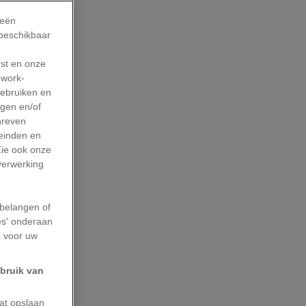
ieën
 beschikbaar
rst en onze
work-
gebruiken en
agen en/of
hreven
leinden en
Zie ook onze
 verwerking
belangen of
es' onderaan
k voor uw
ebruik van
aat opslaan