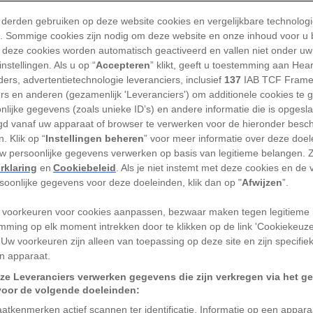
scaux, Frankrijk.
 derden gebruiken op deze website cookies en vergelijkbare technolog
'). Sommige cookies zijn nodig om deze website en onze inhoud voor u
 deze cookies worden automatisch geactiveerd en vallen niet onder uw
enden in 1940 de grotten van Lascaux in
nstellingen. Als u op “
Accepteren
” klikt, geeft u toestemming aan Hea
istorische rotswandschilderingen. De
ers, advertentietechnologie leveranciers, inclusief
137
IAB TCF Frame
derd met dieren, waren toegankelijk voor
ers en anderen (gezamenlijk 'Leveranciers') om additionele cookies te 
nlijke gegevens (zoals unieke ID’s) en andere informatie die is opgesl
s in 1963 schimmels in de grotten
d vanaf uw apparaat of browser te verwerken voor de hieronder besc
rische kunst toch zien, bezoek dan
. Klik op “
Instellingen beheren
” voor meer informatie over deze doe
 meter afstand van het origineel.
uw persoonlijke gegevens verwerken op basis van legitieme belangen. 
rklaring
en
Cookiebeleid
. Als je niet instemt met deze cookies en de
ada Grande, Brazilië.
rsoonlijke gegevens voor deze doeleinden, klik dan op "
Afwijzen
”.
 voorkeuren voor cookies aanpassen, bezwaar maken tegen legitieme 
ligt het eiland Ilha da Queimada Grande,
mming op elk moment intrekken door te klikken op de link 'Cookiekeuz
at dat mensen niet mogen betreden
 Uw voorkeuren zijn alleen van toepassing op deze site en zijn specifie
n apparaat.
ang die alleen hier voorkomt. De zeer
ze Leveranciers verwerken gegevens die zijn verkregen via het g
t eiland op z’n gemak voortgeplant toen het
voor de volgende doeleinden:
land van het vasteland scheidde en alle
atkenmerken actief scannen ter identificatie. Informatie op een appar