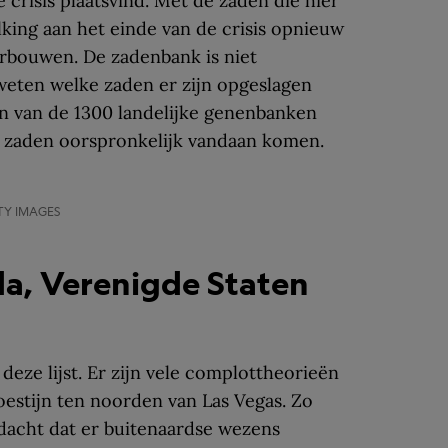
e crisis plaatsvind. Met de zaden die hier
king aan het einde van de crisis opnieuw
rbouwen. De zadenbank is niet
 weten welke zaden er zijn opgeslagen
n van de 1300 landelijke genenbanken
e zaden oorspronkelijk vandaan komen.
TY IMAGES
da, Verenigde Staten
deze lijst. Er zijn vele complottheorieën
woestijn ten noorden van Las Vegas. Zo
dacht dat er buitenaardse wezens