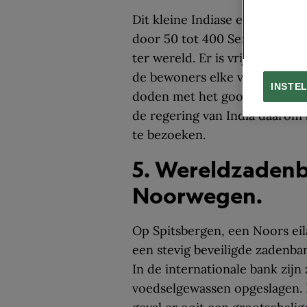
Dit kleine Indiase eiland mid
door 50 tot 400 Sentinelezen,
ter wereld. Er is vrij weinig 
de bewoners elke vreemdeling 
INSTE
doden met het gooien van sten
de regering van India daarom b
te bezoeken.
5. Wereldzadenb
Noorwegen.
Op Spitsbergen, een Noors eila
een stevig beveiligde zadenba
In de internationale bank zijn
voedselgewassen opgeslagen. 