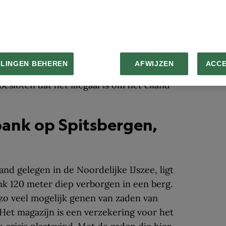
den in de Baai van Bengalen wordt bewoond
 één van de laatste geïsoleerde volkeren
bekend over het dicht beboste eiland omdat
die het eiland betreedt, proberen te
LLINGEN BEHEREN
AFWIJZEN
ACC
en en speren. Uit veiligheidsreden heeft
esloten dat het illegaal is om het eiland
ank op Spitsbergen,
nd gelegen in de Noordelijke IJszee, ligt
nk 120 meter diep verborgen in een berg.
 zo veel mogelijk genen van zaden van
Het magazijn is een verzekering voor het