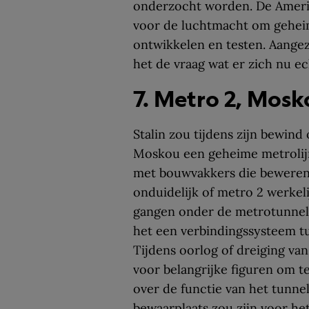
onderzocht worden. De Amerik
voor de luchtmacht om geheim
ontwikkelen en testen. Aangez
het de vraag wat er zich nu e
7. Metro 2, Mosk
Stalin zou tijdens zijn bewind
Moskou een geheime metrolij
met bouwvakkers die beweren 
onduidelijk of metro 2 werkelij
gangen onder de metrotunnels
het een verbindingssysteem t
Tijdens oorlog of dreiging van
voor belangrijke figuren om t
over de functie van het tunne
bewaarplaats zou zijn voor he