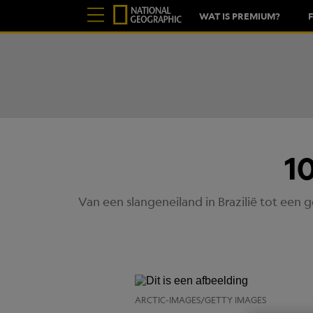
WAT IS PREMIUM?
1
Van een slangeneiland in Brazilië tot ee
ARCTIC-IMAGES/GETTY IMAGES