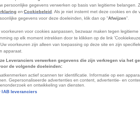
ren er ooit draken te vinden in
Slovenië
.
uw persoonlijke gegevens verwerken op basis van legitieme belangen. 
rklaring
en
Cookiebeleid
. Als je niet instemt met deze cookies en de
 berg werd geboren, werd zo groot dat de
rsoonlijke gegevens voor deze doeleinden, klik dan op "
Afwijzen
”.
ën spleet. De bevolking onderaan de berg
llende gesteente. Ze hielden halt toen ze
 voorkeuren voor cookies aanpassen, bezwaar maken tegen legitieme 
mming op elk moment intrekken door te klikken op de link 'Cookiekeuz
ek stichtten ze het stadje Tržič.
 Uw voorkeuren zijn alleen van toepassing op deze site en zijn specifie
n apparaat.
pen in het noorden van Slovenië dichtbij
ze Leveranciers verwerken gegevens die zijn verkregen via het g
is een paradijs voor outdooractiviteiten,
voor de volgende doeleinden:
is van het dagelijks leven. Dichtbegroeide
atkenmerken actief scannen ter identificatie. Informatie op een appar
nen. Gepersonaliseerde advertenties en content, advertentie- en conte
 prachtige bergpaden worden afgewisseld
enonderzoek en ontwikkeling van diensten.
en dorpen. Van de met fossielen bezaaide
 IAB leveranciers
žan-kloof tot de rode daken van het
ho’s terug te vinden van de natuurlijke en
ed.
ographic
-fotograaf die vanuit Slovenië
@ciriljazbec
.