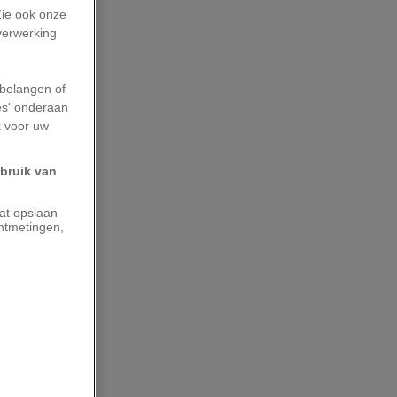
Zie ook onze
 verwerking
belangen of
es' onderaan
k voor uw
ebruik van
aat opslaan
ntmetingen,