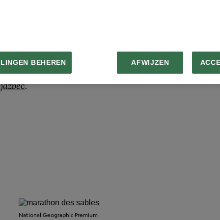
EKIJK GALERIJ
LLINGEN BEHEREN
AFWIJZEN
ACC
raphic
photographer based in Slovenia.
ljazbec
.
National Geographic Premium