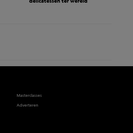
delicatessen ter wereld
Masterclasses
Adverteren