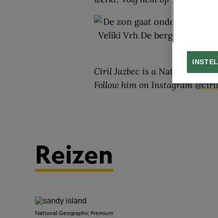
B
INSTE
Ciril Jazbec is a
National Geog
Follow him on Instagram
@ciri
Reizen
National Geographic Premium