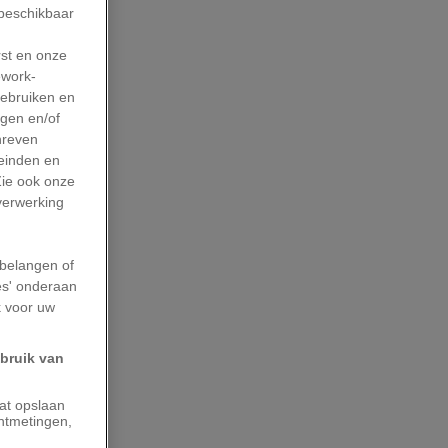
 beschikbaar
rst en onze
work-
gebruiken en
agen en/of
hreven
leinden en
Zie ook onze
 verwerking
belangen of
es' onderaan
k voor uw
ebruik van
aat opslaan
ntmetingen,