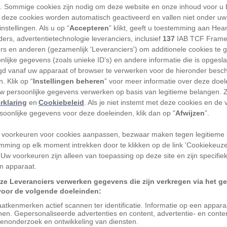
'). Sommige cookies zijn nodig om deze website en onze inhoud voor u
 deze cookies worden automatisch geactiveerd en vallen niet onder uw
TION
nstellingen. Als u op “
Accepteren
” klikt, geeft u toestemming aan Hea
ers, advertentietechnologie leveranciers, inclusief
137
IAB TCF Frame
n tot de grootste en meest
ers en anderen (gezamenlijk 'Leveranciers') om additionele cookies te 
er wereld.
nlijke gegevens (zoals unieke ID’s) en andere informatie die is opgesl
d vanaf uw apparaat of browser te verwerken voor de hieronder besc
ivier de Zambezi – ruim 1,7 kilometer –
. Klik op “
Instellingen beheren
” voor meer informatie over deze doe
uw persoonlijke gegevens verwerken op basis van legitieme belangen. 
terweg over de rand van een plateau van
rklaring
en
Cookiebeleid
. Als je niet instemt met deze cookies en de
 zich van een hoogte van 128 meter in de
rsoonlijke gegevens voor deze doeleinden, klik dan op "
Afwijzen
”.
rzaakt een nevel die op bijna vijftien
 voorkeuren voor cookies aanpassen, bezwaar maken tegen legitieme 
n ook de reden is waarom de plaatselijke
mming op elk moment intrekken door te klikken op de link 'Cookiekeuz
aam
‘Mosi-oa-Toenja’ heeft gegeven: ‘de
 Uw voorkeuren zijn alleen van toepassing op deze site en zijn specifie
n apparaat.
ze Leveranciers verwerken gegevens die zijn verkregen via het g
nde twee miljoen jaar langzaam maar
voor de volgende doeleinden:
eau in het grensgebied van
Zambia
en
atkenmerken actief scannen ter identificatie. Informatie op een appar
nen. Gepersonaliseerde advertenties en content, advertentie- en conte
ordt de rivier nu in zijn voortbestaan
enonderzoek en ontwikkeling van diensten.