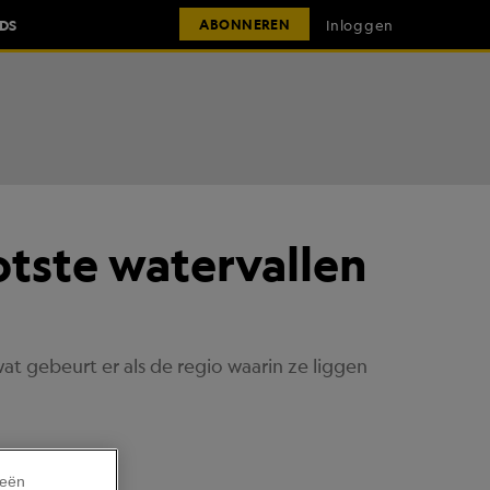
IDS
Inloggen
ABONNEREN
tste watervallen
t gebeurt er als de regio waarin ze liggen
ieën