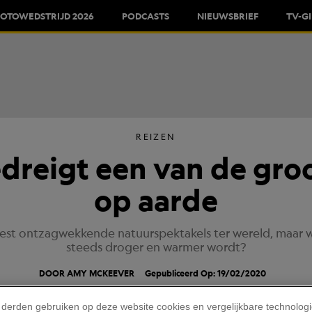
FOTOWEDSTRIJD 2026
PODCASTS
NIEUWSBRIEF
TV-G
REIZEN
dreigt een van de groo
op aarde
st ontzagwekkende natuurspektakels ter wereld, maar wa
steeds droger en warmer wordt?
DOOR AMY MCKEEVER
Gepubliceerd Op: 19/02/2020
 derden gebruiken op deze website cookies en vergelijkbare technolog