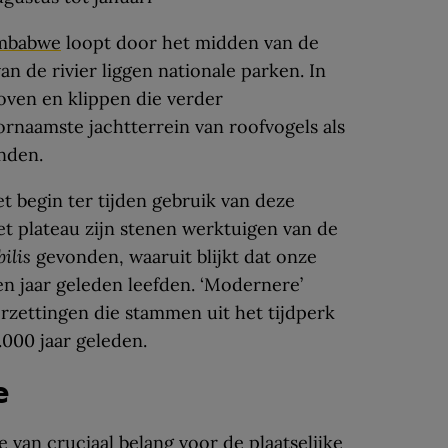
mbabwe
loopt door het midden van de
an de rivier liggen nationale parken. In
oven en klippen die verder
ornaamste jachtterrein van roofvogels als
nden.
t begin ter tijden gebruik van deze
et plateau zijn stenen werktuigen van de
ilis
gevonden, waaruit blijkt dat onze
en jaar geleden leefden. ‘Modernere’
rzettingen die stammen uit het tijdperk
.000 jaar geleden.
e
me van
cruciaal belang
voor de plaatselijke