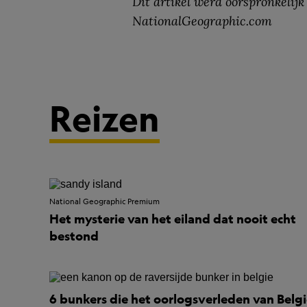
Dit artikel werd oorspronkelijk
NationalGeographic.com
Reizen
National Geographic Premium
Het mysterie van het eiland dat nooit echt
bestond
6 bunkers die het oorlogsverleden van Belg