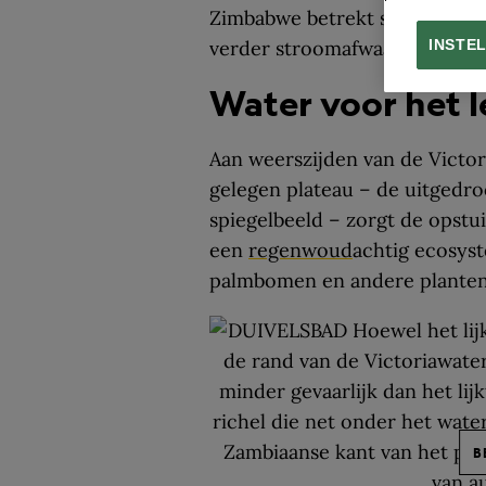
Zimbabwe betrekt stroom van 
verder stroomafwaarts in de 
INSTE
Water voor het 
Aan weerszijden van de Victor
gelegen plateau – de uitgedro
spiegelbeeld – zorgt de opstu
een
regenwoud
achtig ecosys
palmbomen en andere planten
B