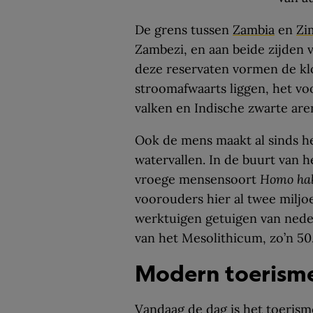
De grens tussen
Zambia
en
Zi
Zambezi, en aan beide zijden v
deze reservaten vormen de kl
stroomafwaarts liggen, het vo
valken en Indische zwarte are
Ook de mens maakt al sinds he
watervallen. In de buurt van h
vroege mensensoort
Homo hab
voorouders hier al twee miljo
werktuigen getuigen van nede
van het Mesolithicum, zo’n 50
Modern toerism
Vandaag de dag is het toeris