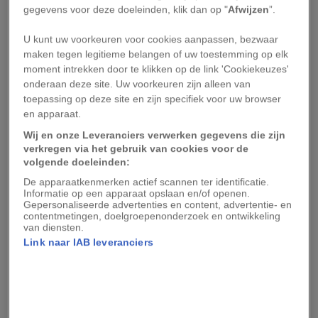
persoon afgestemde, lokale ervaringen via
gegevens voor deze doeleinden, klik dan op "
Afwijzen
”.
platforms waarop burgergidsen hun diensten aan
kunnen bieden.
U kunt uw voorkeuren voor cookies aanpassen, bezwaar
maken tegen legitieme belangen of uw toestemming op elk
moment intrekken door te klikken op de link 'Cookiekeuzes'
(
Maak kennis met de inheemse vrouwen die de
onderaan deze site. Uw voorkeuren zijn alleen van
Canadese toeristenindustrie op zijn kop zetten
.)
toepassing op deze site en zijn specifiek voor uw browser
en apparaat.
Sommige van die ervaringen zijn op zijn zachtst
Wij en onze Leveranciers verwerken gegevens die zijn
gezegd niet doorsnee, zoals een
kajaktocht over
verkregen via het gebruik van cookies voor de
volgende doeleinden:
de Nijl
om de
Egyptische
hoofdstad Caïro te
De apparaatkenmerken actief scannen ter identificatie.
bezoeken, of een
wandeling met een kudde
Informatie op een apparaat opslaan en/of openen.
schapen
in Death Valley in de Amerikaanse staat
Gepersonaliseerde advertenties en content, advertentie- en
contentmetingen, doelgroepenonderzoek en ontwikkeling
Californië
. Er zijn natuurlijk ook wel meer
van diensten.
Link naar IAB leveranciers
conventionele tours. Zo kun je
het Italiaanse
Pompeï met een archeoloog
bezoeken of
Georgetown in
de stad Washington met een
historicus
.