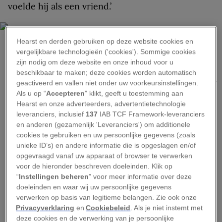
voelde hij als een vriend.’
Hearst en derden gebruiken op deze website cookies en
vergelijkbare technologieën ('cookies'). Sommige cookies
zijn nodig om deze website en onze inhoud voor u
KARINE AIGNER, NAT GEO IMAGE COLLECTION
beschikbaar te maken; deze cookies worden automatisch
In het Indiase Rajasthan neemt een menigte toeristen foto’s van een tijger
geactiveerd en vallen niet onder uw voorkeursinstellingen.
die een onverharde weg oversteekt in Ranthambore National Park.
Als u op “
Accepteren
” klikt, geeft u toestemming aan
Hearst en onze adverteerders, advertentietechnologie
Herdyana is een zogenaamde ‘burgergids’ (citizen
leveranciers, inclusief
137
IAB TCF Framework-leveranciers
guide). De kleine groepstours van deze locals die
en anderen (gezamenlijk 'Leveranciers') om additionele
cookies te gebruiken en uw persoonlijke gegevens (zoals
veel leuke plekjes kennen, bieden reizigers een
unieke ID’s) en andere informatie die is opgeslagen en/of
verrassende, vaak goedkope kennismaking met
opgevraagd vanaf uw apparaat of browser te verwerken
een nieuwe plek. Van oudsher gingen toeristen
voor de hieronder beschreven doeleinden. Klik op
“
Instellingen beheren
” voor meer informatie over deze
vaak met een privé-gids op pad, maar
doeleinden en waar wij uw persoonlijke gegevens
internetbedrijven als
ToursByLocals
en
Airbnb
verwerken op basis van legitieme belangen. Zie ook onze
Experiences
bieden jongere reizigers meer op de
Privacyverklaring
en
Cookiebeleid
. Als je niet instemt met
deze cookies en de verwerking van je persoonlijke