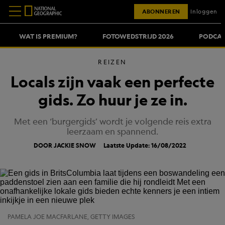
ABONNEREN
Inloggen
WAT IS PREMIUM?
FOTOWEDSTRIJD 2026
PODCAS
REIZEN
Locals zijn vaak een perfecte
gids. Zo huur je ze in.
Met een ‘burgergids’ wordt je volgende reis extra
leerzaam en spannend.
DOOR JACKIE SNOW
Laatste Update: 16/08/2022
PAMELA JOE MACFARLANE, GETTY IMAGES