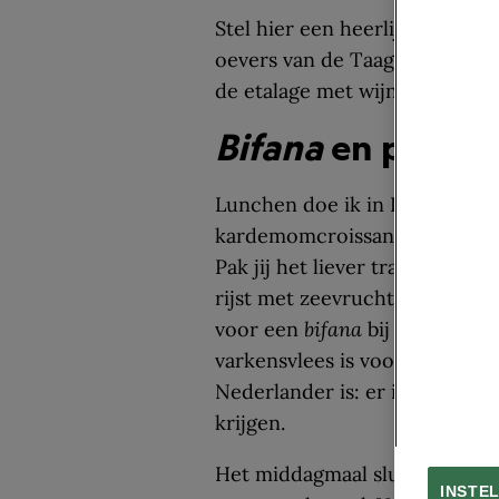
Stel hier een heerlijke Portu
oevers van de Taag – of neem n
de etalage met wijn en borrelp
Bifana
en pastel 
Lunchen doe ik in Lissabon vee
kardemomcroissant van het 
Pak jij het liever traditionele
rijst met zeevruchten en toma
voor een
bifana
bij
O Trevo
o
varkensvlees is voor de Portu
Nederlander is: er is hier zel
krijgen.
Het middagmaal sluit je in Li
INSTE