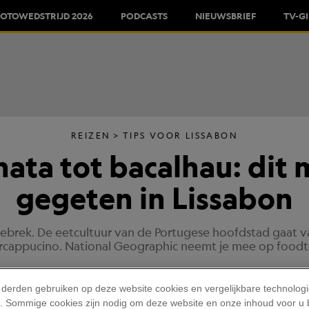
FOTOWEDSTRIJD 2026
PODCASTS
NIEUWSBRIEF
TV-G
REIZEN
TIPS VOOR LISSABON
nata tot bacalhau: dit
gegeten in Lissabon
brek. De eetcultuur van de Portugese hoofdstad gaat v
cappucino. National Geographic neemt je mee op foodt
TEKST
MERAV PRONT
Gepubliceerd Op: 27/11/2023
 derden gebruiken op deze website cookies en vergelijkbare technolog
'). Sommige cookies zijn nodig om deze website en onze inhoud voor u