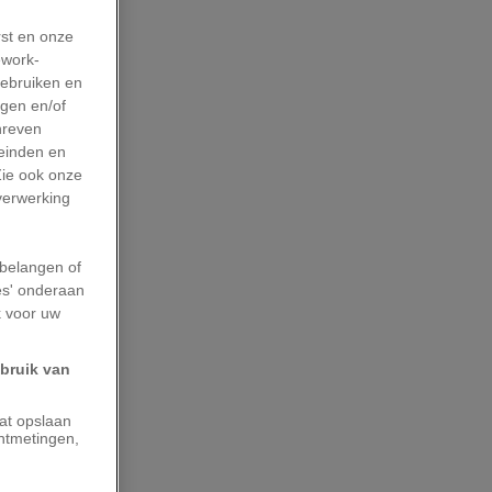
rst en onze
work-
gebruiken en
agen en/of
hreven
leinden en
Zie ook onze
 verwerking
belangen of
es' onderaan
k voor uw
ebruik van
aat opslaan
ntmetingen,