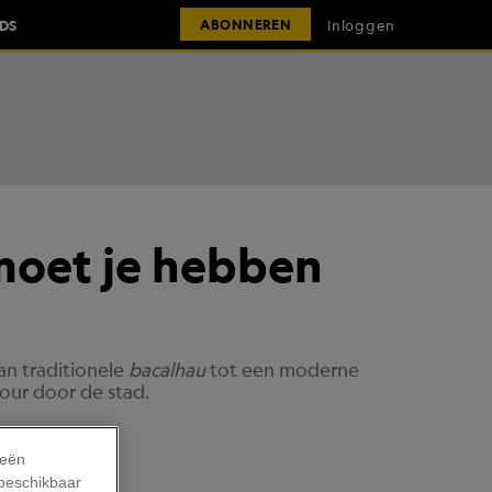
IDS
Inloggen
ABONNEREN
 moet je hebben
an traditionele
bacalhau
tot een moderne
our door de stad.
ieën
 beschikbaar