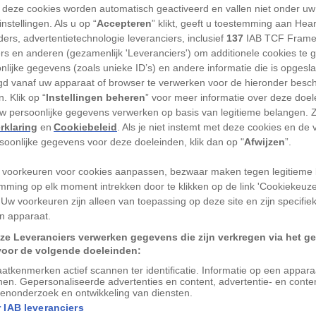
 deze cookies worden automatisch geactiveerd en vallen niet onder uw
nstellingen. Als u op “
Accepteren
” klikt, geeft u toestemming aan Hea
ers, advertentietechnologie leveranciers, inclusief
137
IAB TCF Frame
end de eerste maaltijd van de dag te
ers en anderen (gezamenlijk 'Leveranciers') om additionele cookies te 
nlijke gegevens (zoals unieke ID’s) en andere informatie die is opgesl
 Het ontbijt wordt hier traditioneel vaak
d vanaf uw apparaat of browser te verwerken voor de hieronder besc
r begin van de dag is aan mij niet
. Klik op “
Instellingen beheren
” voor meer informatie over deze doe
et verwacht op mijn eerste ochtend in
uw persoonlijke gegevens verwerken op basis van legitieme belangen. 
rklaring
en
Cookiebeleid
. Als je niet instemt met deze cookies en de
s wijn achter de kiezen te hebben.
rsoonlijke gegevens voor deze doeleinden, klik dan op "
Afwijzen
”.
relplank
 voorkeuren voor cookies aanpassen, bezwaar maken tegen legitieme 
mming op elk moment intrekken door te klikken op de link 'Cookiekeuz
va
, als onderdeel van
een georganiseerde
 Uw voorkeuren zijn alleen van toepassing op deze site en zijn specifie
n apparaat.
 aanbevelen. Mijn gids trapt die ochtend af
ze Leveranciers verwerken gegevens die zijn verkregen via het g
rswinkeltje in het centrum van
Lissabon
dat
voor de volgende doeleinden:
at. Hier verkopen ze verse kaas uit glazen
atkenmerken actief scannen ter identificatie. Informatie op een appar
d en gedroogde kabeljauw onder een muur
nen. Gepersonaliseerde advertenties en content, advertentie- en conte
enonderzoek en ontwikkeling van diensten.
psels.
 IAB leveranciers