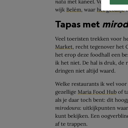
nata
met kaneel. Voor de allerl
wijk
Belém
, waar
het gebakje
i
Tapas met
mirod
Veel toeristen trekken voor 
Market
, recht tegenover het 
het erop deze foodhall een b
ik het niet. De hal is druk, de
dringen niet altijd waard.
Welke restaurants ik wel voor
gezellige
Maria Food Hub
of t
als je daar toch bent: dit hoo
mirodoura
: uitkijkpunten waa
kunt bekijken. Een oogverbli
af te trappen.