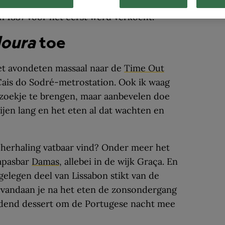
ekkerste pak je net als ik de trein naar de
n 1837 voor het eerst werd verkocht.
oura
toe
het avondeten massaal naar de
Time Out
Cais do Sodré-metrostation. Ook ik waag
ezoekje te brengen, maar aanbevelen doe
 rijen lang en het eten al dat wachten en
 herhaling vatbaar vind? Onder meer het
apasbar
Damas
, allebei in de wijk Graça. En
ggelegen deel van Lissabon stikt van de
rvandaan je na het eten de zonsondergang
ndend dessert om de Portugese nacht mee