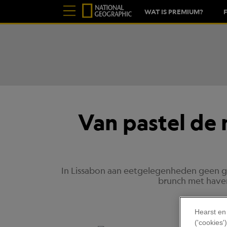
WAT IS PREMIUM?
Van pastel de 
In Lissabon aan eetgelegenheden geen ge
brunch met haver
Hearst en
('cookies