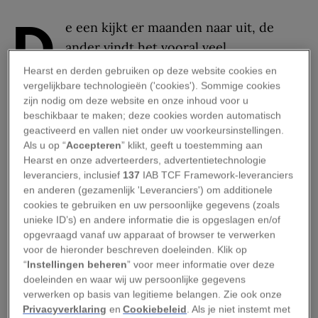
D
e een kijkt er maanden naar uit, de
ander vindt het vooral veel
familiegedoe. We volgen verschillende
Hearst en derden gebruiken op deze website cookies en
feestgangers die
the most wonderful time of the
vergelijkbare technologieën ('cookies'). Sommige cookies
zijn nodig om deze website en onze inhoud voor u
year
al jaren zien als de perfecte tijd om niet
beschikbaar te maken; deze cookies worden automatisch
thuis te blijven. Vandaag volgen we Delphine, die
geactiveerd en vallen niet onder uw voorkeursinstellingen.
als freelancers in het buitenland werkt.
Als u op “
Accepteren
” klikt, geeft u toestemming aan
Hearst en onze adverteerders, advertentietechnologie
Van oliebollen naar
leveranciers, inclusief
137
IAB TCF Framework-leveranciers
en anderen (gezamenlijk 'Leveranciers') om additionele
druiven
cookies te gebruiken en uw persoonlijke gegevens (zoals
unieke ID’s) en andere informatie die is opgeslagen en/of
opgevraagd vanaf uw apparaat of browser te verwerken
Delphine (37) vertrok dertien jaar geleden voor
voor de hieronder beschreven doeleinden. Klik op
haar werk als marketing- en
“
Instellingen beheren
” voor meer informatie over deze
doeleinden en waar wij uw persoonlijke gegevens
communicatieadviseur uit Knokke naar Spanje,
verwerken op basis van legitieme belangen. Zie ook onze
om een paar jaar later in Nederland te belanden.
Privacyverklaring
en
Cookiebeleid
. Als je niet instemt met