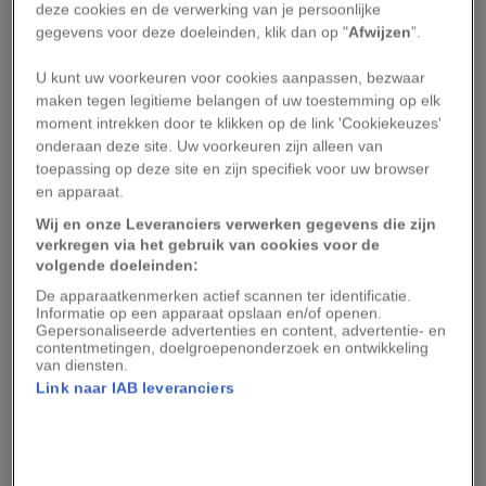
Zodra het november wordt, vertrekt ze naar
deze cookies en de verwerking van je persoonlijke
gegevens voor deze doeleinden, klik dan op "
Afwijzen
”.
warmere oorden. Om, inmiddels als freelancer,
remote te werken en te genieten van een nieuwe
U kunt uw voorkeuren voor cookies aanpassen, bezwaar
omgeving.
maken tegen legitieme belangen of uw toestemming op elk
moment intrekken door te klikken op de link 'Cookiekeuzes'
onderaan deze site. Uw voorkeuren zijn alleen van
Leestip:
Stijldansend het nieuwe jaar in: Jannie
toepassing op deze site en zijn specifiek voor uw browser
en Bert vierden de feestdagen decennialang op
en apparaat.
reis
Wij en onze Leveranciers verwerken gegevens die zijn
verkregen via het gebruik van cookies voor de
‘Als kind had ik al interesse in andere culturen en
volgende doeleinden:
vroeg ik me af: hoe vieren ze in het buitenland
De apparaatkenmerken actief scannen ter identificatie.
Informatie op een apparaat opslaan en/of openen.
oud en nieuw?’ vertelt Delphine. ‘Hier in
Gepersonaliseerde advertenties en content, advertentie- en
contentmetingen, doelgroepenonderzoek en ontwikkeling
Nederland steekt iedereen vuurwerk af en eten
van diensten.
we oliebollen, in Spanje eten ze druiven. Het leek
Link naar IAB leveranciers
me magisch om een nieuw jaar in te zetten in
een nieuw land, met mensen die je niet kent. Dat
ben ik, zodra het kon, gaan doen.’