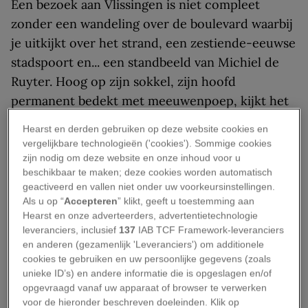
Een bezoek aan Vlissingen is niet compleet
zonder een wandeling over de boulevard waarbij
je uitkijkt over het strand, een zestiende-eeuwse
stadspoort en... een standbeeld van Michiel de
Ruyter. Hoog op zijn sokkel, zijn hoofd
permanent bedekt met meeuwenpoep, kijkt het
bronzen beeld uit over zee. Maar wie was Michiel
Hearst en derden gebruiken op deze website cookies en
de Ruyter – en waarom is er kritiek op zijn status
vergelijkbare technologieën ('cookies'). Sommige cookies
als zeeheld?
zijn nodig om deze website en onze inhoud voor u
beschikbaar te maken; deze cookies worden automatisch
Wie was Michiel de Ruyter?
geactiveerd en vallen niet onder uw voorkeursinstellingen.
Als u op “
Accepteren
” klikt, geeft u toestemming aan
Hearst en onze adverteerders, advertentietechnologie
Michiel Adriaenszoon de Ruyter werd op 24
leveranciers, inclusief
137
IAB TCF Framework-leveranciers
en anderen (gezamenlijk 'Leveranciers') om additionele
maart 1607 geboren in Vlissingen. Zijn vader was
cookies te gebruiken en uw persoonlijke gegevens (zoals
zeeman en al op jonge leeftijd koos ook Michiel
unieke ID’s) en andere informatie die is opgeslagen en/of
voor een leven op zee. Op zijn elfde ging hij voor
opgevraagd vanaf uw apparaat of browser te verwerken
voor de hieronder beschreven doeleinden. Klik op
het eerst als bootjongen mee op een schip; rond