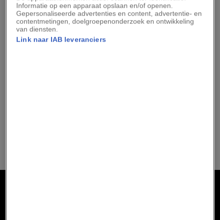
Centrale toren op de
Informatie op een apparaat opslaan en/of openen.
Sagrada Família
Gepersonaliseerde advertenties en content, advertentie- en
contentmetingen, doelgroepenonderzoek en ontwikkeling
voltooid
van diensten.
Link naar IAB leveranciers
De Kaäba, het
Vijf verborgen
spirituele hart van de
meesterwerken in het
islam
Louvre
Advertentie - Lees hieronder verder
Ontvang boek Jimmy
Nelson cadeau bij
abonnement