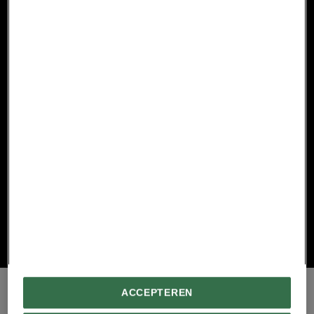
National Geographic Premium
Waarom geven we elkaar
verjaardagscadeaus?
25 jaar National
Geographic in
vogelvlucht
National Geographic Premium
Waarom begint
Oktoberfest al in
september?
Wat is de Bijbelgordel –
en hoe is deze ontstaan?
ACCEPTEREN
Roodharigenfestival