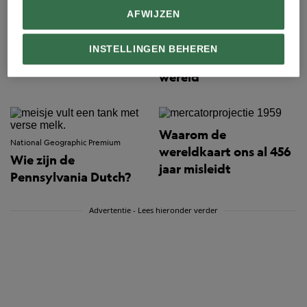
vier je dit weekend in
AFWIJZEN
Tilburg
National Geographic Premium
Tomatina, het grootste
INSTELLINGEN BEHEREN
tomatengevecht ter
wereld
Waarom de
National Geographic Premium
wereldkaart ons al 456
Wie zijn de
jaar misleidt
Pennsylvania Dutch?
Advertentie - Lees hieronder verder