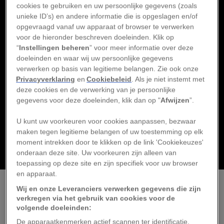
Hoe ziet het dagelijks
cookies te gebruiken en uw persoonlijke gegevens (zoals
leven in Noord-Korea
unieke ID’s) en andere informatie die is opgeslagen en/of
eruit?
opgevraagd vanaf uw apparaat of browser te verwerken
voor de hieronder beschreven doeleinden. Klik op
National Geographic Premium
“
Instellingen beheren
” voor meer informatie over deze
Het geheim van de Zuid-
doeleinden en waar wij uw persoonlijke gegevens
Koreaanse haenyeo-
verwerken op basis van legitieme belangen. Zie ook onze
duikers
Privacyverklaring
en
Cookiebeleid
. Als je niet instemt met
deze cookies en de verwerking van je persoonlijke
De oorsprong van Pasen
gegevens voor deze doeleinden, klik dan op "
Afwijzen
”.
en onze paastradities
U kunt uw voorkeuren voor cookies aanpassen, bezwaar
National Geographic Premium
maken tegen legitieme belangen of uw toestemming op elk
Waarom werd fair trade
moment intrekken door te klikken op de link 'Cookiekeuzes'
in Nederland zo groot?
onderaan deze site. Uw voorkeuren zijn alleen van
toepassing op deze site en zijn specifiek voor uw browser
en apparaat.
Wij en onze Leveranciers verwerken gegevens die zijn
Waarom bestaan er
verkregen via het gebruik van cookies voor de
volgende doeleinden:
zomertijd en
National Geographic Premium
wintertijd?
De apparaatkenmerken actief scannen ter identificatie.