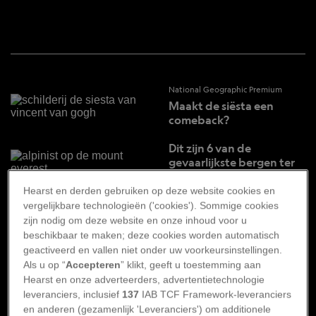
National Geographic Premium
Maakt de siësta een
comeback?
Dit zijn 6 van de
gevaarlijkste bergen ter
wereld
Hearst en derden gebruiken op deze website cookies en
Wat moet iemand doen
vergelijkbare technologieën ('cookies'). Sommige cookies
voor een heiligverklaring?
zijn nodig om deze website en onze inhoud voor u
beschikbaar te maken; deze cookies worden automatisch
Dit land heeft het laagste
geactiveerd en vallen niet onder uw voorkeursinstellingen.
geboortecijfer
Als u op “
Accepteren
” klikt, geeft u toestemming aan
Hearst en onze adverteerders, advertentietechnologie
leveranciers, inclusief
137
IAB TCF Framework-leveranciers
National Geographic Premium
en anderen (gezamenlijk 'Leveranciers') om additionele