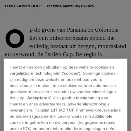
TEKST
RAMON HOLLE
Laatste Update: 05/11/2025
O
p de grens van Panama en Colombia
ligt een onherbergzaam gebied dat
volledig bestaat uit bergen, moerasland
en oerwoud: de Darién Gap. De regio is
levensgevaarlijk – niet alleen door de woeste
Hearst en derden gebruiken op deze website cookies en
natuur en de aanwezigheid van dodelijke dieren,
vergelijkbare technologieën ('cookies'). Sommige cookies
maar ook door de criminele organisaties die er
zijn nodig om deze website en onze inhoud voor u
beschikbaar te maken; deze cookies worden automatisch
actief zijn. Wie het gebied betreedt, is volledig
geactiveerd en vallen niet onder uw voorkeursinstellingen.
op zichzelf aangewezen. Toch doorkruisen
Als u op “
Accepteren
” klikt, geeft u toestemming aan
jaarlijks honderdduizenden migranten de regio,
Hearst en onze adverteerders, advertentietechnologie
leveranciers, inclusief
137
IAB TCF Framework-leveranciers
op zoek naar een beter leven in Noord-Amerika.
en anderen (gezamenlijk 'Leveranciers') om additionele
cookies te gebruiken en uw persoonlijke gegevens (zoals
Route zonder wegen
unieke ID’s) en andere informatie die is opgeslagen en/of