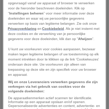
opgevraagd vanaf uw apparaat of browser te verwerken
Vooral door crises in Venezuela, Haïti en
voor de hieronder beschreven doeleinden. Klik op
“
Instellingen beheren
” voor meer informatie over deze
Ecuador wagen velen zich aan de tocht. Vaak zijn
doeleinden en waar wij uw persoonlijke gegevens
zij al uitgeput van de lange reis die achter ze ligt,
verwerken op basis van legitieme belangen. Zie ook onze
en dan moet de zwaarste beproeving nog komen.
Privacyverklaring
en
Cookiebeleid
. Als je niet instemt met
deze cookies en de verwerking van je persoonlijke
Door de Darién Gap lopen namelijk geen wegen.
gegevens voor deze doeleinden, klik dan op "
Afwijzen
”.
Daarmee vormt het gebied een ongeveer
U kunt uw voorkeuren voor cookies aanpassen, bezwaar
honderd kilometer lange onderbreking in de
maken tegen legitieme belangen of uw toestemming op elk
moment intrekken door te klikken op de link 'Cookiekeuzes'
Pan-American Highway. De route kan alleen te
onderaan deze site. Uw voorkeuren zijn alleen van
voet worden afgelegd; sommige snelstromende
toepassing op deze site en zijn specifiek voor uw browser
rivieren zijn alleen zwemmend of per boot te
en apparaat.
trotseren.
Wij en onze Leveranciers verwerken gegevens die zijn
verkregen via het gebruik van cookies voor de
volgende doeleinden:
Wil je niets missen van onze verhalen?
Volg
National Geographic op Google Discover
en zie
De apparaatkenmerken actief scannen ter identificatie.
Informatie op een apparaat opslaan en/of openen.
onze verhalen vaker terug in je Google-feed!
Gepersonaliseerde advertenties en content, advertentie- en