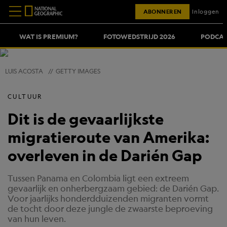
ABONNEREN
Inloggen
WAT IS PREMIUM?
FOTOWEDSTRIJD 2026
PODCAS
LUIS ACOSTA
//
GETTY IMAGES
CULTUUR
Dit is de gevaarlijkste
migratieroute van Amerika:
overleven in de Darién Gap
Tussen Panama en Colombia ligt een extreem
gevaarlijk en onherbergzaam gebied: de Darién Gap.
Voor jaarlijks honderdduizenden migranten vormt
de tocht door deze jungle de zwaarste beproeving
van hun leven.