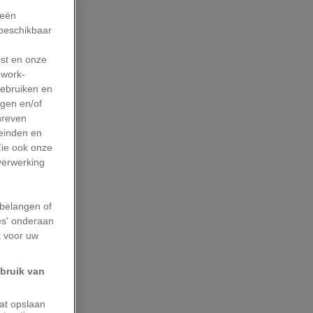
ieën
 beschikbaar
rst en onze
work-
gebruiken en
agen en/of
hreven
leinden en
Zie ook onze
 verwerking
belangen of
es' onderaan
k voor uw
ebruik van
aat opslaan