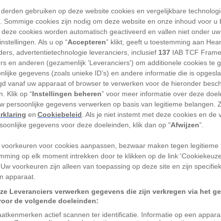
en fresco’s en glas-in-loodramen. Maar
 derden gebruiken op deze website cookies en vergelijkbare technolog
erwerken uit de
middeleeuwen
is een
'). Sommige cookies zijn nodig om deze website en onze inhoud voor u
 deze cookies worden automatisch geactiveerd en vallen niet onder uw
rk: het tapijt van Bayeux. Vier weetjes
nstellingen. Als u op “
Accepteren
” klikt, geeft u toestemming aan Hea
dat van onschatbare historische waarde is.
ers, advertentietechnologie leveranciers, inclusief
137
IAB TCF Frame
ers en anderen (gezamenlijk 'Leveranciers') om additionele cookies te 
t van Bayeux?
nlijke gegevens (zoals unieke ID’s) en andere informatie die is opgesl
d vanaf uw apparaat of browser te verwerken voor de hieronder besc
. Klik op “
Instellingen beheren
” voor meer informatie over deze doe
am doet vermoeden, is het tapijt van
uw persoonlijke gegevens verwerken op basis van legitieme belangen. 
wandkleed. Op een linnen ondergrond is
rklaring
en
Cookiebeleid
. Als je niet instemt met deze cookies en de
werk vervaardigd dat wel iets weg heeft
rsoonlijke gegevens voor deze doeleinden, klik dan op "
Afwijzen
”.
aal.
 voorkeuren voor cookies aanpassen, bezwaar maken tegen legitieme 
mming op elk moment intrekken door te klikken op de link 'Cookiekeuz
onderd personages, meer dan tweehonderd
 Uw voorkeuren zijn alleen van toepassing op deze site en zijn specifie
n twee kamelen die gezamenlijk de
n apparaat.
ij Hastings
uitbeelden. In dit gevecht in
ze Leveranciers verwerken gegevens die zijn verkregen via het g
voor de volgende doeleinden:
e hertog Willem de Veroveraar de
atkenmerken actief scannen ter identificatie. Informatie op een appar
, waarop Willem koning van Engeland