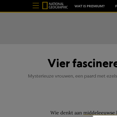
WAT IS PREMIUM?
Vier fasciner
Mysterieuze vrouwen, een paard met ezelsor
Wie denkt aan
middeleeuwse 