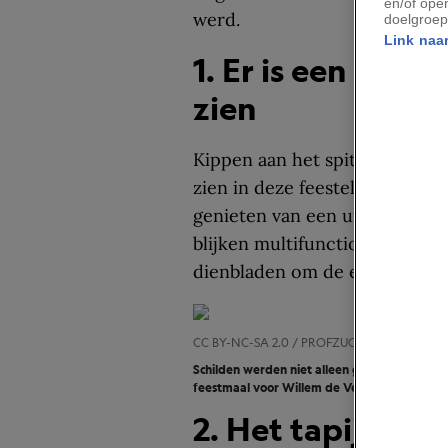
en/of ope
werd.
doelgroep
Link naar
1. Er is een mid
zien
Kippen aan het spit, een stoo
zien in deze feestelijke scène.
genieten van een uitgebreide 
blijken multifunctioneel: in d
dienbladen om de etenswaren n
CC BY-NC-SA 2.0 / PROFZUCKER
Schilden werden niet alleen gebruikt tijdens
feestmaal voor Willem de Veroveraar en zijn
2. Het tapijt is