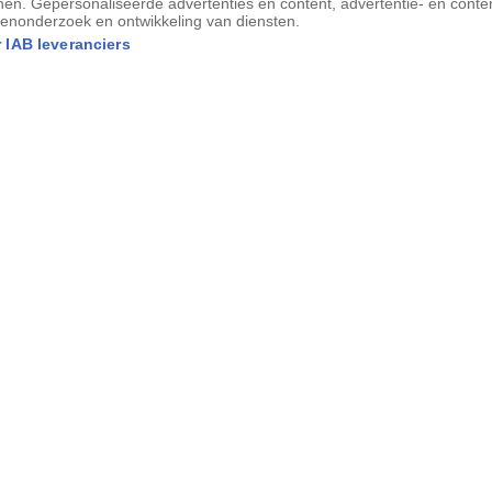
nen. Gepersonaliseerde advertenties en content, advertentie- en conte
enonderzoek en ontwikkeling van diensten.
 IAB leveranciers
deleeuws feestmaal te
fpot en een soort openluchtoven zijn te
Willem de Veroveraar
en zijn troepen
maaltijd. De schilden van de soldaten
e afbeelding worden ze gebruikt als
aar de tafel te vervoeren.
 gevechten: hier worden ze ingezet als dienbladen bij een
 troepen.
 geborduurde