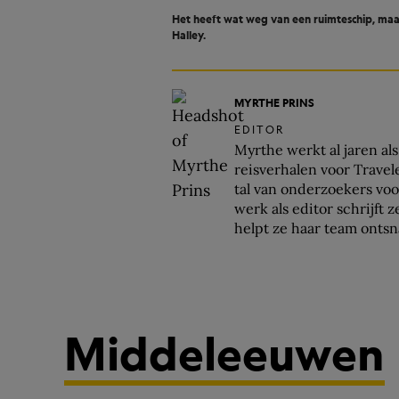
Het heeft wat weg van een ruimteschip, maar
Halley.
MYRTHE PRINS
EDITOR
Myrthe werkt al jaren al
reisverhalen voor Travel
tal van onderzoekers vo
werk als editor schrijft 
helpt ze haar team onts
Middeleeuwen