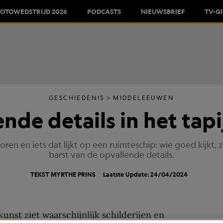
FOTOWEDSTRIJD 2026
PODCASTS
NIEUWSBRIEF
TV-G
GESCHIEDENIS
MIDDELEEUWEN
ende details in het tap
en en iets dat lijkt op een ruimteschip: wie goed kijkt, 
barst van de opvallende details.
TEKST
MYRTHE PRINS
Laatste Update: 24/04/2024
kunst
ziet waarschijnlijk schilderijen en