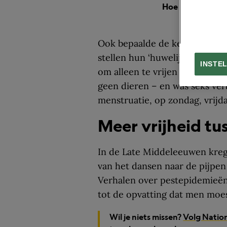
Hoe verliep de 
Ook bepaalde de kerk op welk
stellen hun ‘huwelijkse plich
INSTE
om alleen te vrijen in de miss
geen dieren – en was seks ve
menstruatie, op zondag, vrijda
Meer vrijheid tu
In de Late Middeleeuwen kre
van het dansen naar de pijpen 
Verhalen over pestepidemieën
tot de opvatting dat men moes
Wil je niets missen?
Volg Natio