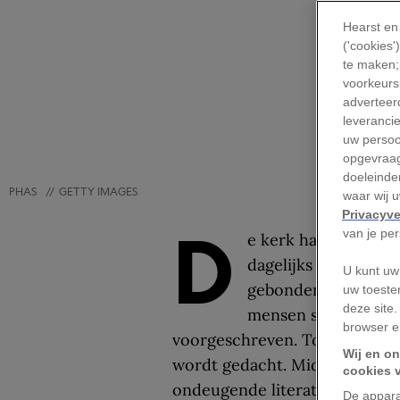
Hearst en
('cookies
te maken;
voorkeursi
adverteerd
leveranci
uw persoo
opgevraag
doeleinden
PHAS
//
GETTY IMAGES
waar wij 
Privacyve
D
van je pe
e kerk had in de Mi
dagelijks leven. Ook
U kunt uw
gebonden: wanneer, 
uw toeste
deze site.
mensen seks mocht
browser e
voorgeschreven. Toch waren 
Wij en on
wordt gedacht. Middeleeuwse 
cookies 
ondeugende literatuur, verbode
De appara