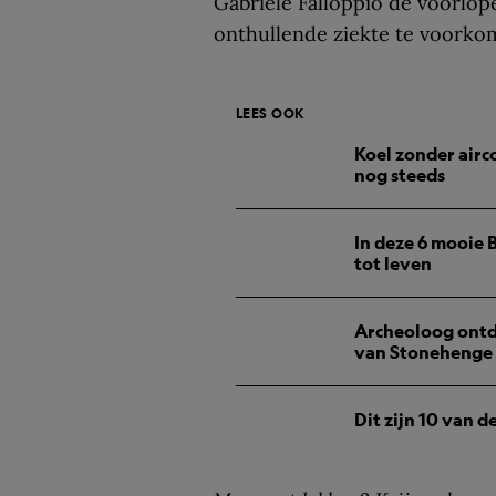
Gabriele Falloppio de voorlo
onthullende ziekte te voorko
LEES OOK
Koel zonder airc
nog steeds
In deze 6 mooie
tot leven
Archeoloog ontd
van Stonehenge
Dit zijn 10 van d