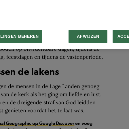
huwelijksnacht in de Middeleeuwen?
e dagen en in welke posities getrouwde
t’ moesten vervullen. Zo werd gepromoot
LLINGEN BEHEREN
AFWIJZEN
ACC
ionarispositie – mensen waren tenslotte
rboden op onvruchtbare dagen, tijdens de
g, feestdagen en tijdens de vastenperiode.
ssen de lakens
gen de mensen in de Lage Landen genoeg
van de kerk als het ging om liefde en lust.
 en de dreigende straf van God leidden
t genieten voordat het te laat was.
nal Geographic op Google Discover
en voeg