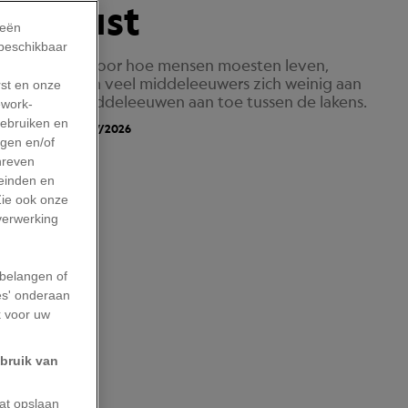
 en lust
ieën
 beschikbaar
reef de kerk voor hoe mensen moesten leven,
. Toch trokken veel middeleeuwers zich weinig aan
rst en onze
het er in de Middeleeuwen aan toe tussen de lakens.
work-
gebruiken en
bliceerd Op: 03/07/2026
agen en/of
hreven
leinden en
Zie ook onze
 verwerking
belangen of
es' onderaan
k voor uw
ebruik van
aat opslaan