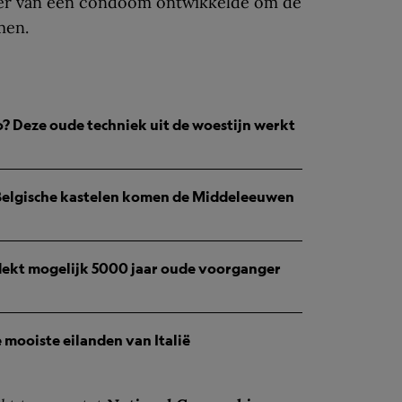
per van een condoom ontwikkelde om de
men.
o? Deze oude techniek uit de woestijn werkt
 Belgische kastelen komen de Middeleeuwen
ekt mogelijk 5000 jaar oude voorganger
e mooiste eilanden van Italië