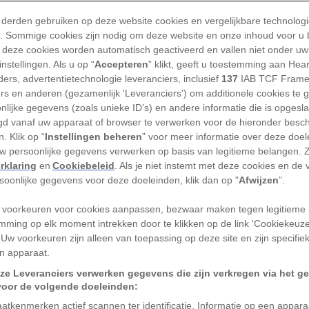
met liefde
 derden gebruiken op deze website cookies en vergelijkbare technolog
'). Sommige cookies zijn nodig om deze website en onze inhoud voor u
In de Middeleeuwen sch
 deze cookies worden automatisch geactiveerd en vallen niet onder uw
liefhebben en verlangen
nstellingen. Als u op “
Accepteren
” klikt, geeft u toestemming aan Hea
van die regels. Zo ging 
ers, advertentietechnologie leveranciers, inclusief
137
IAB TCF Frame
ers en anderen (gezamenlijk 'Leveranciers') om additionele cookies te 
TEKST
ANNA SMITSMAN
Gepu
nlijke gegevens (zoals unieke ID’s) en andere informatie die is opgesl
d vanaf uw apparaat of browser te verwerken voor de hieronder besc
. Klik op “
Instellingen beheren
” voor meer informatie over deze doe
uw persoonlijke gegevens verwerken op basis van legitieme belangen. 
rklaring
en
Cookiebeleid
. Als je niet instemt met deze cookies en de
rsoonlijke gegevens voor deze doeleinden, klik dan op "
Afwijzen
”.
ddeleeuwen een grote invloed op het
 liefde en lust werden aan strikte regels
 voorkeuren voor cookies aanpassen, bezwaar maken tegen legitieme 
met wie en zelfs in welke houding
mming op elk moment intrekken door te klikken op de link 'Cookiekeuz
 Uw voorkeuren zijn alleen van toepassing op deze site en zijn specifie
en hebben, was nauwkeurig
n apparaat.
middeleeuwers minder preuts dan vaak
ze Leveranciers verwerken gegevens die zijn verkregen via het g
bronnen staan vol verhalen over
voor de volgende doeleinden:
n relaties en zelfs seks in de kerk.
atkenmerken actief scannen ter identificatie. Informatie op een appar