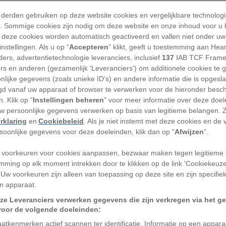
Op 13 oktober vieren Am
 derden gebruiken op deze website cookies en vergelijkbare technolog
wal zette in de Nieuwe 
'). Sommige cookies zijn nodig om deze website en onze inhoud voor u
Columbus Day is allesbeha
 deze cookies worden automatisch geactiveerd en vallen niet onder uw
nstellingen. Als u op “
Accepteren
” klikt, geeft u toestemming aan Hea
TEKST
ROELIENE BOS
Laatste 
ers, advertentietechnologie leveranciers, inclusief
137
IAB TCF Frame
ers en anderen (gezamenlijk 'Leveranciers') om additionele cookies te 
nlijke gegevens (zoals unieke ID’s) en andere informatie die is opgesl
d vanaf uw apparaat of browser te verwerken voor de hieronder besc
. Klik op “
Instellingen beheren
” voor meer informatie over deze doe
ffel Columbus allemaal als de Italiaanse
uw persoonlijke gegevens verwerken op basis van legitieme belangen. 
rklaring
en
Cookiebeleid
. Als je niet instemt met deze cookies en de
 in naam van de Spaanse kroon op zoek
rsoonlijke gegevens voor deze doeleinden, klik dan op "
Afwijzen
”.
euwe vaarroute richting Indië. In plaats
hij op het Amerikaanse continent. Zijn
 voorkeuren voor cookies aanpassen, bezwaar maken tegen legitieme 
mming op elk moment intrekken door te klikken op de link 'Cookiekeuz
n in 1892 groots gevierd in de Verenigde
 Uw voorkeuren zijn alleen van toepassing op deze site en zijn specifie
 wel eerst elf Italiaans immigranten
n apparaat.
oederige geschiedenis van Columbus Day.
ze Leveranciers verwerken gegevens die zijn verkregen via het g
voor de volgende doeleinden:
vid Hennessy
atkenmerken actief scannen ter identificatie. Informatie op een appar