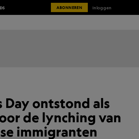
IDS
Inloggen
ABONNEREN
 Day ontstond als
voor de lynching van
anse immigranten