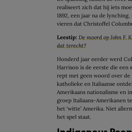
realiseert zich dat hij iets mo
1892, een jaar na de lynching,
vieren dat Christoffel Columb
Leestip:
De moord op John F. K
dat terecht?
Honderd jaar eerder werd Co
Harrison is de eerste die een su
rept met geen woord over de
katholieke en Italiaanse ontd
Amerikaans nationalisme en im
groep Italiaans-Amerikanen tev
het ‘witte’ Amerika. Niet alle
het spel staat.
Indigenous Peop