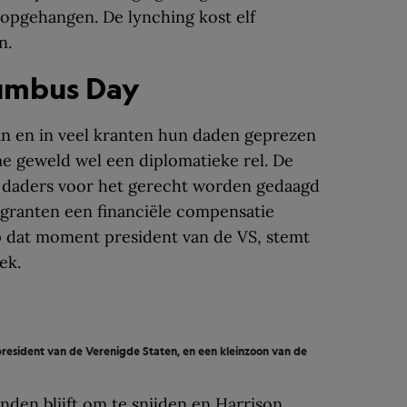
opgehangen. De lynching kost elf
n.
lumbus Day
an en in veel kranten hun daden geprezen
e geweld wel een diplomatieke rel. De
de daders voor het gerecht worden gedaagd
igranten een financiële compensatie
p dat moment president van de VS, stemt
ek.
president van de Verenigde Staten, en een kleinzoon van de
nden blijft om te snijden en Harrison