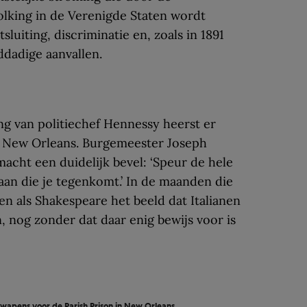
lking in de Verenigde Staten wordt
luiting, discriminatie en, zoals in 1891
lddadige aanvallen.
g van politiechef Hennessy heerst er
an New Orleans. Burgemeester Joseph
macht een duidelijk bevel: ‘Speur de hele
liaan die je tegenkomt.’ In de maanden die
n als Shakespeare het beeld dat Italianen
, nog zonder dat daar enig bewijs voor is
apens voor de Parish Prison in New Orleans.