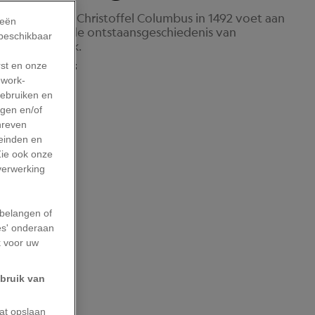
erikanen dat Christoffel Columbus in 1492 voet aan
ieën
Wereld. Maar de ontstaansgeschiedenis van
 beschikbaar
lve feestelijk.
rst en onze
Update: 13/10/2025
work-
gebruiken en
agen en/of
hreven
leinden en
Zie ook onze
 verwerking
belangen of
es' onderaan
k voor uw
ebruik van
aat opslaan