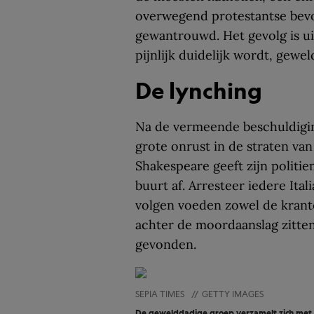
overwegend protestantse bevo
gewantrouwd. Het gevolg is uits
pijnlijk duidelijk wordt, gewe
De lynching
Na de vermeende beschuldigin
grote onrust in de straten v
Shakespeare geeft zijn politie
buurt af. Arresteer iedere Ita
volgen voeden zowel de krante
achter de moordaanslag zitten
gevonden.
SEPIA TIMES
//
GETTY IMAGES
De gewelddadige groep verzamelt zich met w