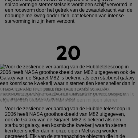
spiraalvormige sterrenstelsels wordt een schijf vervormd in
een roosvorm door het getrek van de zwaartekracht van de
naburige melkweg onder zich, dat tekenen van intense
stervorming in zijn kern vertoont.
20
NASA, ESA AND THE HUBBLE HERITAGE TEAM STSCI/AURA).
ACKNOWLEDGMENT: J. GALLAGHER (UNIVERSITY OF WISCONSIN), M.
MOUNTAIN (STSCI) AND P. PUXLEY (NSF)
Voor de zestiende verjaardag van de Hubble-telescoop in
2006 heeft NASA groothoekbeeld van M82 uitgegeven,
ook de Galaxy van de Sigaret. M82 is bekend als een
starburst galaxy, een kosmische kwekerij waarin sterren
tien keer sneller dan in onze eigen Melkweg worden
gecreëerd. Elk van de sterrenachtige objecten die in de