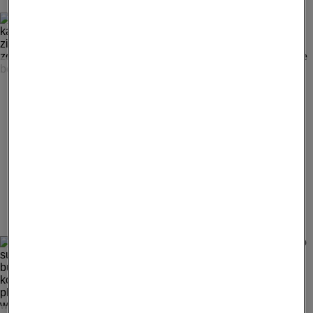
NASA, ESA, THE HUBBLE SM4 ERO TEAM
Gas van een stervende ster lijkt op een vlinder, zijn
kantachtige vleugels worden gevormd door de uitstraling
van zijn buitenste lagen. Unieke en kleurrijke planetaire
nevels, zoals NGC 6302, hebben enkele van Hubble's
meest populaire beelden gegeven.
10