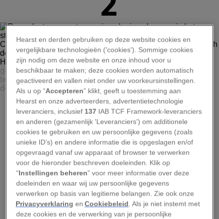
2
Hearst en derden gebruiken op deze website cookies en
vergelijkbare technologieën ('cookies'). Sommige cookies
zijn nodig om deze website en onze inhoud voor u
beschikbaar te maken; deze cookies worden automatisch
NASA, ESA, AND THE HUBBLE HERITAGE (STSCI/AURA)-ESA/HUBBLE
COLLABORATION. ACKNOWLEDGMENT: R. O’CONNELL (UNIVERSITY OF
geactiveerd en vallen niet onder uw voorkeursinstellingen.
VIRGINIA) AND THE WFC3 SCIENTIFIC OVERSIGHT COMMITTEE
Als u op “
Accepteren
” klikt, geeft u toestemming aan
Hearst en onze adverteerders, advertentietechnologie
Roze clusters van stervorming gloeien als rozen in het
struikgewas, in deze opname van het elliptische
leveranciers, inclusief
137
IAB TCF Framework-leveranciers
sterrenstelsel Centaurus A. De opname laat zien hoe
en anderen (gezamenlijk 'Leveranciers') om additionele
donkere stofslierten zich door de schijf van het
cookies te gebruiken en uw persoonlijke gegevens (zoals
sterrenstelsel hebben geweven. In deze Hubble-opname
unieke ID’s) en andere informatie die is opgeslagen en/of
is licht van ultraviolet tot nabij-infrarood gecombineerd, om
opgevraagd vanaf uw apparaat of browser te verwerken
te laten zien hoe de dichte stofbanen zijn bezaaid met
voor de hieronder beschreven doeleinden. Klik op
clusters van jonge, blauwe sterren die normaliter door het
stof worden verhuld.
“
Instellingen beheren
” voor meer informatie over deze
doeleinden en waar wij uw persoonlijke gegevens
verwerken op basis van legitieme belangen. Zie ook onze
Privacyverklaring
en
Cookiebeleid
. Als je niet instemt met
Advertentie - Lees hieronder verder
deze cookies en de verwerking van je persoonlijke