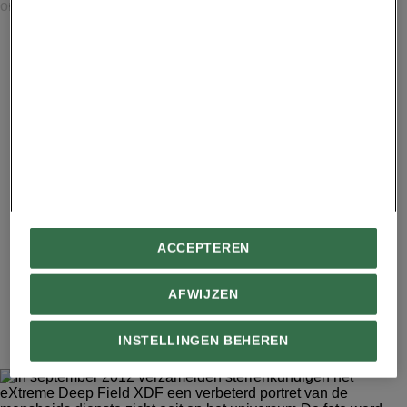
J.J. HESTER ARIZONA STATE UNIVERSITY AND NASA
Dit beeld uit 1991 toont een klein deel van het Cygnus
Loop supernova-restant. De hier getoonde formatie
markeert de buitenste rand van een groeiende explosieve
golf van een kolossale stellaire explosie die ongeveer
15.000 jaar geleden plaatsvond. De ontploffing golft in
wolken van interstellair gas, waardoor het informatie over
de samenstelling van het gas onthult.
Advertentie - Lees hieronder verder
ACCEPTEREN
AFWIJZEN
11
INSTELLINGEN BEHEREN