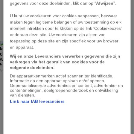
gegevens voor deze doeleinden, klik dan op "
Afwijzen
”.
U kunt uw voorkeuren voor cookies aanpassen, bezwaar
3
maken tegen legitieme belangen of uw toestemming op elk
moment intrekken door te klikken op de link 'Cookiekeuzes'
onderaan deze site. Uw voorkeuren zijn alleen van
toepassing op deze site en zijn specifiek voor uw browser
en apparaat.
Wij en onze Leveranciers verwerken gegevens die zijn
verkregen via het gebruik van cookies voor de
volgende doeleinden:
NASA, ESA AND H.E. BOND STSCI
De apparaatkenmerken actief scannen ter identificatie.
In 2002 legde Hubble gedurende meerdere maanden een
Informatie op een apparaat opslaan en/of openen.
kosmisch spektakel vast: een gescheurde ballon die zich
Gepersonaliseerde advertenties en content, advertentie- en
rond de ster V838 Monocerotis langzaam leek op te
contentmetingen, doelgroepenonderzoek en ontwikkeling
blazen. In werkelijkheid zag Hubble hoe uitdijende golven
van diensten.
van licht (de ‘lichtecho’) van deze ster de omringende
Link naar IAB leveranciers
stofwolken verhelderden.