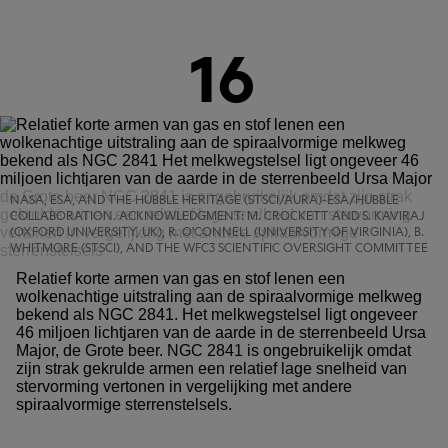
16
NASA, ESA, AND THE HUBBLE HERITAGE (STSCI/AURA)-ESA/HUBBLE
COLLABORATION. ACKNOWLEDGMENT: M. CROCKETT AND S. KAVIRAJ
(OXFORD UNIVERSITY, UK), R. O'CONNELL (UNIVERSITY OF VIRGINIA), B.
WHITMORE (STSCI), AND THE WFC3 SCIENTIFIC OVERSIGHT COMMITTEE
Relatief korte armen van gas en stof lenen een
wolkenachtige uitstraling aan de spiraalvormige melkweg
bekend als NGC 2841. Het melkwegstelsel ligt ongeveer
46 miljoen lichtjaren van de aarde in de sterrenbeeld Ursa
Major, de Grote beer. NGC 2841 is ongebruikelijk omdat
zijn strak gekrulde armen een relatief lage snelheid van
stervorming vertonen in vergelijking met andere
spiraalvormige sterrenstelsels.