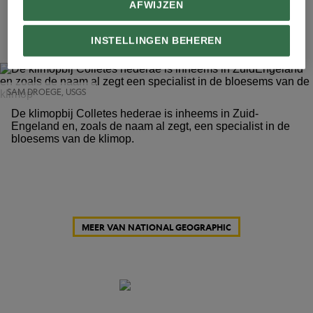
AFWIJZEN
7
INSTELLINGEN BEHEREN
SAM DROEGE, USGS
De klimopbij Colletes hederae is inheems in Zuid-
Engeland en, zoals de naam al zegt, een specialist in de
bloesems van de klimop.
MEER VAN NATIONAL GEOGRAPHIC