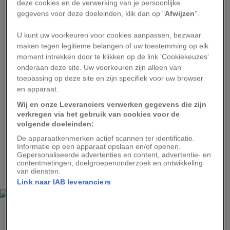
deze cookies en de verwerking van je persoonlijke
Als je op reis bent, kan je vaak geen uren
gegevens voor deze doeleinden, klik dan op "
Afwijzen
”.
douchen, soms is er geen warm water of was je
U kunt uw voorkeuren voor cookies aanpassen, bezwaar
je gewoon in het meertje verderop. Je slaapt
maken tegen legitieme belangen of uw toestemming op elk
weleens met meerdere personen in een slaapzaal
moment intrekken door te klikken op de link 'Cookiekeuzes'
onderaan deze site. Uw voorkeuren zijn alleen van
of ligt in je tentje te rillen van de kou. Allemaal
toepassing op deze site en zijn specifiek voor uw browser
leuk en wel voor die ene week, maar als je weer
en apparaat.
thuis komt, is het wel zo heerlijk weer in je eigen
Wij en onze Leveranciers verwerken gegevens die zijn
warme bed te kruipen. Verder kom je in
verkregen via het gebruik van cookies voor de
volgende doeleinden:
aanraking met mensen die weinig of helemaal
De apparaatkenmerken actief scannen ter identificatie.
niets hebben, dan denk je volgende keer toch
Informatie op een apparaat opslaan en/of openen.
Gepersonaliseerde advertenties en content, advertentie- en
twee keer na voor je de overschot van het diner
contentmetingen, doelgroepenonderzoek en ontwikkeling
in de vuilnisbak gooit.
van diensten.
Link naar IAB leveranciers
ANDREAS ORSET