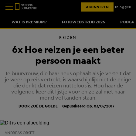
ABONNEREN
Inloggen
WAT IS PREMIUM?
FOTOWEDSTRIJD 2026
PODCAS
REIZEN
6x Hoe reizen je een beter
persoon maakt
Je buurvrouw, die haar neus ophaalt als je vertelt dat
je weer op reis vertrekt, is waarschijnlijk niet de enige
die denkt dat reizen nutteloos is. Hou haar de
volgende keer dit lijstje voor en ze zal met haar
mond vol tanden staan.
DOOR ZOË DE GOEDE
Gepubliceerd Op: 03/07/2017
ANDREAS ORSET