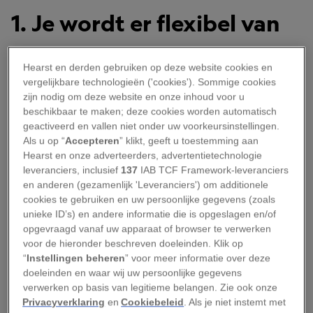
1. Je wordt er flexibel van
Tijdens reizen kom je vaak voor verrassingen te
Hearst en derden gebruiken op deze website cookies en
staan. De bus komt niet opdagen of hij komt een
vergelijkbare technologieën ('cookies'). Sommige cookies
paar uur later dan verwacht. Het eten is nooit
zijn nodig om deze website en onze inhoud voor u
beschikbaar te maken; deze cookies worden automatisch
helemaal wat je wilde en soms heb je zelfs geen
geactiveerd en vallen niet onder uw voorkeursinstellingen.
keuze. Je moet je gewoon aanpassen en plooien
Als u op “
Accepteren
” klikt, geeft u toestemming aan
naar de situatie. Daarvan leer je flexibel te zijn en
Hearst en onze adverteerders, advertentietechnologie
leveranciers, inclusief
137
IAB TCF Framework-leveranciers
je eigen verwachtingen aan de kant te schuiven.
en anderen (gezamenlijk 'Leveranciers') om additionele
Kwaliteiten die je ook thuis heel goed kunt
cookies te gebruiken en uw persoonlijke gegevens (zoals
toepassen, als je zusje bijvoorbeeld weer in dat
unieke ID’s) en andere informatie die is opgeslagen en/of
opgevraagd vanaf uw apparaat of browser te verwerken
ene veganistische restaurant wilt gaan eten.
voor de hieronder beschreven doeleinden. Klik op
“
Instellingen beheren
” voor meer informatie over deze
2. Het doet je waarderen
doeleinden en waar wij uw persoonlijke gegevens
verwerken op basis van legitieme belangen. Zie ook onze
wat je hebt
Privacyverklaring
en
Cookiebeleid
. Als je niet instemt met