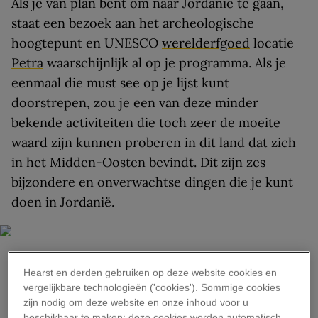
Als je van plan bent om naar
Jordanië
te gaan,
staat een bezoek aan het archeologische
hoogtepunt en UNESCO
werelderfgoed
locatie
Petra
waarschijnlijk al op je programma. Als je
eenmaal die must see op je lijst kunt
doorstrepen, zou je een van deze minder
bekende activiteiten die toch zeer de moeite
waard zijn kunnen proberen in dit land dat zich
in het
Midden-Oosten
bevindt. Dit zijn zes
bijzondere en onverwachtse dingen die je kunt
doen in Jordanië.
Hearst en derden gebruiken op deze website cookies en
vergelijkbare technologieën ('cookies'). Sommige cookies
SUNNY FITZGERALD
zijn nodig om deze website en onze inhoud voor u
Ga een dagje op pad met imker Yousef Sayyah uit Um Qais. Tijdens deze
beschikbaar te maken; deze cookies worden automatisch