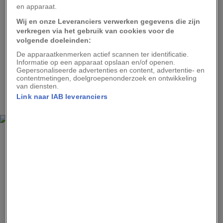
hij van alles vertelt over teamwerk,
en apparaat.
natuurbehoud en de gunstige eigenschappen van
Wij en onze Leveranciers verwerken gegevens die zijn
natuurlijke bijenproducten.
Ga op pad met een
verkregen via het gebruik van cookies voor de
volgende doeleinden:
schaapherder
in de buurt van het Dana
De apparaatkenmerken actief scannen ter identificatie.
Natuurreservaat, en kom meer te weten over het
Informatie op een apparaat opslaan en/of openen.
bedoeïenenleven. Of leer Arabische gerechten
Gepersonaliseerde advertenties en content, advertentie- en
contentmetingen, doelgroepenonderzoek en ontwikkeling
klaarmaken in de keukens van lokale bewoners in
van diensten.
Link naar IAB leveranciers
Amman
,
Um Qais
of
Orjan
.
MICHAEL DANNER, LAIF, REDUX
Als je op zoek bent naar een nieuwe ervaring in Wadi Rum, kun je je door
Arabische volbloedpaarden laten leiden tijdens een paardentherapie-
sessie.
Ga op zoek naar jezelf,