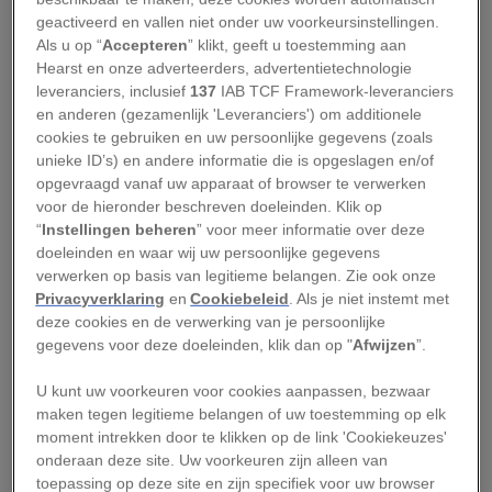
unieke ervaring leer je onder meer dingen over teamwerk en
geactiveerd en vallen niet onder uw voorkeursinstellingen.
natuurbehoud.
Als u op “
Accepteren
” klikt, geeft u toestemming aan
Speel een dagje voor
Hearst en onze adverteerders, advertentietechnologie
leveranciers, inclusief
137
IAB TCF Framework-leveranciers
imker, schaapherder of
en anderen (gezamenlijk 'Leveranciers') om additionele
cookies te gebruiken en uw persoonlijke gegevens (zoals
kok.
unieke ID’s) en andere informatie die is opgeslagen en/of
opgevraagd vanaf uw apparaat of browser te verwerken
voor de hieronder beschreven doeleinden. Klik op
Community-based tourism
, waarbij toeristen
“
Instellingen beheren
” voor meer informatie over deze
onderdak krijgen van de lokale bevolking, is een
doeleinden en waar wij uw persoonlijke gegevens
verwerken op basis van legitieme belangen. Zie ook onze
toenemend verschijnsel in Jordanië. Dat is goed
Privacyverklaring
en
Cookiebeleid
. Als je niet instemt met
nieuws voor zowel bezoekers als lokale
deze cookies en de verwerking van je persoonlijke
bewoners omdat beide groepen baat hebben bij
gegevens voor deze doeleinden, klik dan op "
Afwijzen
”.
de interculturele uitwisseling en economische
U kunt uw voorkeuren voor cookies aanpassen, bezwaar
kansen die dat oplevert. Trek een imkerpak aan
maken tegen legitieme belangen of uw toestemming op elk
in Um Qais en ga met
bijenhouder Yousef Sayyah
moment intrekken door te klikken op de link 'Cookiekeuzes'
onderaan deze site. Uw voorkeuren zijn alleen van
mee als hij bijenkolonies gaat verzorgen, terwijl
toepassing op deze site en zijn specifiek voor uw browser