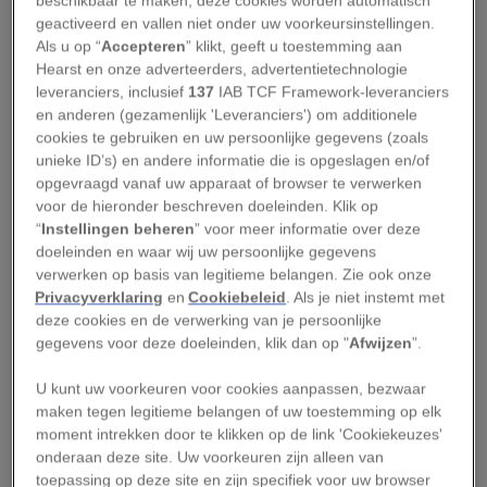
beschikbaar te maken; deze cookies worden automatisch
geactiveerd en vallen niet onder uw voorkeursinstellingen.
Als u op “
Accepteren
” klikt, geeft u toestemming aan
Hearst en onze adverteerders, advertentietechnologie
leveranciers, inclusief
137
IAB TCF Framework-leveranciers
en anderen (gezamenlijk 'Leveranciers') om additionele
MATEJ HARTMAN, TRANSDINARICA.COM
cookies te gebruiken en uw persoonlijke gegevens (zoals
unieke ID’s) en andere informatie die is opgeslagen en/of
De Trans Dinarica biedt veel bezoekers voor het eerst de kans om langs
Werelderfgoed-plekken en door dorpen en nationale parken te fietsen.
opgevraagd vanaf uw apparaat of browser te verwerken
Hier komen fietsers door het dorp Vrboska, op het Kroatische eiland Hvar.
voor de hieronder beschreven doeleinden. Klik op
“
Instellingen beheren
” voor meer informatie over deze
Met zijn netwerk van afwisselend verharde en
doeleinden en waar wij uw persoonlijke gegevens
onverharde weggetjes is de route samengesteld
verwerken op basis van legitieme belangen. Zie ook onze
Privacyverklaring
en
Cookiebeleid
. Als je niet instemt met
uit mountainbike-paden, gravelwegen en
deze cookies en de verwerking van je persoonlijke
geasfalteerde stukken, en benadrukt het scala
gegevens voor deze doeleinden, klik dan op "
Afwijzen
”.
aan woeste landschappen in deze regio: hoge
U kunt uw voorkeuren voor cookies aanpassen, bezwaar
kammen met uitzicht op zee, bergpassen, -
maken tegen legitieme belangen of uw toestemming op elk
meren en -rivieren, en stadjes in het hart van de
moment intrekken door te klikken op de link 'Cookiekeuzes'
Dinarische Alpen (vandaar de naam) en de
onderaan deze site. Uw voorkeuren zijn alleen van
toepassing op deze site en zijn specifiek voor uw browser