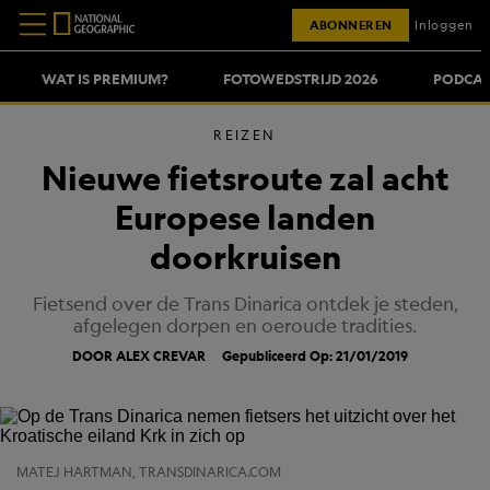
ABONNEREN
Inloggen
WAT IS PREMIUM?
FOTOWEDSTRIJD 2026
PODCAS
REIZEN
Nieuwe fietsroute zal acht
Europese landen
doorkruisen
Fietsend over de Trans Dinarica ontdek je steden,
afgelegen dorpen en oeroude tradities.
DOOR ALEX CREVAR
Gepubliceerd Op: 21/01/2019
MATEJ HARTMAN, TRANSDINARICA.COM