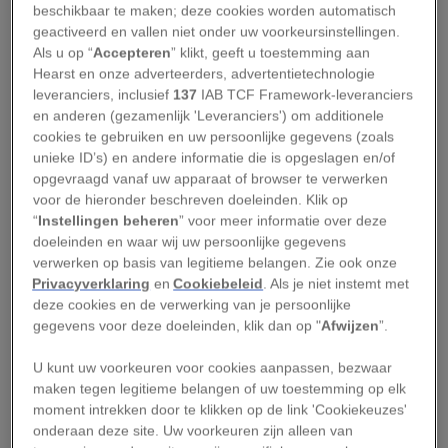
beschikbaar te maken; deze cookies worden automatisch
Zelfs een kanaal, waar koning Lodewijk
geactiveerd en vallen niet onder uw voorkeursinstellingen.
gondeltochten op maakte, ontbreekt niet.
Als u op “
Accepteren
” klikt, geeft u toestemming aan
Hearst en onze adverteerders, advertentietechnologie
Koninklijke botanische tuinen in Kew
leveranciers, inclusief
137
IAB TCF Framework-leveranciers
en anderen (gezamenlijk 'Leveranciers') om additionele
Kew, Richmond, Surrey, Engeland
cookies te gebruiken en uw persoonlijke gegevens (zoals
unieke ID’s) en andere informatie die is opgeslagen en/of
opgevraagd vanaf uw apparaat of browser te verwerken
www.kew.org
voor de hieronder beschreven doeleinden. Klik op
“
Instellingen beheren
” voor meer informatie over deze
Te midden van 132 hectare aangelegde tuinen
doeleinden en waar wij uw persoonlijke gegevens
bevinden zich kassen - een van de trekpleisters
verwerken op basis van legitieme belangen. Zie ook onze
in de tuinen. Onder hun koepels komen
Privacyverklaring
en
Cookiebeleid
. Als je niet instemt met
deze cookies en de verwerking van je persoonlijke
botanische wetenschap en natuurbehoud samen
gegevens voor deze doeleinden, klik dan op "
Afwijzen
”.
in een elegante omgeving op slechts 16 kilometer
van Londen. Het Temperate House is de grootste
U kunt uw voorkeuren voor cookies aanpassen, bezwaar
maken tegen legitieme belangen of uw toestemming op elk
Victoriaanse kas ter wereld, terwijl het Bonsai
moment intrekken door te klikken op de link 'Cookiekeuzes'
House bomen huisvest van meer dan 150 jaar
onderaan deze site. Uw voorkeuren zijn alleen van