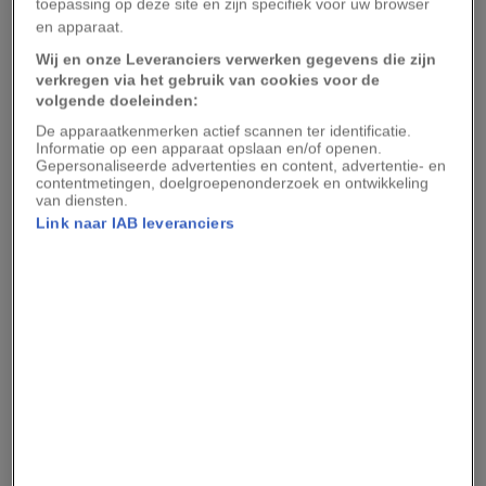
oud. Onder het hellende glazen dak van het Palm
toepassing op deze site en zijn specifiek voor uw browser
en apparaat.
House bevinden zich tien klimaatzones waar
Wij en onze Leveranciers verwerken gegevens die zijn
baobabs en vanille-orchideeën groeien. Queen
verkregen via het gebruik van cookies voor de
Charlotte’s Cottage is ideaal voor een koninklijke
volgende doeleinden:
picknick, terwijl de Orangery een bekoorlijke
De apparaatkenmerken actief scannen ter identificatie.
Informatie op een apparaat opslaan en/of openen.
omgeving biedt om te lunchen.
Gepersonaliseerde advertenties en content, advertentie- en
contentmetingen, doelgroepenonderzoek en ontwikkeling
van diensten.
Powerscourt Gardens
Link naar IAB leveranciers
Enniskerry, County Wicklow, Ierland
http://www.powerscourt.ie/
De tuinen en de grote Paladijnse villa in
Powerscourt, ten zuiden van Dublin, werden in
de 18e eeuw ontworpen en bevinden zich te
midden van 19 hectare aan ommuurde tuinen en
schaduwrijke vijvers. De grond, watervallen,